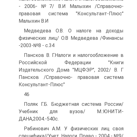
- 2006- №7/ В.И Малыхин /Справочно-
правовая система "Консультант-Плюс"
Малыхин В.И
Медведева О.В. О налоге на доходы
физических лиц/ О.В Медведева /Финансы
-2003-№8 - с.34
Пансков В. Г.Налоги и налогообложение в
Российской Федерации "Книги
Издательского Дома "МЦФЭР", 2002/ В. Г
Пансков /Справочно- правовая система
Консультант-Плюс"
46
Поляк Г.Б. Бюджетная система России/
Учебник для вузов/ М.:ЮНИТИ-
ДАНА,2004.-540с.
Рабинович A.M. У физических лиц своя
специфика//Учет. Налоги. Право - 2004 - №9/