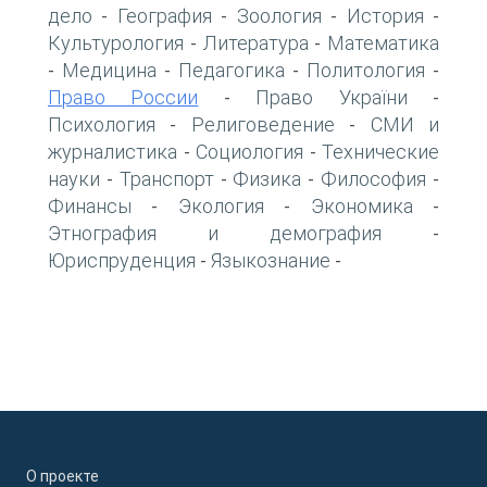
дело
География
Зоология
История
-
-
-
-
Культурология
Литература
Математика
-
-
Медицина
Педагогика
Политология
-
-
-
-
Право России
Право України
-
-
Психология
Религоведение
СМИ и
-
-
журналистика
Социология
Технические
-
-
науки
Транспорт
Физика
Философия
-
-
-
-
Финансы
Экология
Экономика
-
-
-
Этнография и демография
-
Юриспруденция
Языкознание
-
-
О проекте