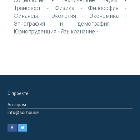
Социология
Технические науки
-
-
Транспорт
Физика
Философия
-
-
-
Финансы
Экология
Экономика
-
-
-
Этнография и демография
-
Юриспруденция
Языкознание
-
-
О проекте
Авторам
info@sci.house