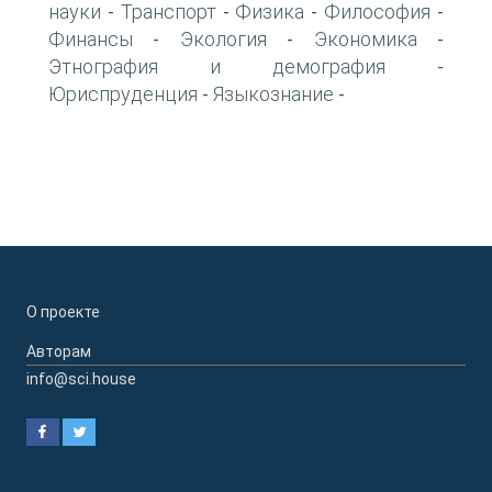
науки
Транспорт
Физика
Философия
-
-
-
-
Финансы
Экология
Экономика
-
-
-
Этнография и демография
-
Юриспруденция
Языкознание
-
-
О проекте
Авторам
info@sci.house