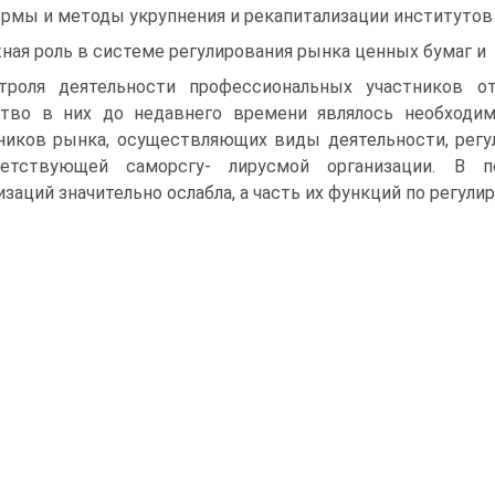
ормы и методы укрупнения и рекапитализации институтов
ная роль в системе регулирования рынка ценных бумаг и
троля деятельности профессиональных участников от
тво в них до недавнего вре­мени являлось необход
ников рынка, осуществляющих виды деятельности, регу
ветствующей саморсгу- лирусмой организации. В п
изаций значительно ослабла, а часть их функций по регул