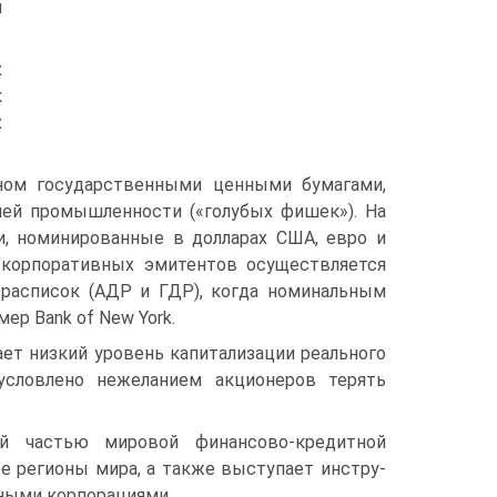
и
х
к
х
ом госу­дарственными ценными бумагами,
лей промышленности («голубых фишек»). На
, номинированные в долларах США, евро и
 корпоративных эми­тентов осуществляется
 расписок (АДР и ГДР), когда номинальным
р Bank of New York.
ет низкий уровень капитализации реального
условлено нежеланием акционеров терять
й частью мировой финансово-кредитной
е регионы мира, а также выступает инстру­
ными корпорациями.