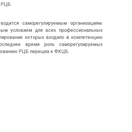
 РЦБ.
водится саморегулируемым организациям.
имым условием для всех профессиональных
лиро­вание которых входило в компетенцию
оследнее время роль саморегулируемых
иро­ванию РЦБ перешла к ФКЦБ.