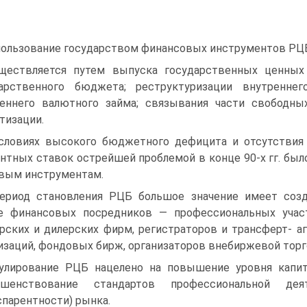
ользование государством финансовых инструментов РЦ
ществляется путем выпуска государственных ценных
дарственного бюджета; рест­руктуризации внутренн
еннего валютного займа; связывания части свободн
тизации.
словиях высокого бюджетного дефицита и отсутствия 
нтных ставок острей­шей проблемой в конце 90-х гг. бы
вым инструментам.
ериод становления РЦБ большое значение имеет соз
е финансовых посредни­ков — профессиональных учас
рских и дилерских фирм, регистраторов и трансферт- аг
изаций, фондо­вых бирж, организаторов внебиржевой торго
улирование РЦБ нацелено на повышение уровня капита
ршенствование стандар­тов профессиональной де
спарентности) рынка.