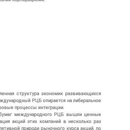
ленная структура экономик развивающихся
Международный РЦБ опирается на либеральное
ровые процессы интеграции.
 бумаг международного РЦБ вышли ценные
ация акций этих компаний в не­сколько раз
ятивной природе рыночного курса акций, по