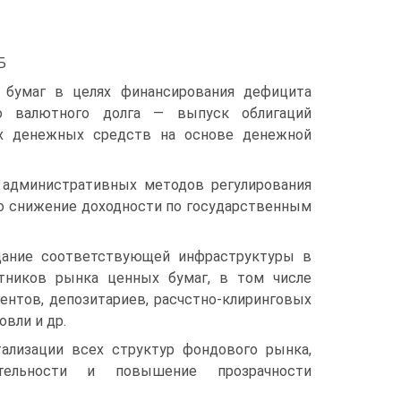
Б
 бумаг в целях финансирования дефицита
его валютного долга — выпуск облигаций
ых денеж­ных средств на основе денежной
адми­нистративных методов регулирования
ло снижение доходности по го­сударственным
дание соответствующей инфраструктуры в
тников рынка ценных бумаг, в том числе
ентов, депозитариев, расчстно-клиринговых
вли и др.
ли­зации всех структур фондового рынка,
ятельности и повышение прозрачности