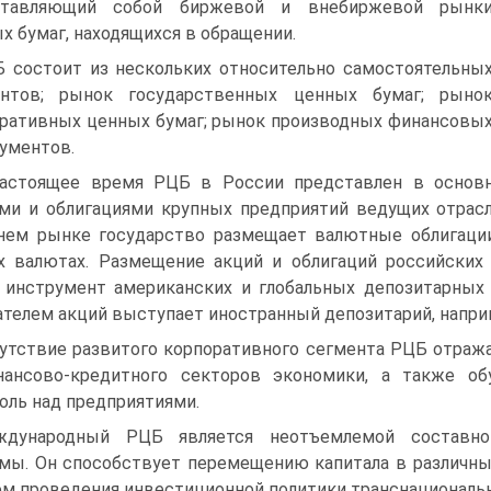
ставляющий собой биржевой и внебиржевой рынк
х бумаг, находящихся в обращении.
 состоит из нескольких относительно самостоятельны
ментов; рынок государственных ценных бумаг; рыно
ратив­ных ценных бумаг; рынок производных финансовы
ументов.
астоящее время РЦБ в России представлен в основн
ми и облигациями круп­ных предприятий ведущих отрас
ем рынке государство размещает валютные об­лигации
х валютах. Размещение акций и облигаций российских
 инструмент американских и глобаль­ных депозитарных
телем акций выступает иностранный депозитарий, наприме
утствие развитого корпоративного сегмента РЦБ отража
нансово-кредитного секторов экономики, а также об
оль над предприятиями.
ждународный РЦБ является неотъемлемой составно
мы. Он способствует перемеще­нию капитала в различны
м проведения инвестиционной политики транснациональ