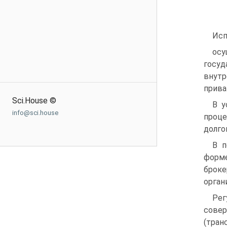
Исп
осу
госу
внутр
прива
Sci.House ©
В у
info@sci.house
проце
долго
В п
форм
броке
орган
Рег
сове
(тран