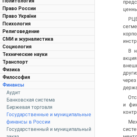
Политология
пред
Право России
ценны
Право України
РЦБ
Психология
сег­
Религоведение
корпо
СМИ и журналистика
инстр
Социология
В н
Технические науки
акция
Транспорт
внешн
Физика
други
Философия
через
Финансы
держа
Аудит
Отс
Банковская система
и фи
Биржевая торговля
контр
Государственные и муниципальные
финансы в России
Ме
Государственный и муниципальный
систе
заказ
менто