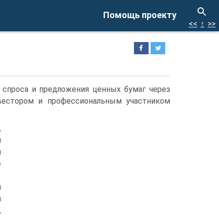
Помощь проекту
<<
↑
>>
спро­са и предложения ценных бумаг через
вестором и профессиональным участником
,
й
и
е
й
и
,