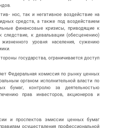
ндов.
ив- нос, так и негативное воздействие на
видных средств, а также под воз­действием
альные финансовые кризисы, приводящие к
к следствие, к деваль­вации (обесценению)
 жизненного уровня населения, сужению
мики.
о­роны государства, ограничивается доступ
яет Федеральная комиссия по рынку ценных
ральным органом исполни­тельной власти по
ых бумаг, контролю за деятельностью
печению прав инвесторов, ак­ционеров и
ссии и проспектов эмиссии ценных бумаг
 правилам осуществления профессио­нальной