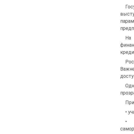
Гос
высту
пара
предп
На
финан
креди
Рос
Важне
досту
Одн
прозр
При
• у
• 
самор