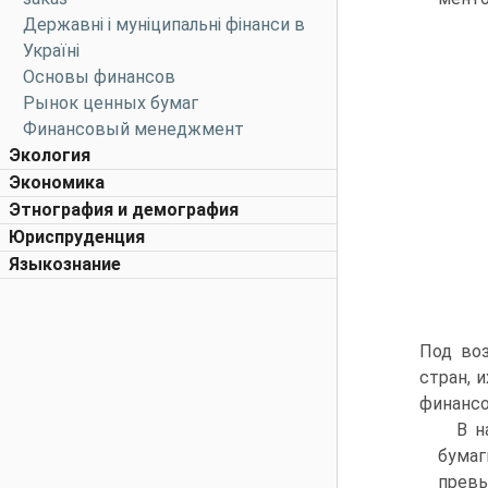
Державні і муніципальні фінанси в
Україні
Основы финансов
Рынок ценных бумаг
Финансовый менеджмент
Экология
Экономика
Этнография и демография
Юриспруденция
Языкознание
Под во
стран, 
финансо
В н
бумаг
превы