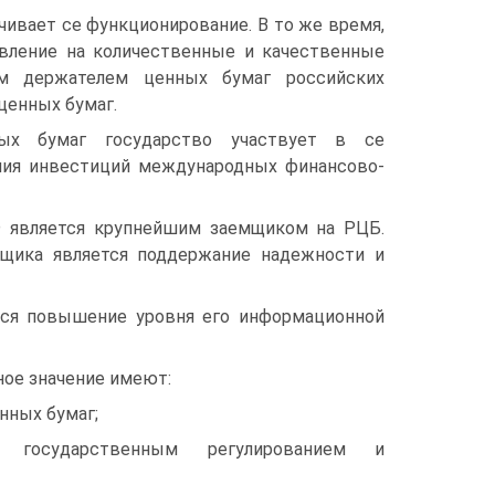
и­вает се функционирование. В то же время,
вление на количественные и качественные
им держателем ценных бумаг российских
ценных бумаг.
ых бумаг государство участвует в се
ения инвестиций международных финансово-
 явля­ется крупнейшим заемщиком на РЦБ.
щика является поддержание надеж­ности и
тся по­вышение уровня его информационной
ное значение имеют:
нных бумаг;
государствен­ным регулированием и