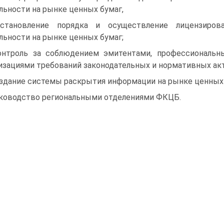
льности на рынке ценных бумаг,
становление порядка и осуществление лицензирова
льности на рынке ценных бу­маг;
онтроль за соблюдением эмитентами, профессиональн
изациями требований законодательных и нормативных ак
оздание системы раскрытия информации на рынке ценных 
уководство региональными отделениями ФКЦБ.