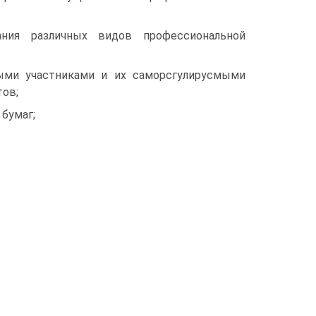
ния раз­личных видов профессиональной
ыми участниками и их саморсгулирусмыми
тов;
бумаг;