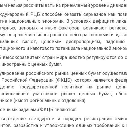
ым нельзя рассчитывать на приемлемый уровень дивиде
дународный РЦБ способен оказать серьезное как позит
тие национальных эко­номик. В условиях дефицита лик
турных, ценовых и иных факторов, возникают ре­гион
му сокраще­нию иностранного сектора экономики и, ка
ональных валют, ценовым диспропорци­ям, падению
тици­онного и налогового потенциала национальной эконо
 высокоразвитых стран мира жестко регулируются со ст
х иностранных цен­ных бумаг.
улирование российского рынка ценных бумаг осуществл
 Российской Феде­рации (ФКЦБ), которая является феде
едению государственной политики на рынке ценн
ессиональных уча­стников рынка ценных бумаг, обес
чиков (имеет региональные отделения).
овными задачами ФКЦБ являются:
тверждение стандартов и порядка регистрации эми
нтов; разработка и утвер­ждение единых требований к