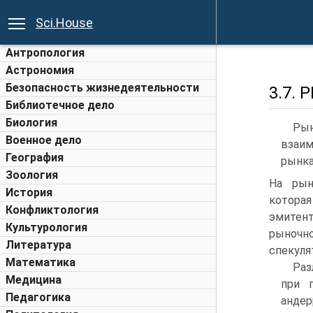
Sci.House
Антропология
Астрономия
Безопасность жизнедеятельности
3.7.
Библиотечное дело
Биология
Рын
Военное дело
взаи
География
рынка
Зоология
На рын
История
которая
Конфликтология
эмитен
Культурология
рыночно
Литература
спекуля
Математика
Раз
Медицина
при 
Педагогика
анде