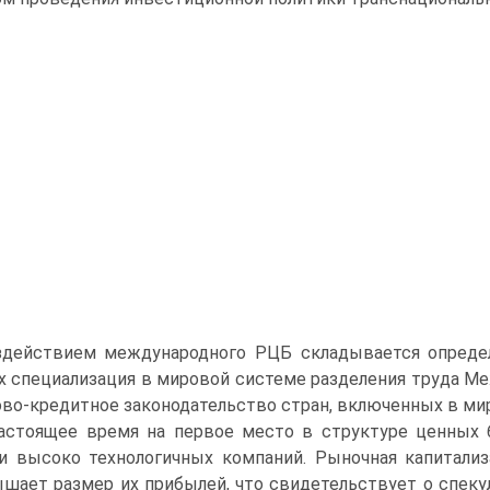
здействием международного РЦБ складывается опреде
их специали­зация в мировой системе разделения труда 
во-кредитное законодательство стран, включенных в ми
астоящее время на первое место в структуре ценных
и высоко технологичных компаний. Рыночная капитализ
шает размер их прибылей, что свидетельствует о спекул