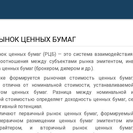
 РЫНОК ЦЕННЫХ БУМАГ
ок ценных бумаг (РЦБ) — это система взаимодействия 
моотношения между субъектами рынка эмитентом, ин
 ценных бумаг (брокером, дилером и др.).
ке формируется рыночная стоимость ценных бумаг
 отлична от номинальной стоимости, устанавливаемо
том ценных бумаг. Разница между номинальной 
й стоимо­стью определяет доходность ценных бумаг, с
тивный по­тенциал.
личают первичный рынок ценных бумаг, формируемы
пер­вичном размещении ценных бумаг эмитентом ил
ррайтером, и вторичный рынок ценных бумаг