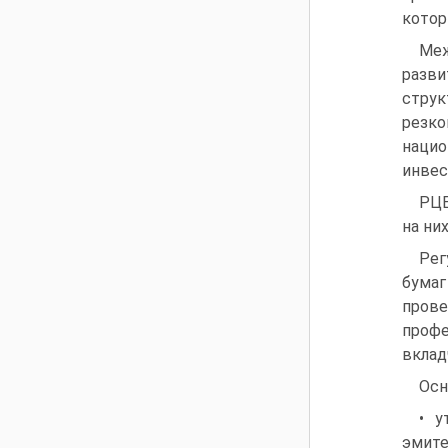
котор
Меж
разви
струк
резко
наци
инвес
РЦБ
на ни
Рег
бумаг
пров
проф
вклад
Осн
• у
эмите