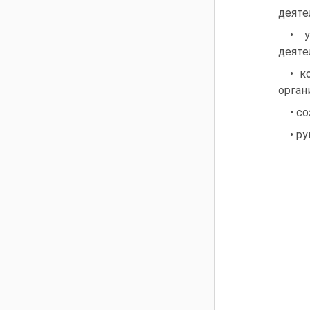
деяте
• у
деяте
• к
орган
• с
• р