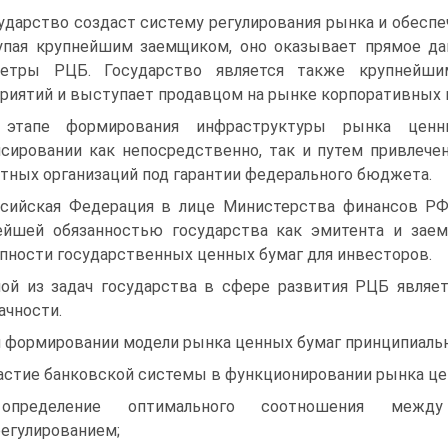
ударство создаст систему регулирования рынка и обеспеч
пая крупнейшим заемщиком, оно оказывает прямое да
метры РЦБ. Государство является также круп­нейш
риятий и вы­ступает продавцом на рынке корпоративных 
 этапе формирования инфраструктуры рынка ценн
сировании как непосредственно, так и путем привлеч
тных организаций под гарантии федерального бюджета.
сийская Федерация в лице Министерства финансов РФ
йшей обязанностью государства как эмитента и заем
пности государственных ценных бумаг для инвесторов.
ой из задач государства в сфере развития РЦБ являе
ачности.
 формировании модели рынка ценных бумаг принципиаль­
частие банковской системы в функционировании рынка це
определение оптимального соотношения между 
егулированием;