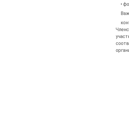
• ф
Важ
кон
Членс
участ
соот
орган