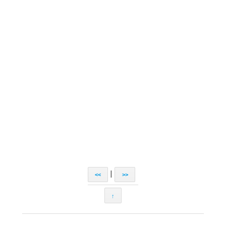
|
<<
>>
↑