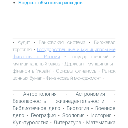
Бюджет сбытовых расходов
Аудит
Банковская система
Биржевая
-
-
-
торговля
Государственные и муниципальные
-
финансы в России
Государственный и
-
муниципальный заказ
Державні і муніципальні
-
фінанси в Україні
Основы финансов
Рынок
-
-
ценных бумаг
Финансовый менеджмент
-
-
Антропология
Астрономия
-
-
-
Безопасность жизнедеятельности
-
Библиотечное дело
Биология
Военное
-
-
дело
География
Зоология
История
-
-
-
-
Культурология
Литература
Математика
-
-