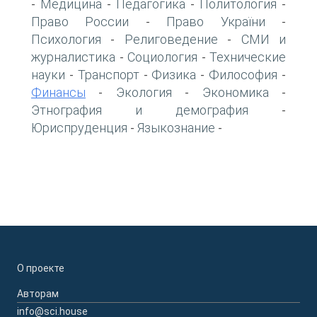
Медицина
Педагогика
Политология
-
-
-
-
Право России
Право України
-
-
Психология
Религоведение
СМИ и
-
-
журналистика
Социология
Технические
-
-
науки
Транспорт
Физика
Философия
-
-
-
-
Финансы
Экология
Экономика
-
-
-
Этнография и демография
-
Юриспруденция
Языкознание
-
-
О проекте
Авторам
info@sci.house