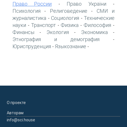
Право России
Право України
-
-
Психология
Религоведение
СМИ и
-
-
журналистика
Социология
Технические
-
-
науки
Транспорт
Физика
Философия
-
-
-
-
Финансы
Экология
Экономика
-
-
-
Этнография и демография
-
Юриспруденция
Языкознание
-
-
О проекте
Авторам
info@sci.house