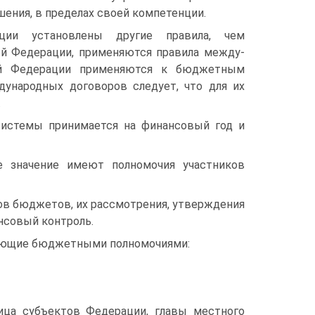
ния, в пределах своей компетенции.
ии уста­новлены другие правила, чем
й Федерации, применяются правила между­
ой Федерации применяются к бюджетным
дународных договоров следует, что для их
.
истемы принимается на финансовый год и
 значе­ние имеют полномочия участников
в бюджетов, их рассмотрения, утверждения
нсовый контроль.
аю­щие бюджетными полномочиями:
ица субъектов Федерации, главы местного