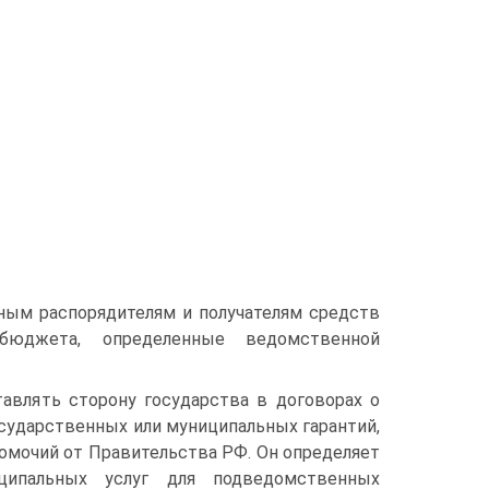
ным распорядителям и получателям средств
юджета, опре­деленные ведомственной
влять сторону государства в договорах о
сударственных или муниципальных гарантий,
мочий от Правительства РФ. Он определяет
ципальных услуг для подве­домственных