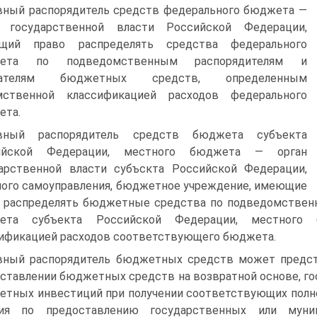
вный распорядитель средств федерального бюджета —
н государственной власти Российской Федерации,
щий право распределять средства федерального
ета по подведомственным распорядителям и
чателям бюджетных средств, определенным
мственной классификацией расходов федерального
ета.
авный распорядитель средств бюджета субъекта
ийской Федерации, местного бюджета — орган
арственной власти субъскта Российской Федерации,
ого самоуправления, бюд­жетное учреждение, имеющие
 распределять бюджетные сред­ства по подведомствен
ета субъекта Российской Федерации, местного б
ификацией расходов соответствую­щего бюджета.
вный распорядитель бюджетных средств может предста
ставлении бюджетных средств на возвратной основе, го
тных инвестиций при получении соответствующих полно
ния по пре­доставлению государственных или муни