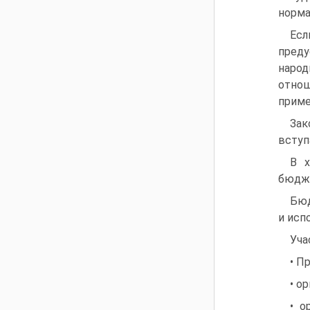
норма
Ес
преду
наро
отнош
приме
Зак
вступ
В х
бюдже
Бюд
и исп
Уча
• П
• о
• о