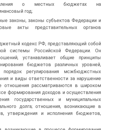
равления о местных бюджетах на
нансовый год;
ные законы, законы субъектов Федерации и
овые акты представительных органов
д­жетный кодекс РФ, представляющий собой
ой системы Российской Феде­рации. Он
ношений, устанавливает общие принципы
онирования бюджетов различных уровней,
 порядок регулирования мсжбюджстных
ания и виды ответственности за нарушение
ые отношения рассматриваются в широком
ссе формирования дохо­дов и осуществления
ения государственных и муниципальных
ального долга; отноше­ния, возникающие в
ов, утверждения и исполнения бюджетов,
, воз­никающие в процессе формирования