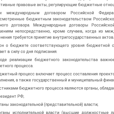
тивные правовые акты, регулирующие бюджетные отноше­
ли международным договором Российской Федерац
смотренные бюджетным законо­дательством Российско
дного договора. Международные договоры Российск
ениям непосредственно, кроме случаев, когда из меж
нения требуется принятие внутригосударственных актов
он о бюджете соответствующего уровня бюджетной с
ает в силу со дня подписа­ния.
оде реализации бюджетного законодательства важное
тного процесса.
жетный процесс включает процесс составления проекто
олнения, а также государственный и муниципальный фина
стниками бюджетного процесса являются органы, облад
резидент РФ;
рганы законодательной (представительной) власти;
рганы исполнительной власти (высшие должностные л