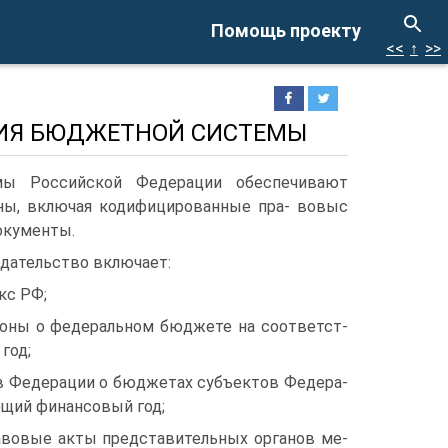
Помощь проекту
<<
↑
>>
НИЯ БЮДЖЕТНОЙ СИСТЕМЫ
ы Рос­сийской Федерации обеспечивают
ны, включая кодифицированные пра- вовыс
окументы.
дательство включает:
кс РФ;
коны о федеральном бюджете на соответст­
год;
в Федерации о бюджетах субъектов Федера­
щий финансовый год;
авовые акты представительных органов ме­