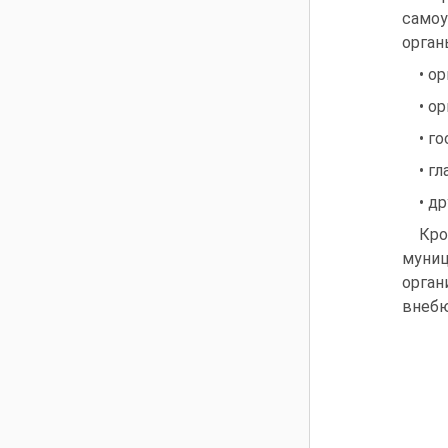
самоу
орган
• о
• о
• г
• г
• д
Кро
муниц
орган
внебю