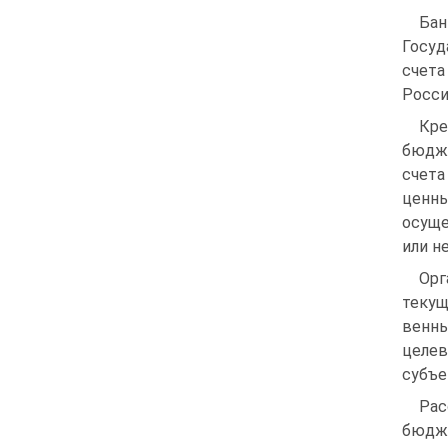
Бан
Госуд
счет
Росси
Кре
бюдже
счета
ценн
осуще
или н
Орг
текущ
венны
целев
субъе
Ра
бюдж