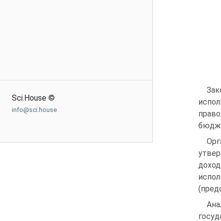
Зак
Sci.House ©
испол
info@sci.house
право
бюдже
Орг
утвер
доход
испол
(пред
Ан
госу