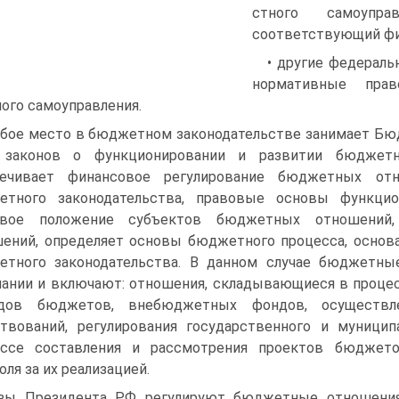
стного самоуп
соответствующий фи
• другие федераль
нормативные прав
ого самоуправления.
бое место в бюджетном законодательстве занимает Бю
 законов о функ­ционировании и развитии бюджетн
печивает финансовое регулирование бюджетных от­
етного законода­тельства, правовые основы функци
овое положение субъектов бюджетных отношений,
ений, определяет ос­новы бюджетного процесса, основ
етного законодательства. В данном случае бюджет­н
ании и вклю­чают: отношения, складывающиеся в проце
одов бюджетов, внебюджетных фондов, осуществл
твований, регулирования государственного и муницип
ессе составления и рассмотрения проек­тов бюджет
оля за их реализацией.
зы Президента РФ регулируют бюджетные отношения