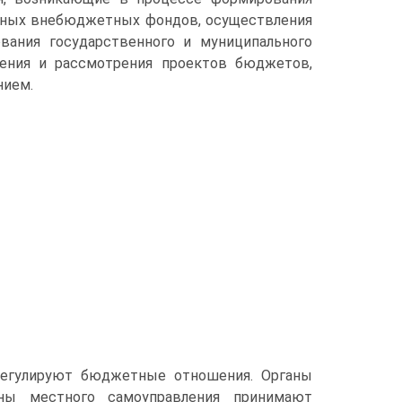
нных внебюджетных фондов, осуще­ствления
ования государственного и муниципального
ления и рассмотрения про­ектов бюджетов,
нием.
егули­руют бюджетные отношения. Органы
ны местного самоуправления принимают