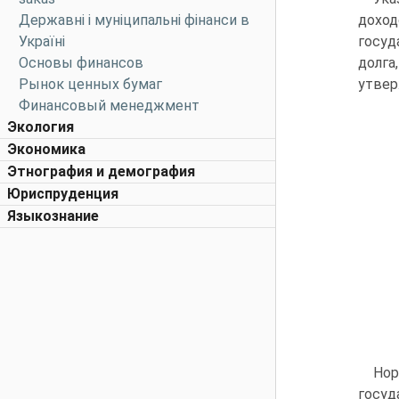
Державні і муніципальні фінанси в
доход
Україні
госуд
Основы финансов
долга
Рынок ценных бумаг
утвер
Финансовый менеджмент
Экология
Экономика
Этнография и демография
Юриспруденция
Языкознание
Нор
госу