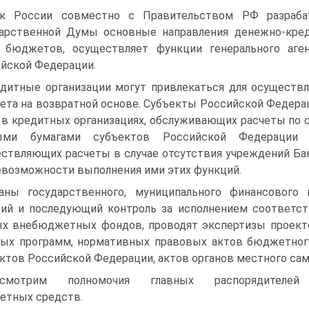
к России совместно с Правительством РФ разраба
арственной Думы основные направления денежно-креди
а бюджетов, осуществляет функции генерального аг
йской Федерации.
дитные организации могут привлекаться для осуществ
та на возвратной осно­ве. Субъекты Российской Федер
 в кредитных организациях, обслуживающих расче­ты п
ыми бума­гами субъектов Российской Федерации 
ствляющих расчеты в случае отсутствия учреж­дений Б
евоз­можности выполнения ими этих функций.
аны государственного, муниципального финансового 
ий и последующий контроль за исполнением соответ
х внебюджетных фондов, проводят экспертизы проект
ых программ, норма­тивных правовых актов бюджетног
ктов Российской Федерации, актов органов мест­ного сам
ссмотрим полномочия главных распорядителей
етных средств.