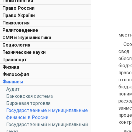
Политология
Право России
Право України
Психология
Религоведение
местн
СМИ и журналистика
Осо
Социология
свод
Технические науки
обес
Транспорт
бюдж
Физика
прав
Философия
отнош
Финансы
бюдж
Аудит
поним
Банковская система
расх
Биржевая торговля
заимс
Государственные и муниципальные
проц
финансы в России
контр
Государственный и муниципальный
заказ
Ука