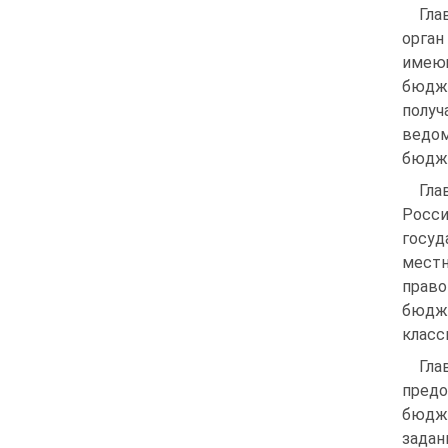
Гла
орга
имею
бюдж
полу
ведо
бюдж
Гл
Росс
госуд
местн
право
бюдж
класс
Гла
предо
бюдже
зада