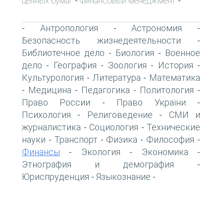
ценных бумаг
Финансовый менеджмент
-
-
Антропология
Астрономия
-
-
-
Безопасность жизнедеятельности
-
Библиотечное дело
Биология
Военное
-
-
дело
География
Зоология
История
-
-
-
-
Культурология
Литература
Математика
-
-
Медицина
Педагогика
Политология
-
-
-
-
Право России
Право України
-
-
Психология
Религоведение
СМИ и
-
-
журналистика
Социология
Технические
-
-
науки
Транспорт
Физика
Философия
-
-
-
-
Финансы
Экология
Экономика
-
-
-
Этнография и демография
-
Юриспруденция
Языкознание
-
-