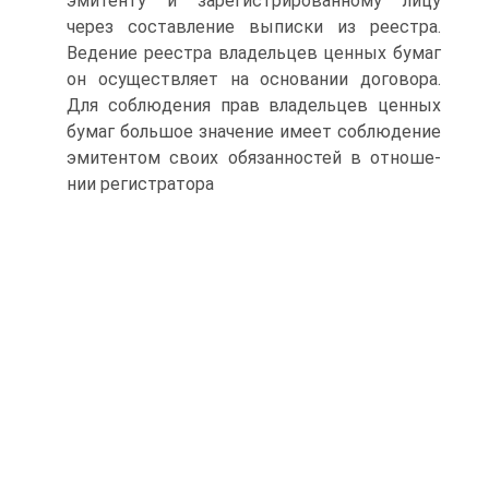
эмитенту и зарегистриро­ванному лицу
через составление выписки из реестра.
Ведение рее­стра владельцев ценных бумаг
он осуществляет на основании дого­вора.
Для соблюдения прав владельцев ценных
бумаг большое зна­чение имеет соблюдение
эмитентом своих обязанностей в отноше­
нии регистратора