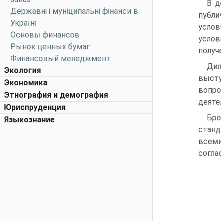
В д
Державні і муніципальні фінанси в
публи
Україні
услов
Основы финансов
усло
Рынок ценных бумаг
получ
Финансовый менеджмент
Дил
Экология
высту
Экономика
вопро
Этнография и демография
деяте
Юриспруденция
Бро
Языкознание
станд
всеми
согла