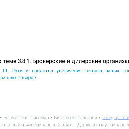
 теме 3.8.1. Брокерские и дилерские организа
а III. Пути и средства увеличения вывоза наших т
транных товаров
Банковская система
Биржевая торговля
Государств
-
-
-
ственный и муниципальный заказ
Державні і муніципальні
-