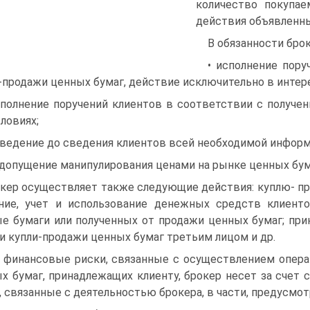
количество покупае
действия объявленны
В обязанности брок
• исполнение пору
-продажи ценных бумаг, действие исключительно в интер
сполнение поручений клиентов в соответствии с получен
словиях;
оведение до сведения клиентов всей необходимой инфор­м
едопущение манипулирования ценами на рынке ценных бума
кер осуществляет также следующие действия: куплю- пр
ние, учет и использование денежных средств клиенто
е бумаги или полученных от продажи цен­ных бумаг; при
и купли-продажи ценных бумаг третьим лицом и др.
 финансовые риски, связанные с осуществлением опер
х бумаг, принадлежа­щих клиенту, брокер несет за счет
, связанные с деятельностью брокера, в части, предусмот