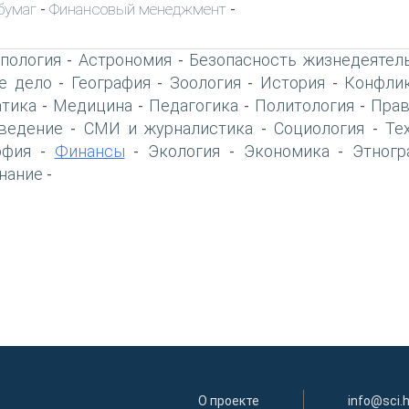
бумаг
Финансовый менеджмент
-
-
пология
Астрономия
Безопасность жизнедеятел
-
-
е дело
География
Зоология
История
Конфлик
-
-
-
-
тика
Медицина
Педагогика
Политология
Прав
-
-
-
-
ведение
СМИ и журналистика
Социология
Те
-
-
-
офия
Финансы
Экология
Экономика
Этногр
-
-
-
-
нание
-
О проекте
info@sci.