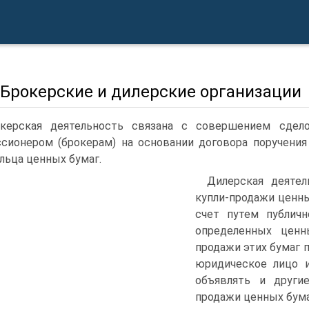
. Брокерские и дилерские организации
керская деятельность связана с совершением сдел
сионером (брокерам) на ос­новании договора поручени
льца ценных бумаг.
Дилерская деятел
куп­ли-продажи ценн
счет путем публичн
опреде­ленных цен
продажи этих бумаг 
юридическое лицо и
объявлять и други
продажи ценных бума