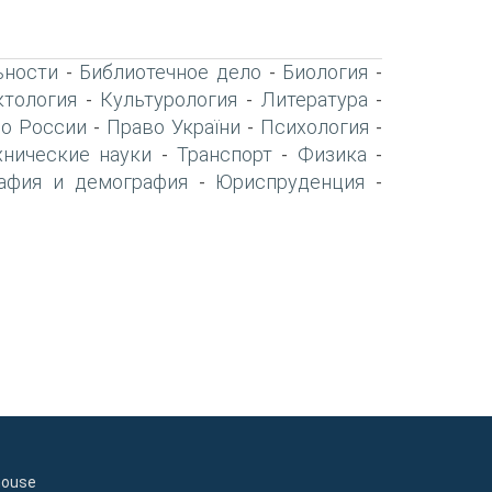
ьности
Библиотечное дело
Биология
-
-
-
тология
Культурология
Литература
-
-
-
о России
Право України
Психология
-
-
-
хнические науки
Транспорт
Физика
-
-
-
афия и демография
Юриспруденция
-
-
house