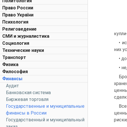
Политология
Право России
Право України
Психология
Религоведение
купли
СМИ и журналистика
• и
Социология
них у
Технические науки
Транспорт
• д
Физика
• н
Философия
Бро
Финансы
хране
Аудит
ценны
Банковская система
сделк
Биржевая торговля
Государственные и муниципальные
Все
финансы в России
ценны
Государственный и муниципальный
риски
заказ