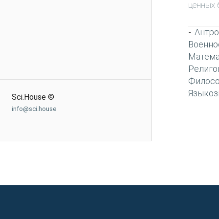
ценных 
Антро
-
Военно
Матема
Религо
Филос
Языкоз
Sci.House ©
info@sci.house