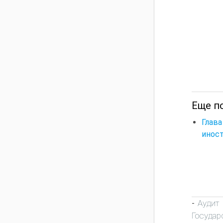
Еще по
Глав
инос
Аудит
-
Государ