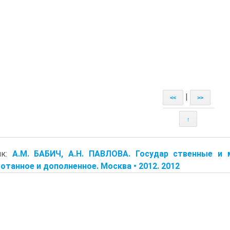
|
<<
>>
↑
ик:
A.M. БАБИЧ, A.H. ПАВЛОВА. Государ ственные и 
отанное и дополненное. Москва • 2012. 2012