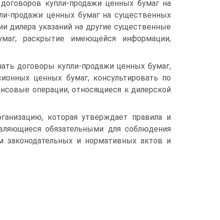
 до­говоров купли-продажи ценных бумаг на
пли-продажи ценных бумаг на существенных
ии дилера указаний на другие существенные
бумаг; раскрытие имеющейся информации,
чать договоры купли-продажи ценных бумаг,
онных ценных бумаг, консуль­тировать по
ансовые операции, относящиеся к дилерской
аниза­цию, которая утверждает правила и
являющиеся обязательными для соблю­дения
м законодательных и нормативных актов и