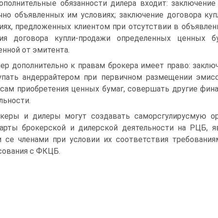
ополнительные обязанности дилера входит: заключение
чно объявленных им условиях; заключение договора ку
иях, предложенных клиентом при отсутствии в объявлен
вия дого­вора купли-продажи определенных ценных 
енной от эмитента.
ер дополнительно к правам брокера имеет право: заклю
пать андеррайтером при первичном размещении эмисси
сам приобретения ценных бумаг, совершать дру­гие фин
льности.
керы и дилеры могут создавать саморсгулирусмую орг
арты брокерской и дилер­ской деятельности на РЦБ, 
 се членами при условии их соответствия требования
сования с ФКЦБ.