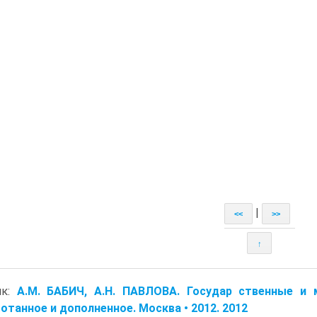
|
<<
>>
↑
ик:
A.M. БАБИЧ, A.H. ПАВЛОВА. Государ ственные и 
отанное и дополненное. Москва • 2012. 2012