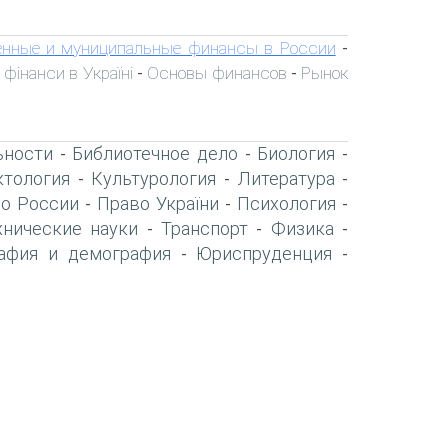
енные и муниципальные финансы в России
-
 фінанси в Україні
Основы финансов
Рынок
-
-
ьности
Библиотечное дело
Биология
-
-
-
тология
Культурология
Литература
-
-
-
о России
Право України
Психология
-
-
-
хнические науки
Транспорт
Физика
-
-
-
афия и демография
Юриспруденция
-
-