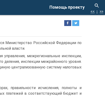
Помощь проекту
<<
↑
>>
ся Ми­нистерство Российской Федерации по
льной власти.
я управ­ления, межрегиональные инспекции,
го деления, инспекции межрайонного уров­ня.
единую централизованную систему налоговых
рах, пра­вильности исчисления, полноты и
льных платежей в соответствующий бюджет и