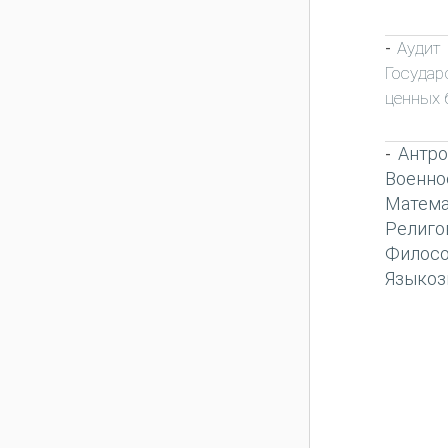
Аудит
-
Государ
ценных 
Антро
-
Военно
Матема
Религо
Филос
Языкоз