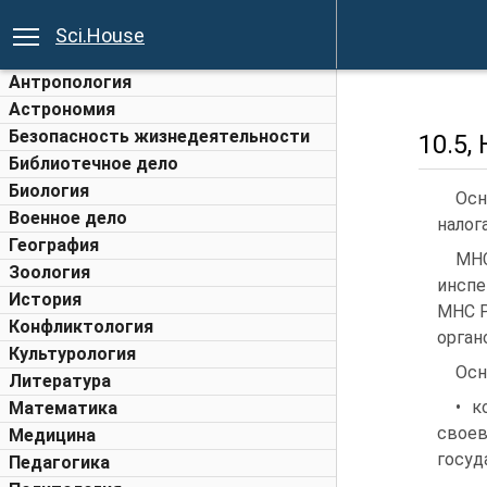
Sci.House
Антропология
Астрономия
Безопасность жизнедеятельности
10.5
Библиотечное дело
Биология
Осн
Военное дело
налог
География
МНС
Зоология
инспе
История
МНС Р
Конфликтология
орган
Культурология
Осн
Литература
• к
Математика
своев
Медицина
госу­
Педагогика