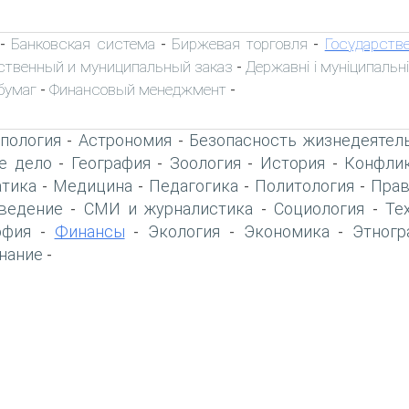
Банковская система
Биржевая торговля
Государств
-
-
-
ственный и муниципальный заказ
Державні і муніципальні
-
бумаг
Финансовый менеджмент
-
-
пология
Астрономия
Безопасность жизнедеятел
-
-
е дело
География
Зоология
История
Конфлик
-
-
-
-
тика
Медицина
Педагогика
Политология
Прав
-
-
-
-
ведение
СМИ и журналистика
Социология
Те
-
-
-
офия
Финансы
Экология
Экономика
Этногр
-
-
-
-
нание
-