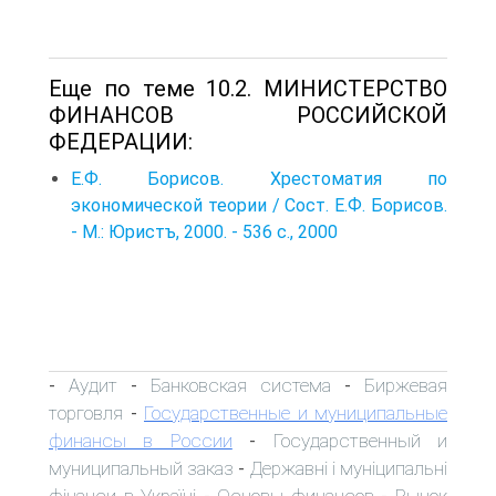
Еще по теме 10.2. МИНИСТЕРСТВО
ФИНАНСОВ РОССИЙСКОЙ
ФЕДЕРАЦИИ:
Е.Ф. Борисов. Хрестоматия по
экономической теории / Сост. Е.Ф. Борисов.
- М.: Юристъ, 2000. - 536 с., 2000
Аудит
Банковская система
Биржевая
-
-
-
торговля
Государственные и муниципальные
-
финансы в России
Государственный и
-
муниципальный заказ
Державні і муніципальні
-
фінанси в Україні
Основы финансов
Рынок