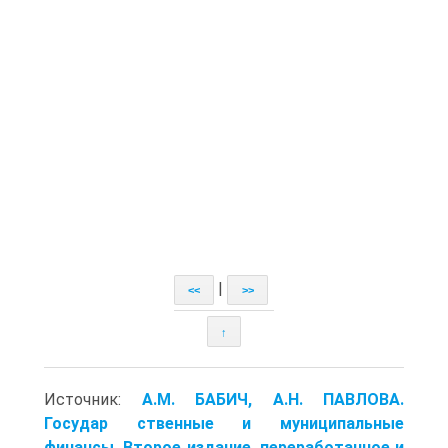
|
<<
>>
↑
Источник:
A.M. БАБИЧ, A.H. ПАВЛОВА.
Государ ственные и муниципальные
финансы. Второе издание, переработанное и