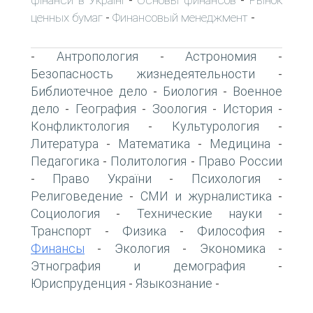
-
-
ценных бумаг
Финансовый менеджмент
-
-
Антропология
Астрономия
-
-
-
Безопасность жизнедеятельности
-
Библиотечное дело
Биология
Военное
-
-
дело
География
Зоология
История
-
-
-
-
Конфликтология
Культурология
-
-
Литература
Математика
Медицина
-
-
-
Педагогика
Политология
Право России
-
-
Право України
Психология
-
-
-
Религоведение
СМИ и журналистика
-
-
Социология
Технические науки
-
-
Транспорт
Физика
Философия
-
-
-
Финансы
Экология
Экономика
-
-
-
Этнография и демография
-
Юриспруденция
Языкознание
-
-