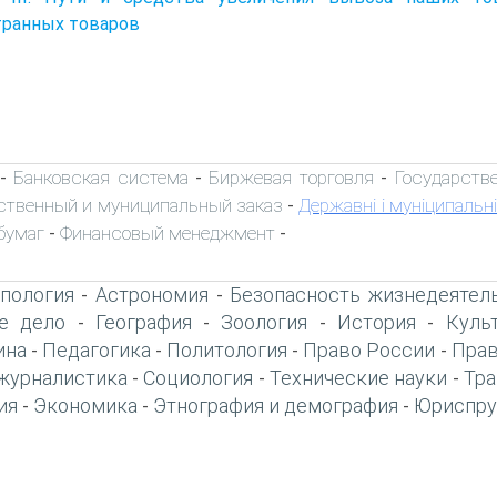
транных товаров
Банковская система
Биржевая торговля
Государств
-
-
-
ственный и муниципальный заказ
Державні і муніципальні
-
бумаг
Финансовый менеджмент
-
-
пология
Астрономия
Безопасность жизнедеятел
-
-
е дело
География
Зоология
История
Куль
-
-
-
-
ина
Педагогика
Политология
Право России
Прав
-
-
-
-
журналистика
Социология
Технические науки
Тра
-
-
-
ия
Экономика
Этнография и демография
Юриспру
-
-
-