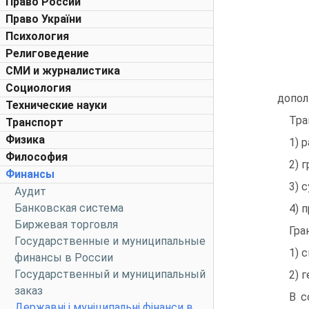
Право России
Право України
Психология
Религоведение
СМИ и журналистика
Социология
допол
Технические науки
Тра
Транспорт
Физика
1) 
Философия
2) 
Финансы
3) 
Аудит
Банковская система
4) 
Биржевая торговля
Гра
Государственные и муниципальные
1) 
финансы в России
Государственный и муниципальный
2) 
заказ
В с
Державні і муніципальні фінанси в