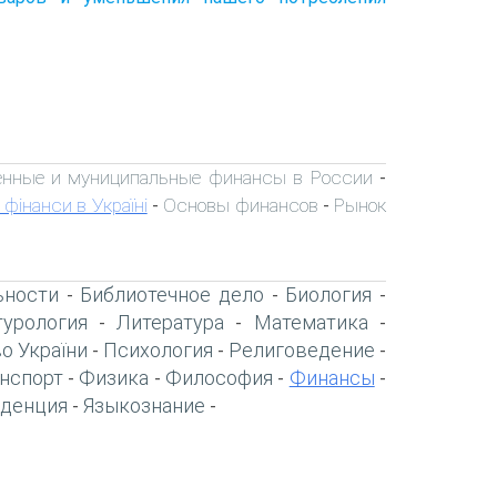
енные и муниципальные финансы в России
-
 фінанси в Україні
Основы финансов
Рынок
-
-
ьности
Библиотечное дело
Биология
-
-
-
турология
Литература
Математика
-
-
-
о України
Психология
Религоведение
-
-
-
нспорт
Физика
Философия
Финансы
-
-
-
-
денция
Языкознание
-
-