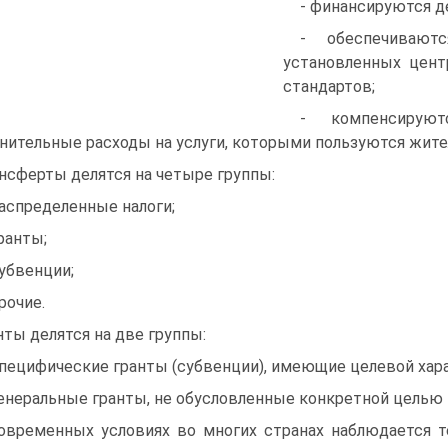
- финансируются д
- обеспечивают
установленных цент
стандартов;
- компенсирую
нительные расходы на услуги, которыми пользуются жите
нсферты делятся на четыре группы:
распределенные налоги;
гранты;
субвенции;
прочие.
нты делятся на две группы:
специфические гранты (субвенции), имеющие целевой хара
генеральные гранты, не обусловленные конкретной целью 
овременных условиях во многих странах наблюдается 