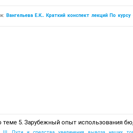
ик:
Вангельева Е.К.. Краткий конспект лекций По курсу
о теме 5. Зарубежный опыт использования бю
а III. Пути и средства увеличения вывоза наших т