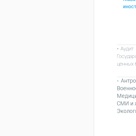
инос
Аудит
-
Государ
ценных 
Антро
-
Военно
Медиц
СМИ и 
Эколог