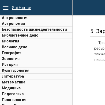
Sci.House
Антропология
Астрономия
Безопасность жизнедеятельности
5. З
Библиотечное дело
Биология
Тра
Военное дело
ресур
География
такж
Зоология
низше
История
Культурология
Литература
Математика
Медицина
Педагогика
Политология