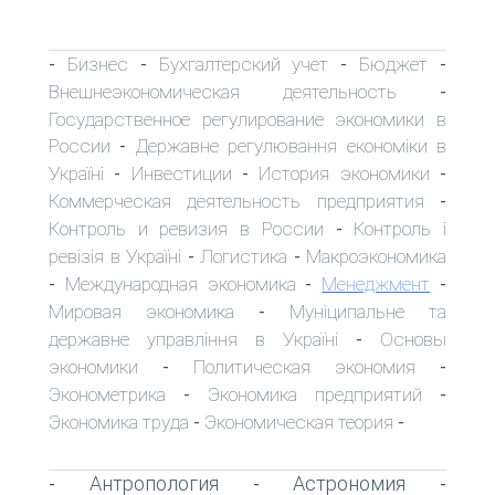
Бизнес
Бухгалтерский учет
Бюджет
-
-
-
-
Внешнеэкономическая деятельность
-
Государственное регулирование экономики в
России
Державне регулювання економіки в
-
Україні
Инвестиции
История экономики
-
-
-
Коммерческая деятельность предприятия
-
Контроль и ревизия в России
Контроль і
-
ревізія в Україні
Логистика
Макроэкономика
-
-
Международная экономика
Менеджмент
-
-
-
Мировая экономика
Муніципальне та
-
державне управління в Україні
Основы
-
экономики
Политическая экономия
-
-
Эконометрика
Экономика предприятий
-
-
Экономика труда
Экономическая теория
-
-
Антропология
Астрономия
-
-
-