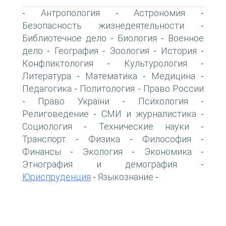
Антропология
Астрономия
-
-
-
Безопасность жизнедеятельности
-
Библиотечное дело
Биология
Военное
-
-
дело
География
Зоология
История
-
-
-
-
Конфликтология
Культурология
-
-
Литература
Математика
Медицина
-
-
-
Педагогика
Политология
Право России
-
-
Право України
Психология
-
-
-
Религоведение
СМИ и журналистика
-
-
Социология
Технические науки
-
-
Транспорт
Физика
Философия
-
-
-
Финансы
Экология
Экономика
-
-
-
Этнография и демография
-
Юриспруденция
Языкознание
-
-