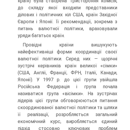
країн) була створена Тристороння комісія,
до складу якої входили представники
ділових і політичних кіл США, країн Західної
Європи і Японії. Її рекомендації, зокрема з
питань валютної політики, враховували
уряди багатьох країн.
Провідні країни вишукують
найефективніші форми координації своєї
валютної політики. Серед них — щорічні
зустрічі керівників країн великої «сімки»
(США, Англії, Франції, ФРН, Італії, Канади,
Японії). У 1997 р. до цієї групи увійшла
Російська Федерація і група почала
називатися група «вісімки». На зустрічах
лідерів цієї групи обговорюються питання
скоординованої валютної політики та шляхи
її реалізації, розробляється загальний
економічний курс, виробляється єдиний
підхід стосовно ключових проблем