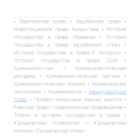
Европейское право
Зарубежное право
-
-
-
Инвестиционное право Казахстана
История
-
государства и права Германии
История
-
государства и права зарубежных стран
-
История государства и права Р. Беларусь
-
История государства и права США
-
Криминалистика
Криминалистическая
-
методика
Криминалистическая тактика
-
-
Криминалистическая техника
Криминальная
-
сексология
Криминология
Международное
-
-
право
Профессиональные навыки юриста
-
-
Римское право
Сравнительное правоведение
-
-
Теория и история государства и права
-
Юридическая психология
Юридическая
-
техника
Юридическая этика
-
-