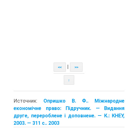
|
<<
>>
↑
Источник:
Опришко В. Ф.. Міжнародне
економічне право: Підручник. — Видання
друге, перероблене і доповнене. — К.: КНЕУ,
2003. — 311 с.. 2003