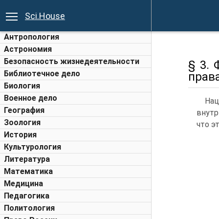
Sci.House
Антропология
Астрономия
Безопасность жизнедеятельности
§ 3.
Библиотечное дело
прав
Биология
Военное дело
На
География
внутр
Зоология
что э
История
Культурология
Литература
Математика
Медицина
Педагогика
Политология