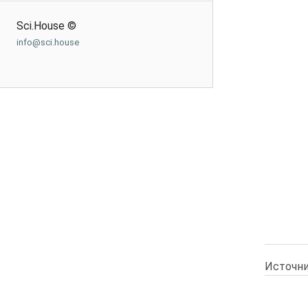
Sci.House ©
info@sci.house
Источни