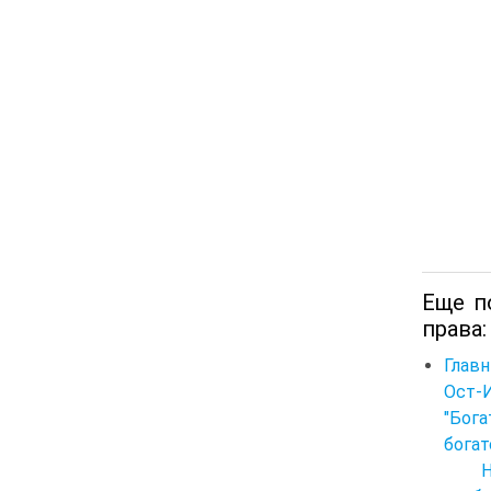
Еще п
права:
Главн
Ост-
"Бог
богат