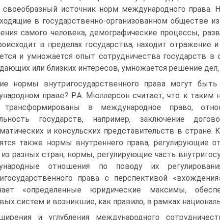
 своеобразный источник норм международного права. 
ходящие в государственно-организованном обществе изме
ения самого человека, демографические процессы, раз
роисходит в пределах государства, находит отражение и
ется и умножается опыт сотрудничества государств в 
дающих или близких интересов, умножается решение дел
ие нормы внутригосударственного права могут быть
народном праве? Р.А. Мюллерсон считает, что к таким 
 трансформированы в международное право, отно
ельность государств, например, заключение догов
матических и консульских представительств в стране. 
ятся также нормы внутреннего права, регулирующие о
 из разных стран; нормы, регулирующие часть внутриго
ународные отношения по поводу их регулировани
игосударственного права с перспективой «вхождени
чает «определенные юридические максимы, обесп
вых систем и возникшие, как правило, в рамках националь
ширения и углубления международного сотрудничес