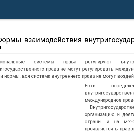
 Формы взаимодействия внутригосуда
а
циональные системы права регулируют внутр
игосударственного права не могут регулировать междуна
ти нормы, вся система внутреннего права не могут возде
Есть опреде
внутригосударствен
международное прав
Внутригосударств
организацию и деят
страны и на межд
проявляется в прав