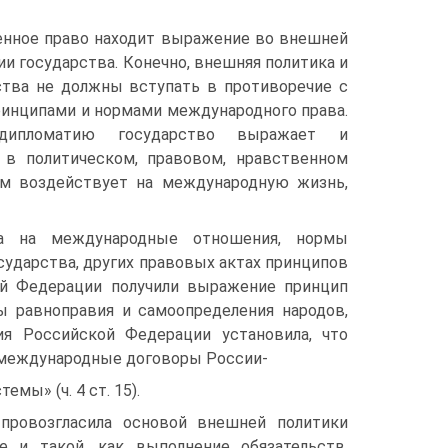
енное право находит выражение во внешней
ии государства. Конечно, внешняя политика и
ства не должны вступать в противоречие с
инципами и нормами международного права.
 дипломатию государство выражает и
 в политическом, правовом, нравственном
ым воздействует на международную жизнь,
ва на международные отношения, нормы
сударства, других правовых актах принципов
ой Федерации получили выражение принцип
ы равноправия и самоопределения народов,
ия Российской Федерации установила, что
 международные договоры России-
мы» (ч. 4 ст. 15).
провозгласила основой внешней политики
е и такой, как выполнение обязательств,