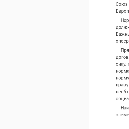
Союз
Европ
Нор
должн
Важны
опоср
Пря
догов
силу,
норма
норму
праву
необх
социа
Наи
элеме