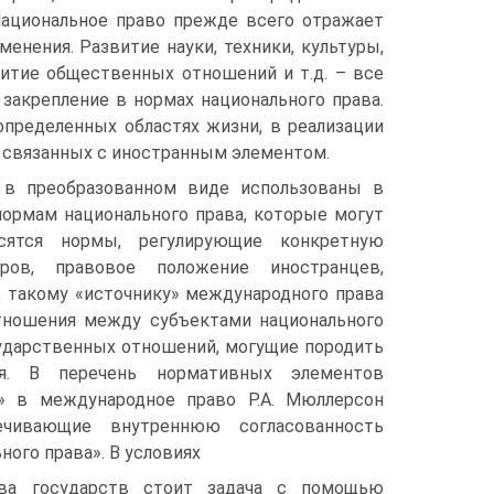
Национальное право прежде всего отражает
нения. Развитие науки, техники, культуры,
витие общественных отношений и т.д. – все
 закрепление в нормах национального права.
определенных областях жизни, в реализации
, связанных с иностранным элементом.
 в преобразованном виде использованы в
нормам национального права, которые могут
сятся нормы, регулирующие конкретную
оров, правовое положение иностранцев,
К такому «источнику» международного права
тношения между субъектами национального
сударственных отношений, могущие породить
я. В перечень нормативных элементов
я» в международное право Р.А. Мюллерсон
ечивающие внутреннюю согласованность
ного права». В условиях
тва государств стоит задача с помощью