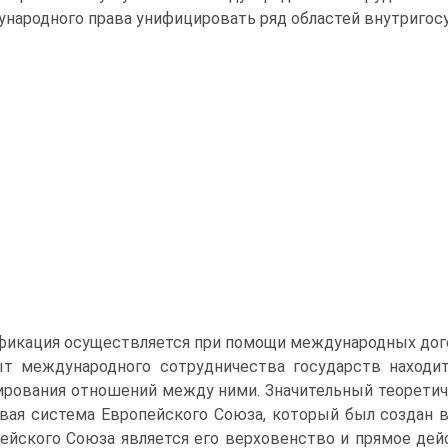
народного права унифицировать ряд областей внутригосу
фикация осуществляется при помощи международных дого
т международного сотрудничества государств находи
ирования отношений между ними. Значительный теоретич
вая система Европейского Союза, который был создан в
ейского Союза является его верховенство и прямое дейс