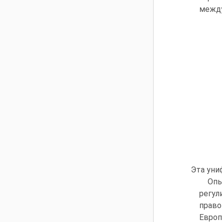
между
Эта уни
Опы
регул
право
Европ