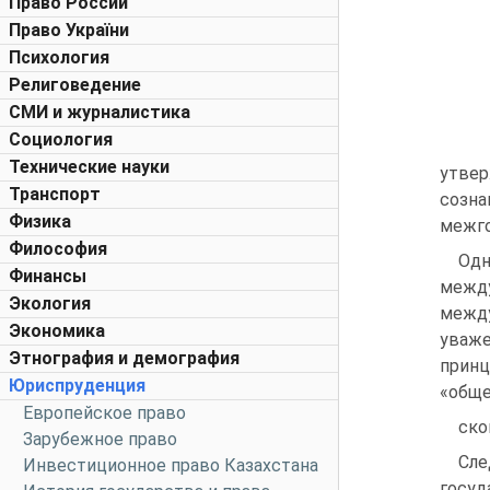
Право России
Право України
Психология
Религоведение
СМИ и журналистика
Социология
Технические науки
утвер
Транспорт
созна
Физика
межго
Философия
Од
Финансы
между
Экология
между
Экономика
уваже
Этнография и демография
принц
Юриспруденция
«обще
Европейское право
ско
Зарубежное право
Сле
Инвестиционное право Казахстана
госуд