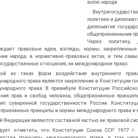
волю народа.
Внутригосударств
политике и дипломат
дипломатия государ
общепризнанными пр
Через политику,
ждает правовые идеи, взгляды, нормы, закрепленные
нии народа, в нормативно-правовых актах, и тем сам
сударственные отношения, на международное право.
ной из таких форм воздействия внутреннего пра
народного права является закрепление в Конституции го
народного права. В преамбуле Конституции Российск
ния прав и свобод человека, общепризнанные принцип
ип суверенной государственности России. Конституц
признанные принципы и нормы международного права и
й Федерации являются составной частью ее правовой систе
дует отметить, что Конституция Союза ССР 1977 г. 
арства принципы международного права, в том числ