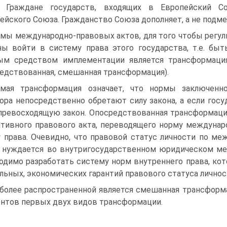
. Граждане государств, входящих в Европейский С
ейского Союза. Гражданство Союза дополняет, а не подм
мы международно-правовых актов, для того чтобы регу
ы войти в систему права этого государства, т.е. бы
м средством имплементации является трансформация
едствованная, смешанная трансформация).
мая трансформация означает, что нормы заключенн
ора непосредственно обретают силу закона, а если госу
 превосходящую закон. Опосредствованная трансформация
тивного правового акта, переводящего норму междунар
 права. Очевидно, что правовой статус личности по м
 нуждается во внутригосударственном юридическом мех
одимо разработать систему норм внутреннего права, ко
льных, экономических гарантий правового статуса личнос
более распространенной является смешанная трансформа
нтов первых двух видов трансформации.