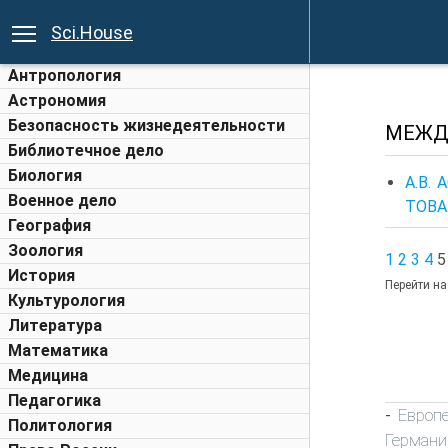
Sci.House
Антропология
Астрономия
Безопасность жизнедеятельности
МЕЖД
Библиотечное дело
Биология
А.В.
Военное дело
ТОВА
География
Зоология
1
2
3
4
5
История
Перейти на
Культурология
Литература
Математика
Медицина
Педагогика
Европ
-
Политология
Германи