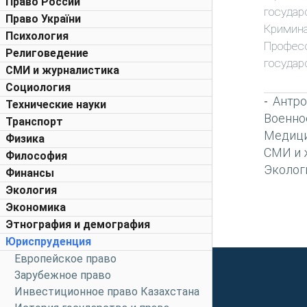
Право России
государ
Право України
Кримин
Психология
Профес
Религоведение
государ
СМИ и журналистика
Социология
Антро
-
Технические науки
Военно
Транспорт
Медиц
Физика
СМИ и 
Философия
Эколог
Финансы
Экология
Экономика
Этнография и демография
Юриспруденция
Европейское право
Зарубежное право
Инвестиционное право Казахстана