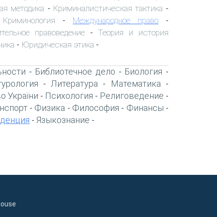
ая методика
Криминалистическая тактика
-
-
Криминология
Международное право
-
-
-
ительное правоведение
Теория и история
-
ника
Юридическая этика
-
-
ьности
Библиотечное дело
Биология
-
-
-
турология
Литература
Математика
-
-
-
о України
Психология
Религоведение
-
-
-
нспорт
Физика
Философия
Финансы
-
-
-
-
денция
Языкознание
-
-
house