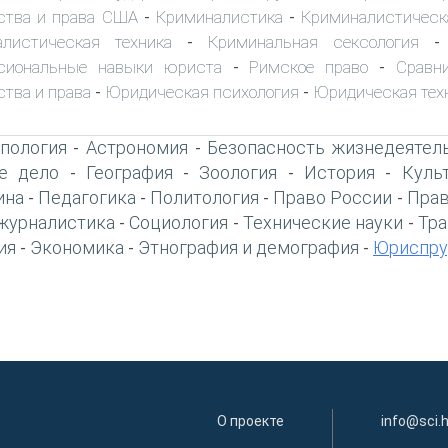
ства и права США
Криминалистика
Криминалистическ
-
-
алистическая техника
Криминальная сексология
-
сиональные навыки юриста
Римское право
Сравн
-
-
ства и права
Юридическая психология
Юридическая тех
-
-
пология
Астрономия
Безопасность жизнедеятел
-
-
е дело
География
Зоология
История
Куль
-
-
-
-
ина
Педагогика
Политология
Право России
Прав
-
-
-
-
журналистика
Социология
Технические науки
Тра
-
-
-
ия
Экономика
Этнография и демография
Юриспру
-
-
-
О проекте
info@sci.