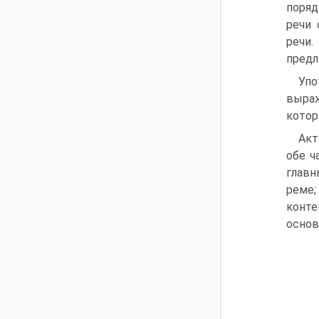
поряд
речи 
речи.
предл
Упо
выраж
котор
Акт
обе ч
главн
реме;
конте
основ