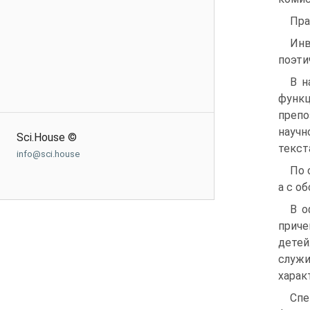
Пра
Инв
поэти
В н
функц
препо
научн
Sci.House ©
текст
info@sci.house
По 
а с о
В о
приче
детей
служи
харак
Спе