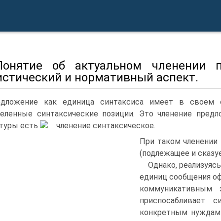
Понятие об актуальном членении п
истический и нормативный аспект.
дложение как единица синтаксиса имеет в своем 
еленные синтаксические позиции. Это членение предл
туры есть
членение синтаксическое.
При таком членении
(подлежащее и сказу
Однако, реализуяс
единиц сообщения о
коммуникативным з
приспосабливает с
конкретным нуждам 