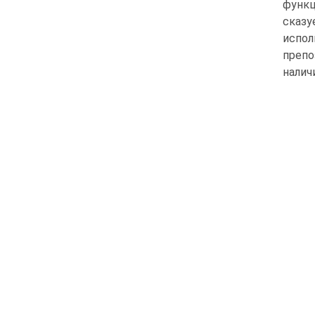
функц
сказ
испол
препо
налич