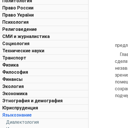
Политология
Право России
Право України
Психология
Религоведение
СМИ и журналистика
Социология
предл
Технические науки
Гла
Транспорт
сдела
Физика
незав
Философия
зрени
Финансы
помещ
Экология
сохра
Экономика
подче
Этнография и демография
Юриспруденция
Языкознание
Диалектология