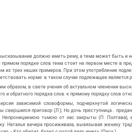
ысказывание должно иметь рему, а тема может быть и не
 прямом порядке слов тема стоит на первом месте в пред
м из трех наших примеров. При этом употребление подле
етствовать норме: в таком случае подлежащее является р
им образом, в свете учения об актуальном членении выс
го и обратного порядка слов: к прямому порядку слов отно
ерсия зависимой словоформы, подчеркнутой логическ
ы свершился приговор (Л.); Но дочь преступница… преданья
 Непроницаемою тьмою от нас закрыты (П. Полтава), а
ку: Наталья вечера просиживала, вывязывая жениху трад
сар: - Кто обидит, будет с ротой дело иметь (Песк.).