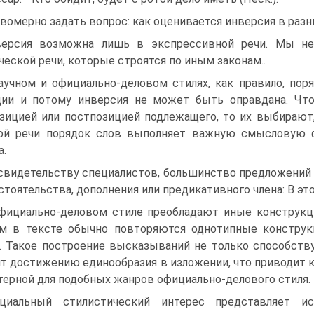
вомерно задать вопрос: как оценивается инверсия в раз
ерсия возможна лишь в экспрессивной речи. Мы не
ческой речи, которые строятся по иным законам..
аучном и официально-деловом стилях, как правило, пор
ии и потому инверсия не может быть оправдана. Что
зицией или постпозицией подлежащего, то их выбирают,
ой речи порядок слов выполняет важную смысловую ф
а.
свидетельству специалистов, большинство предложений в
бстоятельства, дополнения или предикативного члена: В э
фициально-деловом стиле преобладают иные конструкци
м в тексте обычно повторяются однотипные конструк
. Такое построение высказываний не только способств
т достижению единообразия в изложении, что приводит к
терной для подобных жанров официально-делового стиля.
циальный стилистический интерес представляет и