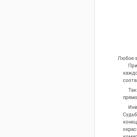
Любое в
При
каждо
соотв
Так
прямо
Инв
Судьб
конец
окрас
комис