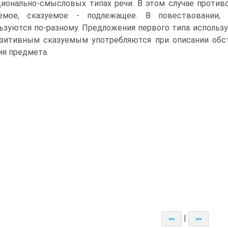
ионально-смысловых типах речи. В этом случае против
уемое, сказуемое - подлежащее. В повествовании, 
ьзуются по-разному. Предложения первого типа использ
зитивным сказуемым употребляются при описании обста
ия предмета.
|
<<
>>