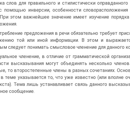
ка слов для правильного и стилистически оправданног
с помощью инверсии, особенности словорасположения
 При этом важнейшее значение имеет изучение порядка
ожения.
требление предложения в речи обязательно требует прис
ению той или иной информации. В этом и выражаетс
ым следует понимать смысловое членение для данного ко
уальное членение, в отличие от грамматической организ
асти высказывания могут объединять несколько членов
ые, то второстепенные члены в разных сочетаниях. Осн
 в теме указывается то, что уже известно (или вполне 
кста). Тема лишь устанавливает связь данного высказ
ное сообщение.