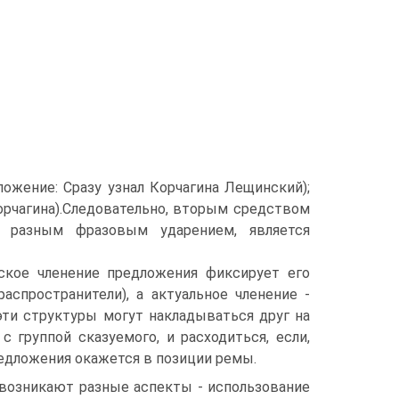
ложение: Сразу узнал Корчагина Лещинский);
Корчагина).Следовательно, вторым средством
с разным фразовым ударением, является
ское членение предложения фиксирует его
аспространители), а актуальное членение -
эти структуры могут накладываться друг на
 группой сказуемого, и расходиться, если,
едложения окажется в позиции ремы.
 возникают разные аспекты - использование