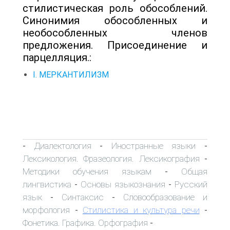
стилистическая роль обособлений.
Синонимия обособленных и
необособленных членов
предложения. Присоединение и
парцелляция.:
I. МЕРКАНТИЛИЗМ
Диалектология
Иностранные языки
-
-
-
Лексикология. Фразеология. Лексикография
-
Методики обучения языкам
Общая
-
лингвистика
Основы языкознания
Русский
-
-
язык
Синтаксис
Словообразование и
-
-
морфология
Стилистика и культура речи
-
-
Фонетика. Графика. Орфография
-