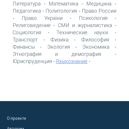
Литература
Математика
Медицина
-
-
-
Педагогика
Политология
Право России
-
-
Право України
Психология
-
-
-
Религоведение
СМИ и журналистика
-
-
Социология
Технические науки
-
-
Транспорт
Физика
Философия
-
-
-
Финансы
Экология
Экономика
-
-
-
Этнография и демография
-
Юриспруденция
Языкознание
-
-
О проекте
Авторам