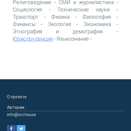
Религоведение
СМИ и журналистика
-
-
Социология
Технические науки
-
-
Транспорт
Физика
Философия
-
-
-
Финансы
Экология
Экономика
-
-
-
Этнография и демография
-
Юриспруденция
Языкознание
-
-
О проекте
Авторам
info@sci.house