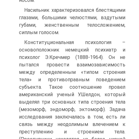
носом.
Насильник характеризовался блестящими
глазами, большими челюстями, вздутыми
губами, женственным телосложением,
сиплым голосом.
Конституциональная психология –
основоположник немецкий психиатр и
психолог Э.Кречмер (1888-1964). Он не
пытался провести взаимозависимость
между определенным «типом строения
тела» и противоправным поведением
субъекта. Такое соотношение провел
американский ученый У.Шелдон, который
выделял три основных типа строения тела
(мезоморф, эндоморф, эктоморф). Задача
исследования заключалась в том, есть ли
связь между неодолимым влечением к
преступлению и строением тела.