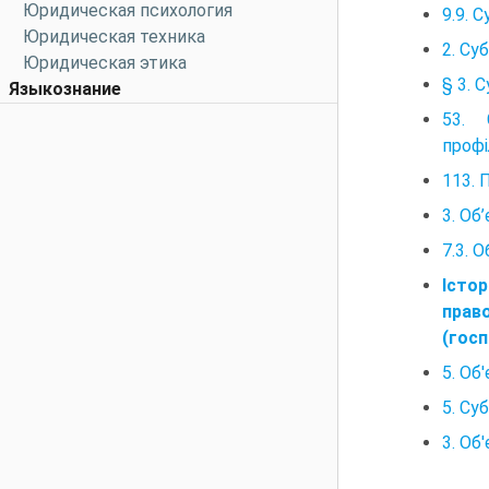
Юридическая психология
9.9. 
Юридическая техника
2. Су
Юридическая этика
§ 3. 
Языкознание
53. 
профі
113. 
3. Об
7.3. 
Істо
прав
(госп
5. Об
5. Су
3. Об