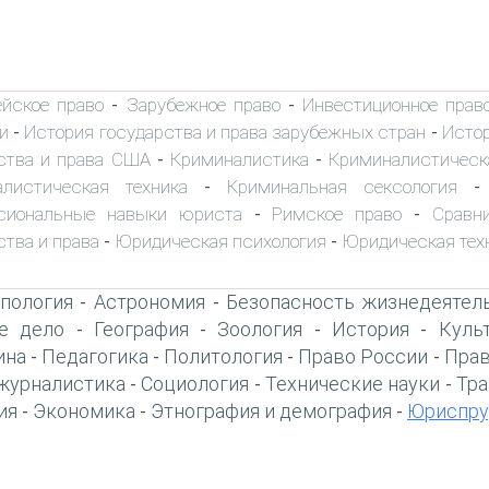
ейское право
Зарубежное право
Инвестиционное прав
-
-
и
История государства и права зарубежных стран
Истор
-
-
ства и права США
Криминалистика
Криминалистическ
-
-
алистическая техника
Криминальная сексология
-
сиональные навыки юриста
Римское право
Сравн
-
-
ства и права
Юридическая психология
Юридическая тех
-
-
пология
Астрономия
Безопасность жизнедеятел
-
-
е дело
География
Зоология
История
Куль
-
-
-
-
ина
Педагогика
Политология
Право России
Прав
-
-
-
-
журналистика
Социология
Технические науки
Тра
-
-
-
ия
Экономика
Этнография и демография
Юриспру
-
-
-