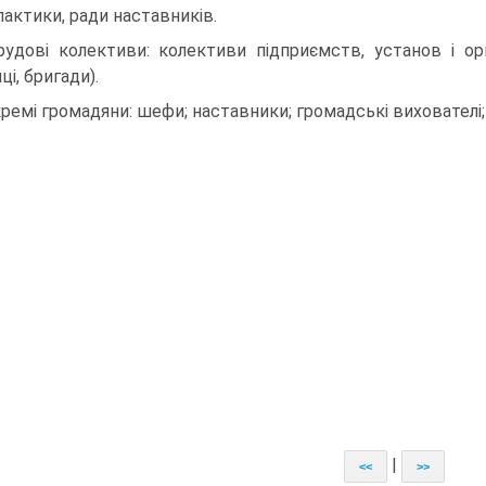
лактики, ради наставників.
рудові колективи: колективи підприємств, установ і орга
ці, бригади).
кремі громадяни: шефи; наставники; громадські вихователі
|
<<
>>