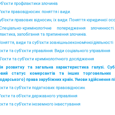
Суб'єкти профілактики злочинів
б'єкти правовідносин: поняття і види.
Суб'єкти правових відносин, їх види. Поняття юридичної ос
Спеціально-кримінологічне попередження злочинност
лактика, запобігання та припинення злочинів.
Поняття, види та суб'єкти зовнішньоекономічноїдіяльності
’єкти та суб’єкти управління. Види соціального управління
Об'єкти та суб'єкти кримінологічного дослідження
рія розвитку та загальна характеристика галузі. Суб
овий статус комерсантів та інших торговельних а
одарського) права зарубіжних країн. Умови здійснення п
'єкти та суб'єкти податкових правовідносин.
б'єкти та об'єкти державного управління
'єкти та суб'єкти іноземного інвестування