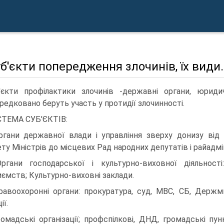
уб'єкти попередження злочинів, їх види.
'єкти профілактики злочинів -державні органи, юриди
редковано беруть участь у протидії злочинності.
ТЕМА СУБ'ЄКТІВ:
ргани державної влади і управління зверху донизу від 
ету Міністрів до місцевих Рад народних депутатів і райадмі
ргани господарської і культурно-виховної діяльності
иємств; Культурно-виховні заклади.
равоохоронні органи: прокуратура, суд, МВС, СБ, Держм
ії.
ромадські організації; профспілкові, ДНД, громадські пу