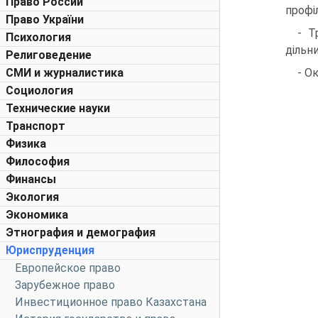
Право России
профі
Право України
- Т
Психология
дільни
Религоведение
СМИ и журналистика
- О
Социология
Технические науки
Транспорт
Физика
Философия
Финансы
Экология
Экономика
Этнография и демография
Юриспруденция
Европейское право
Зарубежное право
Инвестиционное право Казахстана