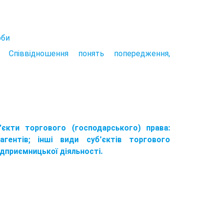
оби
і. Співвідношення понять попередження,
'єкти торгового (господарського) права:
гентів; інші види суб'єктів торгового
ідприємницької діяльності.