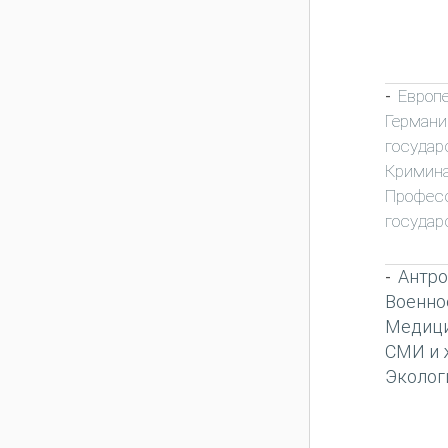
Европ
-
Германи
государ
Кримин
Профес
государ
Антро
-
Военно
Медиц
СМИ и 
Эколог