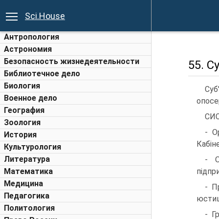
Sci.House
Антропология
Астрономия
Безопасность жизнедеятельности
55. С
Библиотечное дело
Биология
Суб
Военное дело
опосе
География
СИС
Зоология
- О
История
Кабін
Культурология
Литература
- О
Математика
підпр
Медицина
- П
Педагогика
юстиц
Политология
- Г