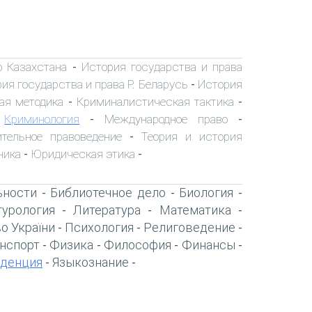
о Казахстана
История государства и права
-
ия государства и права Р. Беларусь
История
-
ая методика
Криминалистическая тактика
-
-
Криминология
Международное право
-
-
-
ительное правоведение
Теория и история
-
ника
Юридическая этика
-
-
ьности
Библиотечное дело
Биология
-
-
-
турология
Литература
Математика
-
-
-
о України
Психология
Религоведение
-
-
-
нспорт
Физика
Философия
Финансы
-
-
-
-
денция
Языкознание
-
-