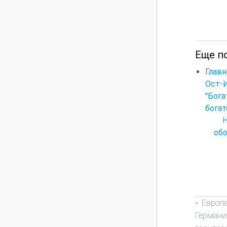
Еще по
Главн
Ост-
"Бог
богат
обо
Европ
-
Германи