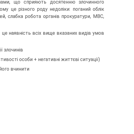
нами, що сприяють досятенню злочинного
ому це різного роду недоліки: поганий облік
ей, слабка робота органів прокуратури, МВС,
- це наявність всіх вище вказаних видів умов
.
ї злочинів
тивості особи + негативні життєві ситуації)
 його вчинити