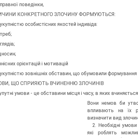
правної поведінки,
ИЧИНИ КОНКРЕТНОГО ЗЛОЧИНУ ФОРМУЮТЬСЯ:
Сукупністю особистісних якостей індивіда:
отреб;
глядів;
ідносин;
іннісних орієнтацій і мотивацій
Сукупністю зовнішніх обставин, що обумовили формування 
ОВИ, ЩО СПРИЯЮТЬ ВЧИНЕННЮ ЗЛОЧИНІВ
Супутні умови - це обставини місця і часу, в яких вчиняється
Вони немов би утво
впливають на їх 
визначити вид злочин
2. Необхідні умов
які роблять можлив