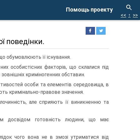
Помощь проекту
<<
↑
>>
ї поведінки.
 що обумовлюють її існування.
них особистісних факторів, що склалися під
 зовнішніх криміногенних обставин.
стивостей особи та елементів середовища, в
ають кримінально-правове значення.
лочинність, але сприяють її виникненню та
им досвідом готовність людини, що має
лідок чого вона не в змозі утриматися від