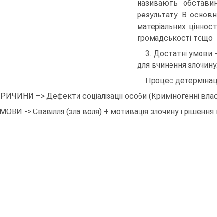
називають обстави
результату В основн
матеріальних цінност
громадськості тощо
3. Достатні умови 
для вчинення злочину
Процес детермінаці
ПРИЧИНИ –> Дефекти соціалізації особи (Криміногенні влас
УМОВИ -> Свавілля (зла воля) + мотивація злочину і рішення