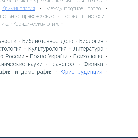
ая методика
Криминалистическая тактика
-
-
Криминология
Международное право
-
-
-
ительное правоведение
Теория и история
-
ника
Юридическая этика
-
-
ьности
Библиотечное дело
Биология
-
-
-
тология
Культурология
Литература
-
-
-
о России
Право України
Психология
-
-
-
хнические науки
Транспорт
Физика
-
-
-
афия и демография
Юриспруденция
-
-