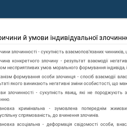
ричини й умови індивідуальної злочинно
чини злочинності - сукупність взаємопов'язаних чинників,
чина конкретного злочину - результат взаємодії негатив
ом несприятливих умов морального формування індивіда, і
анізм формування особи злочинця - спосіб взаємодії вла
ьтаті якого виникають негативні зміни особистості, що м
ви злочинності - сукупність явищ, які не породжують з
анню.
ановка кримінальна - зумовлена попереднім жииєв
успільну спрямованість, до вчинення злочинів.
ановка асоціальна - деформація свідомості особи, внас