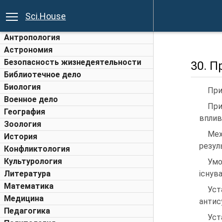
Sci.House
Антропология
Астрономия
Безопасность жизнедеятельности
30. П
Библиотечное дело
Биология
При
Военное дело
При
География
вплив
Зоология
Мех
История
резул
Конфликтология
Культурология
Умо
Литература
існув
Математика
Уст
Медицина
антис
Педагогика
Уст