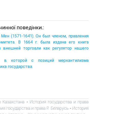
чинної поведінки.:
Мен (1571-1641). Он был членом, правления
митета. В 1664 г. была издана его книга
й внешней торговли как регулятор нашего
, в которой с позиций меркантилизма
ика государства.
о Казахстана
История государства и права
-
ия государства и права Р. Беларусь
История
-