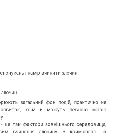
спонукань і намір вчинити злочин
 злочин.
рюють загальний фон подій, практично не
розвиток, хоча й можуть певною мірою
у.
и - це такі фактори зовнішнього середовища,
им вчинення злочину. В кримінології їх