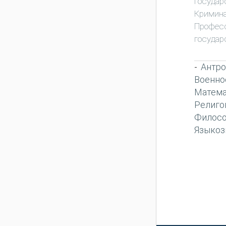
государ
Кримин
Профес
государ
Антро
-
Военно
Матема
Религо
Филос
Языкоз