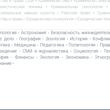
ства и права США
Криминалистика
Криминалистическ
-
-
алистическая техника
Криминальная сексология
-
сиональные навыки юриста
Римское право
Сравн
-
-
ства и права
Юридическая психология
Юридическая тех
-
-
пология
Астрономия
Безопасность жизнедеятел
-
-
е дело
География
Зоология
История
Конфлик
-
-
-
-
тика
Медицина
Педагогика
Политология
Прав
-
-
-
-
ведение
СМИ и журналистика
Социология
Те
-
-
-
офия
Финансы
Экология
Экономика
Этногр
-
-
-
-
нание
-