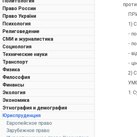
Политология
проти
Право России
ПР
Право України
Психология
1) 
Религоведение
- п
СМИ и журналистика
- по
Социология
- в
Технические науки
Транспорт
- ц
Физика
2) 
Философия
УМ
Финансы
Экология
1. 
Экономика
Этнография и демография
Юриспруденция
Европейское право
Зарубежное право