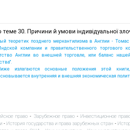
 теме 30. Причини й умови індивідуальної зло
ый теоретик позднего меркантилизма в Англии - Томас 
Индской компании и правительственного торгового ко
атство Англии во внешней торговле, или баланс наше
ства".
Ниже излагаются основные положения этой книги
сновывается внутренняя и внешняя экономическая полит
ейское право
Зарубежное право
Инвестиционное прав
-
-
и
История государства и права зарубежных стран
Истор
-
-