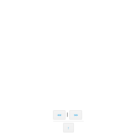
|
<<
>>
↑