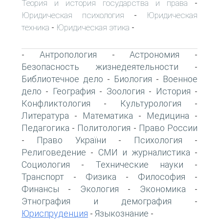
Теория и история государства и права
-
Юридическая психология
Юридическая
-
техника
Юридическая этика
-
-
Антропология
Астрономия
-
-
-
Безопасность жизнедеятельности
-
Библиотечное дело
Биология
Военное
-
-
дело
География
Зоология
История
-
-
-
-
Конфликтология
Культурология
-
-
Литература
Математика
Медицина
-
-
-
Педагогика
Политология
Право России
-
-
Право України
Психология
-
-
-
Религоведение
СМИ и журналистика
-
-
Социология
Технические науки
-
-
Транспорт
Физика
Философия
-
-
-
Финансы
Экология
Экономика
-
-
-
Этнография и демография
-
Юриспруденция
Языкознание
-
-