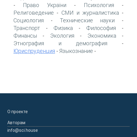
Право України
Психология
-
-
-
Религоведение
СМИ и журналистика
-
-
Социология
Технические науки
-
-
Транспорт
Физика
Философия
-
-
-
Финансы
Экология
Экономика
-
-
-
Этнография и демография
-
Юриспруденция
Языкознание
-
-
О проекте
Авторам
info@sci.house