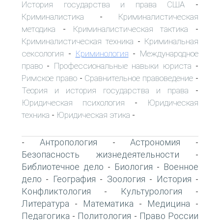
История государства и права США
-
Криминалистика
Криминалистическая
-
методика
Криминалистическая тактика
-
-
Криминалистическая техника
Криминальная
-
сексология
Криминология
Международное
-
-
право
Профессиональные навыки юриста
-
-
Римское право
Сравнительное правоведение
-
-
Теория и история государства и права
-
Юридическая психология
Юридическая
-
техника
Юридическая этика
-
-
Антропология
Астрономия
-
-
-
Безопасность жизнедеятельности
-
Библиотечное дело
Биология
Военное
-
-
дело
География
Зоология
История
-
-
-
-
Конфликтология
Культурология
-
-
Литература
Математика
Медицина
-
-
-
Педагогика
Политология
Право России
-
-