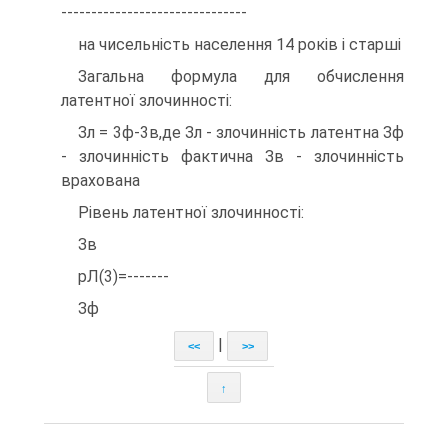
-------------------------------
на чисельність населення 14 років і старші
Загальна формула для обчислення
латентної злочинності:
Зл = 3ф-3в,де Зл - злочинність латентна Зф
- злочинність фактична Зв - злочинність
врахована
Рівень латентної злочинності:
Зв
рЛ(3)=-------
Зф
|
<<
>>
↑