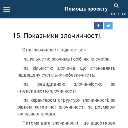
Помощь проекту
<<
↑
>>
15. Показники злочинності.
Стан злочинності оцінюється:
-за кількістю злочинів і осіб, які їх скоїли;
-за кількістю злочинів, що становлять
підвищену суспільну небезпечність;
-за рецидивною злочинністю; за
інтенсивністю злочинності;
-за характером структури злочинності; за
рівнем латентної злочинності; за розміром
заподіяної шкоди.
Питома вага злочинності - це відсоткове