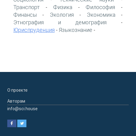
Транспорт
Физика
Философия
-
-
-
Финансы
Экология
Экономика
-
-
-
Этнография и демография
-
Юриспруденция
Языкознание
-
-
О проекте
Авторам
info@sci.house