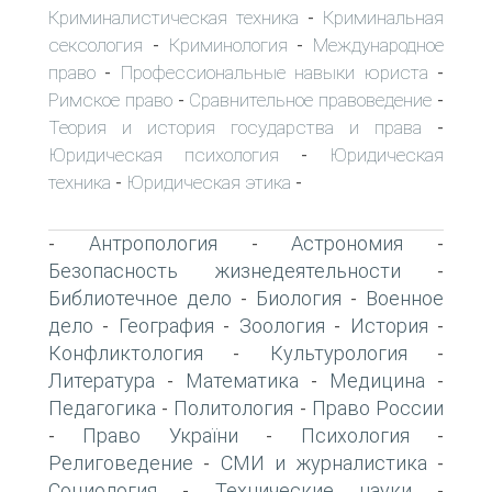
Криминалистическая техника
Криминальная
-
сексология
Криминология
Международное
-
-
право
Профессиональные навыки юриста
-
-
Римское право
Сравнительное правоведение
-
-
Теория и история государства и права
-
Юридическая психология
Юридическая
-
техника
Юридическая этика
-
-
Антропология
Астрономия
-
-
-
Безопасность жизнедеятельности
-
Библиотечное дело
Биология
Военное
-
-
дело
География
Зоология
История
-
-
-
-
Конфликтология
Культурология
-
-
Литература
Математика
Медицина
-
-
-
Педагогика
Политология
Право России
-
-
Право України
Психология
-
-
-
Религоведение
СМИ и журналистика
-
-
Социология
Технические науки
-
-