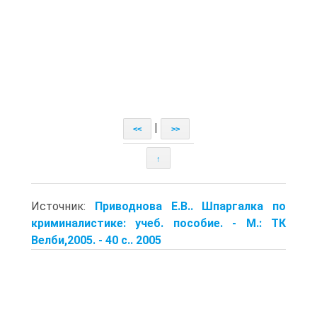
|
<<
>>
↑
Источник:
Приводнова Е.В.. Шпаргалка по
криминалистике: учеб. пособие. - М.: ТК
Велби,2005. - 40 с.. 2005