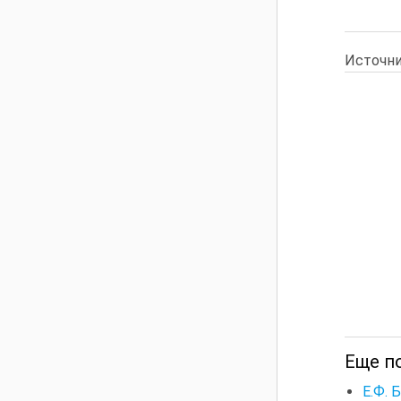
Источни
Еще п
Е.Ф. 