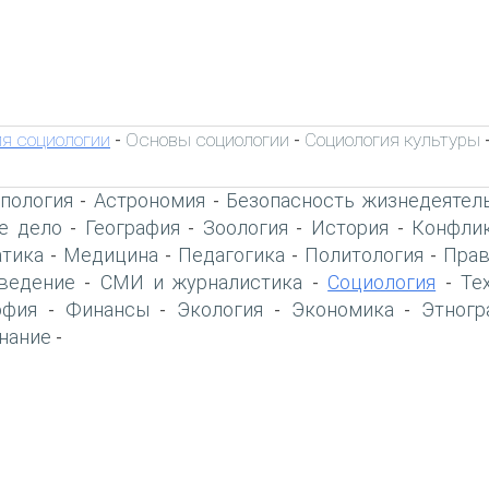
я социологии
Основы социологии
Социология культуры
-
-
пология
Астрономия
Безопасность жизнедеятел
-
-
е дело
География
Зоология
История
Конфлик
-
-
-
-
тика
Медицина
Педагогика
Политология
Прав
-
-
-
-
ведение
СМИ и журналистика
Социология
Те
-
-
-
офия
Финансы
Экология
Экономика
Этногр
-
-
-
-
нание
-