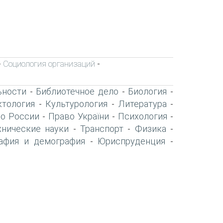
Социология организаций
-
-
ьности
Библиотечное дело
Биология
-
-
-
тология
Культурология
Литература
-
-
-
о России
Право України
Психология
-
-
-
хнические науки
Транспорт
Физика
-
-
-
афия и демография
Юриспруденция
-
-