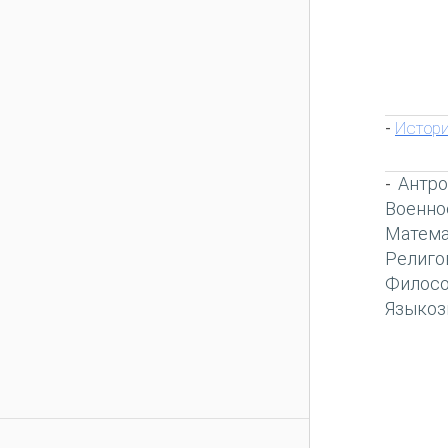
Истори
-
Антро
-
Военно
Матема
Религо
Филос
Языкоз