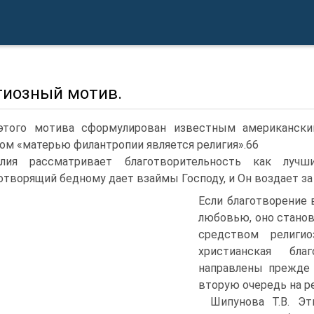
гиозный мотив.
этого мотива сформулирован известным американским
м «матерью филантропии является религия».66
лия рассматривает благотворительность как лучши
отворящий бедному дает взаймы Господу, и Он воздает за 
Если благотворение
любовью, оно стано
средством религио
христианская бла
направлены прежде 
вторую очередь на р
Шипунова Т.В. Э