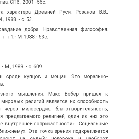
а. СПб., 2001 -56с.
та характера Древней Руси. Розанов В.В.,
., 1988. - с. 53.
равдание добра. Нравственная философия.
т. т.1.- М.,1988.- 53с.
., 1988. - с. 609.
ен среди купцов и мещан. Это морально-
в.
иозного мышления, Макс Вебер пришел к
мировых религий является их способность
 через милосердие, благотворительность,
 предлагаемого религией, один из них это
е внутренней сопричастности» . Социальные
лижнему». Эта точка зрения подкрепляется
влияют на судьбу человека и наоборот