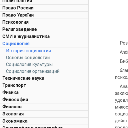
Политология
Право России
Право України
Психология
Религоведение
СМИ и журналистика
Роз
Социология
История социологии
Andr
Основы социологии
Биб
Социология культуры
бла
Социология организаций
психо
Технические науки
Транспорт
Ана
Физика
заклю
Философия
удовл
Финансы
милос
Экология
социа
дейст
Экономика
пред