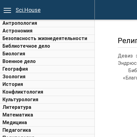
Sci.House
Антропология
Астрономия
Безопасность жизнедеятельности
Рели
Библиотечное дело
Биология
Девиз 
Военное дело
Эндрюсо
География
Биб
Зоология
«Благ
История
Конфликтология
Культурология
Литература
Математика
Медицина
Педагогика