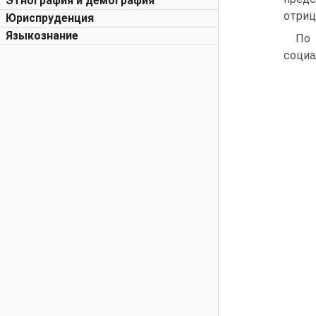
Этнография и демография
отриц
Юриспруденция
Языкознание
По 
социа