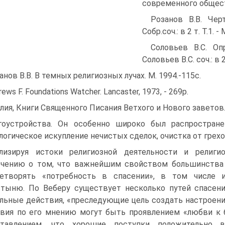
современного обществ
Розанов В.В. Чер
Собр.соч.: в 2 т. Т.1. - М
Соловьев В.С. Оп
Соловьев В.С. соч.: в 2 
анов В.В. В темных религиозных лучах. М. 1994.-115с.
ews F. Foundations Watcher. Lancaster, 1973, - 269p.
лия, Книги Священного Писания Ветхого и Нового заветов. - М
гоустройства. Он особенно широко был распростран
логическое искупление нечистых сделок, очистка от грехо
лизируя истоки религиозной деятельности и религ
чению о том, что важнейшим свойством большинства 
етворять «потребность в спасении», в том числе и
тыню. По Веберу существует несколько путей спасения
льные действия, «преследующие цель создать настроени
вия по его мнению могут быть проявлением «любви к б
ставлением, что хорошие поступки положительно 