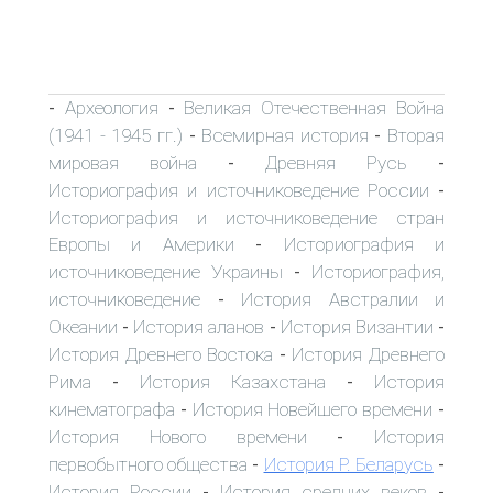
Археология
Великая Отечественная Война
-
-
(1941 - 1945 гг.)
Всемирная история
Вторая
-
-
мировая война
Древняя Русь
-
-
Историография и источниковедение России
-
Историография и источниковедение стран
Европы и Америки
Историография и
-
источниковедение Украины
Историография,
-
источниковедение
История Австралии и
-
Океании
История аланов
История Византии
-
-
-
История Древнего Востока
История Древнего
-
Рима
История Казахстана
История
-
-
кинематографа
История Новейшего времени
-
-
История Нового времени
История
-
первобытного общества
История Р. Беларусь
-
-
История России
История средних веков
-
-