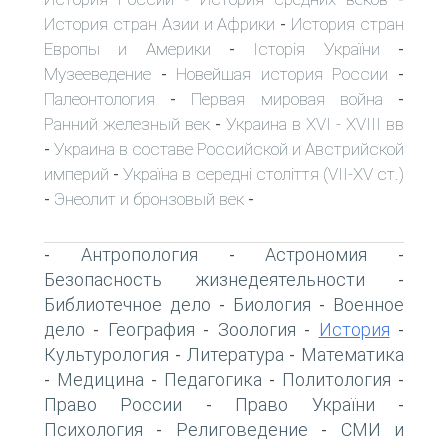
История стран Азии и Африки
История стран
-
Европы и Америки
Історія України
-
-
Музееведение
Новейшая история России
-
-
Палеонтология
Первая мировая война
-
-
Ранний железный век
Украина в XVI - XVIII вв
-
Украина в составе Российской и Австрийской
-
империй
Україна в середні століття (VII-XV ст.)
-
Энеолит и бронзовый век
-
-
Антропология
Астрономия
-
-
-
Безопасность жизнедеятельности
-
Библиотечное дело
Биология
Военное
-
-
дело
География
Зоология
История
-
-
-
-
Культурология
Литература
Математика
-
-
Медицина
Педагогика
Политология
-
-
-
-
Право России
Право України
-
-
Психология
Религоведение
СМИ и
-
-