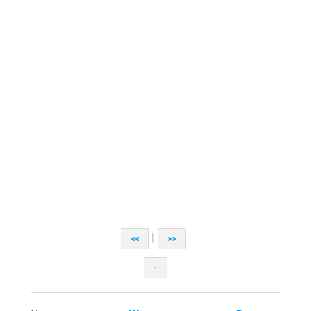
|
<<
>>
↑