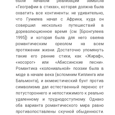
были началом реализации замысла
«Географии в стихах», которая должна была
охватить все континенты. не удивительно,
что Гумилев начал с Африки, куда он
совершил несколько путешествий в
дореволюционное время (см. [Бронгулеев
1995]) и которая была для него овеяна
романтическим ореолом на всем
протяжении жизни. Достаточно упомянуть
такие его ранние стихи, как «Жираф»,
«носорог» или «Абиссинские песни».
Романтика «колониальной» поэзии была в
моде в начале века (вспомним Киплинга или
Бальмонта), и акмеистический бунт против
символизма дал естественный перенос от
потустороннего и непостижимого к реально
удаленному и труднодоступному. Однако
оба варианта романтического мира равно
противопоставлены скучной обыденности.