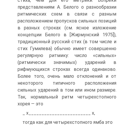
стиха, чем для его метрики. Вопреки
представлениям А. Белого о разнообразии
ритмических схем в связи с разным
расположением пропусков сильных позиций
в разных строках (см. ясное изложение
концепции Белого в [Жирмунский 1975]),
традиционный русский стих (в том числе и
стих Гумилева) обычно имеет совершенно
регулярную ритмику: число «сильных»
(ритмически значимых) ударений в
рифмующихся строках всегда одинаково.
Более того, очень мало отклонений и от
некоторого типичного расположения
сильных ударений в том или ином размере.
Так, нормальный ритм четырехстопного
хорея — это
_ х________________________ х,
тогда как для четырехстопного ямба это