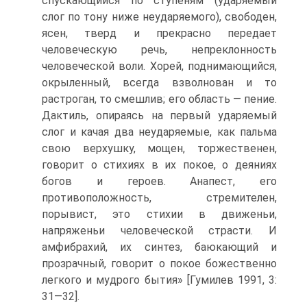
спускающийся по ступеням (ударяемый
слог по тону ниже неударяемого), свободен,
ясен, тверд и прекрасно передает
человеческую речь, непреклонность
человеческой воли. Хорей, поднимающийся,
окрыленный, всегда взволнован и то
растроган, то смешлив; его область — пение.
Дактиль, опираясь на первый ударяемый
слог и качая два неударяемые, как пальма
свою верхушку, мощен, торжественен,
говорит о стихиях в их покое, о деяниях
богов и героев. Анапест, его
противоположность, стремителен,
порывист, это стихии в движеньи,
напряженьи человеческой страсти. И
амфибрахий, их синтез, баюкающий и
прозрачный, говорит о покое божественно
легкого и мудрого бытия» [Гумилев 1991, 3:
31—32].