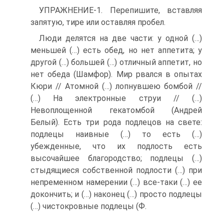
УПРАЖНЕНИЕ‑1. Перепишите, вставляя
запятую, тире или оставляя пробел.
Люди делятся на две части: у одной (…)
меньшей (…) есть обед, но нет аппетита; у
другой (…) большей (…) отличный аппетит, но
нет обеда (Шамфор). Мир рвался в опытах
Кюри // Атомной (…) лопнувшею бомбой //
(…) На электронные струи // (…)
Невоплощенной гекатомбой (Андрей
Белый). Есть три рода подлецов на свете:
подлецы наивные (…) то есть (…)
убежденные, что их подлость есть
высочайшее благородство; подлецы (…)
стыдящиеся собственной подлости (…) при
непременном намерении (…) все‑таки (…) ее
докончить; и (…) наконец (…) просто подлецы
(…) чистокровные подлецы (Ф.