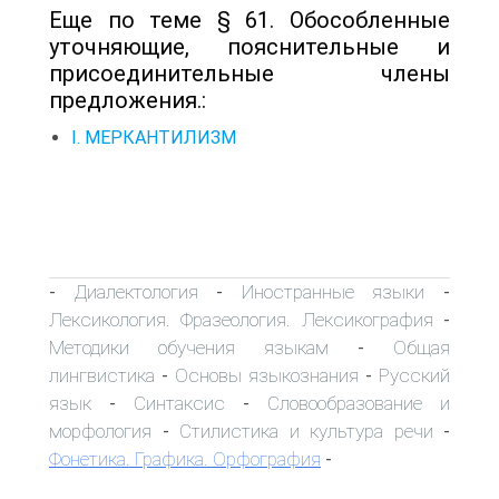
Еще по теме § 61. Обособленные
уточняющие, пояснительные и
присоединительные члены
предложения.:
I. МЕРКАНТИЛИЗМ
Диалектология
Иностранные языки
-
-
-
Лексикология. Фразеология. Лексикография
-
Методики обучения языкам
Общая
-
лингвистика
Основы языкознания
Русский
-
-
язык
Синтаксис
Словообразование и
-
-
морфология
Стилистика и культура речи
-
-
Фонетика. Графика. Орфография
-