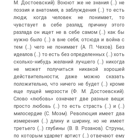
М. Достоевский). Воюют же не знания (…) не
поэзия и анатомия, а заблуждения (…) то есть
люди; когда человек не понимает, то
чувствует в себе разлад; причину этого
разлада он ищет не в себе самом (…) как бы
нужно было (…) а вне себя; отсюда и война с
тем (…) чего не понимает (А. П. Чехов). Без
идеалов (…) то есть без определенных (…) хоть
сколько‑нибудь желаний лучшего (…) никогда
не может получиться никакой хорошей
действительности; даже можно сказать
положительно, что ничего не будет (…) кроме
еще пущей мерзости (Ф. М. Достоевский).
Слово «любовь» означает две разные вещи:
просто любовь (…) то есть страсть (…) и (…)
милосердие (С. Моэм). Революция имеет два
измерения (…) длину и ширину, но не имеет
третьего (…) глубины (В. В. Розанов). Струны,
по которым ударяет артист (…) отвечают ему