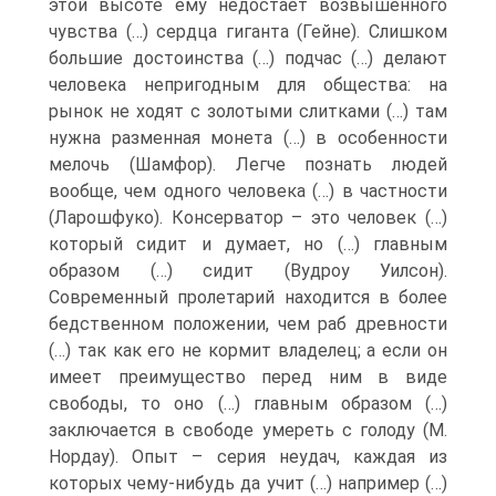
этой высоте ему недостает возвышенного
чувства (…) сердца гиганта (Гейне). Слишком
большие достоинства (…) подчас (…) делают
человека непригодным для общества: на
рынок не ходят с золотыми слитками (…) там
нужна разменная монета (…) в особенности
мелочь (Шамфор). Легче познать людей
вообще, чем одного человека (…) в частности
(Ларошфуко). Консерватор – это человек (…)
который сидит и думает, но (…) главным
образом (…) сидит (Вудроу Уилсон).
Современный пролетарий находится в более
бедственном положении, чем раб древности
(…) так как его не кормит владелец; а если он
имеет преимущество перед ним в виде
свободы, то оно (…) главным образом (…)
заключается в свободе умереть с голоду (М.
Нордау). Опыт – серия неудач, каждая из
которых чему‑нибудь да учит (…) например (…)