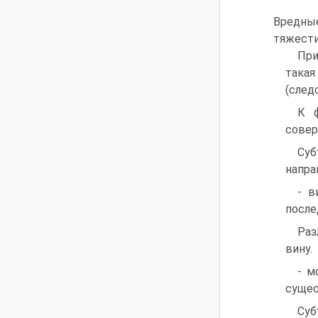
Вредные
тяжести
При
такая
(след
К ф
совер
Суб
напра
- в
после
Раз
вину.
- м
сущес
Суб