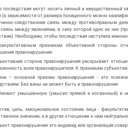
 последствия могут носить личный и имущественный хар
 (в зависимости от размера похищенного можно квалифи
чинно-следственная связь между противоправным дея
 связь между явлениями, в силу которой одно из них (п
ствие). Необходимо, чтобы последствия наступали именно
акультативным признакам объективной стороны относ
шения правонарушения.
ъективная сторона правонарушения раскрывает отноше
вленность воли правонарушителя. К признакам субъектив
ина – основной признак правонарушения - это психич
дствиям. Без вины не может быть и правонарушения.
личают умышленную (умысел прямой и косвенный) и н
отив, цель, эмоциональное состояние лица - факультати
твенное значение, а в других отношение к ним нейтрально
ъект правонарушения это индивид или организация сов