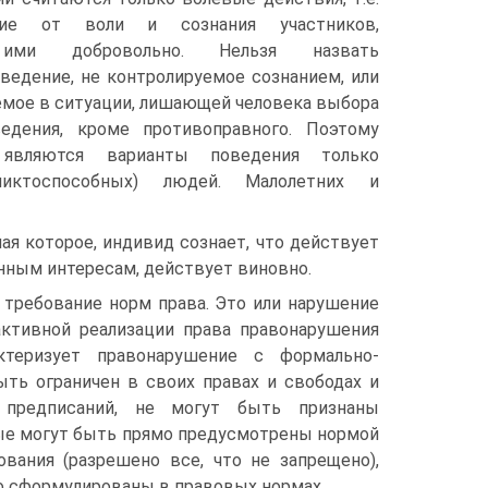
щие от воли и сознания участников,
 ими добровольно. Нельзя назвать
ведение, не контролируемое сознанием, или
емое в ситуации, лишающей человека выбора
едения, кроме противоправного. Поэтому
 являются варианты поведения только
ликтоспособных) людей. Малолетних и
ая которое, индивид сознает, что действует
нным интересам, действует виновно.
 требование норм права. Это или нарушение
активной реализации права правонарушения
ктеризует правонарушение с формально-
ть ограничен в своих правах и свободах и
 предписаний, не могут быть признаны
рые могут быть прямо предусмотрены нормой
ования (разрешено все, что не запрещено),
о сформулированы в правовых нормах.