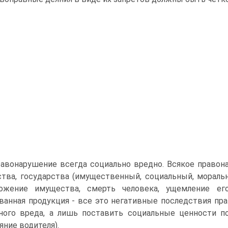
равонарушение всегда социально вредно. Всякое правон
тва, государства (имущественный, социальный, моральны
тожение имущества, смерть человека, ущемление его
ванная продукция - все это негативные последствия пр
ного вреда, а лишь поставить социальные ценности по
яние водителя).