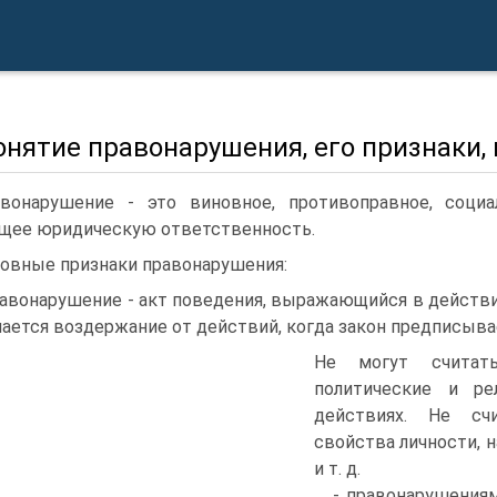
онятие правонарушения, его признаки,
вонарушение - это виновное, противоправное, социа
щее юридическую ответственность.
овные признаки правонарушения:
равонарушение - акт поведения, выражающийся в действи
ается воздержание от действий, когда закон предписыва
Не могут считать
политические и ре
действиях. Не сч
свойства личности, 
и т. д.
- правонарушениям