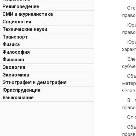
Религоведение
Отс
СМИ и журналистика
право
Социология
Юр
Технические науки
право
Транспорт
Юри
Физика
харак
Философия
Эле
Финансы
субъе
Экология
Экономика
Объ
Этнография и демография
матер
Юриспруденция
челов
Языкознание
В т
право
От 
Объ
прояв