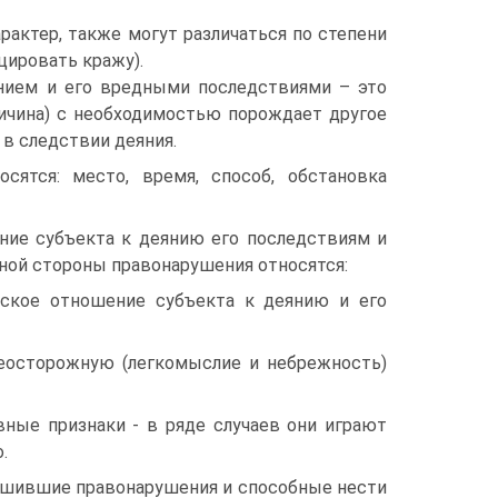
актер, также могут различаться по степени
цировать кражу).
нием и его вредными последствиями – это
ричина) с необходимостью порождает другое
 в следствии деяния.
ятся: место, время, способ, обстановка
ние субъекта к деянию его последствиям и
ной стороны правонарушения относятся:
еское отношение субъекта к деянию и его
еосторожную (легкомыслие и небрежность)
вные признаки - в ряде случаев они играют
.
ершившие правонарушения и способные нести