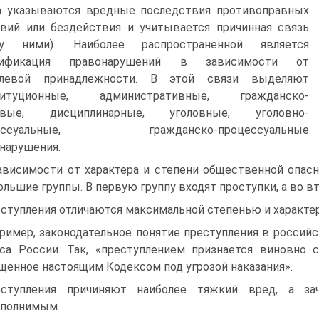
а указываются вредные последствия противоправных
вий или бездействия и учитывается причинная связь
у ними). Наиболее распространенной является
сификация правонарушений в зависимости от
слевой принадлежности. В этой связи выделяют
титуционные, административные, гражданско-
овые, дисциплинарные, уголовные, уголовно-
цессуальные, гражданско-процессуальные
нарушения.
ависимости от характера и степени общественной опас
ольшие группы. В первую группу входят проступки, а во в
ступления отличаются максимальной степенью и характе
ример, законодательное понятие преступления в российск
са России. Так, «преступлением признается виновно 
щенное настоящим Кодексом под угрозой наказания».
еступления причиняют наиболее тяжкий вред, а за
сполнимым.