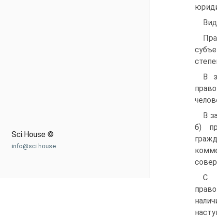
юриди
Вид
Пра
субъ
степе
В з
право
челов
В з
б) п
Sci.House ©
граж
info@sci.house
комме
совер
С 
право
налич
насту