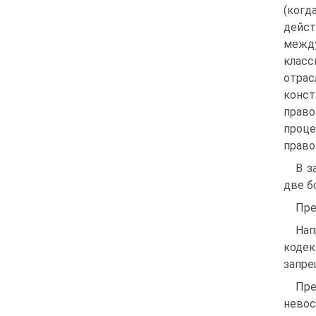
(когд
дейст
межд
клас
отра
конс
прав
про
право
В з
две б
Пре
Нап
кодек
запре
Пр
нево