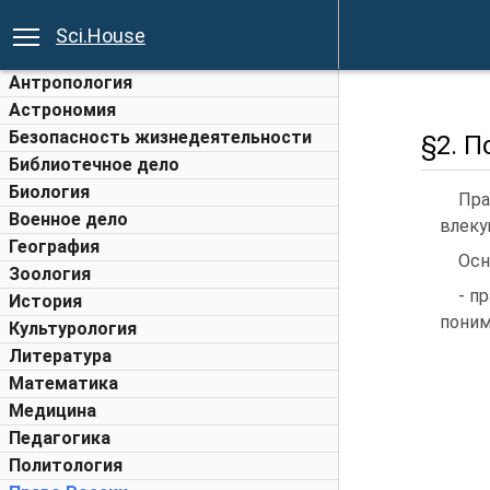
Sci.House
Антропология
Астрономия
Безопасность жизнедеятельности
§2. П
Библиотечное дело
Биология
Пра
Военное дело
влеку
География
Осн
Зоология
- п
История
поним
Культурология
Литература
Математика
Медицина
Педагогика
Политология