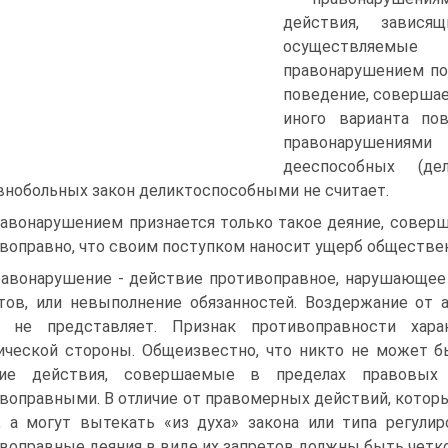
действия, завися
осуществляемые
правонарушением по
поведение, соверша
иного варианта пов
правонарушениями
дееспособных (де
нобольных закон деликтоспособными не считает.
равонарушением признается только такое деяние, соверш
воправно, что своим поступком наносит ущерб обществе
равонарушение - действие противоправное, нарушающее
тов, или невыполнение обязанностей. Воздержание от 
й не представляет. Признак противоправности хара
ческой стороны. Общеизвестно, что никто не может бы
кие действия, совершаемые в пределах правовых
воправными. В отличие от правомерных действий, кото
, а могут вытекать «из духа» закона или типа регулир
воправные деяния в виде их запретов должны быть четк