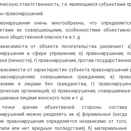
ческую ответственность, т.е. являющиеся субъектами пр
ы правонарушений
вонарушения очень многообразны, что определяетс
ектами их совершающими, особенностями объективно
нью общественной опасности и т. д.
ависимости от объекта посягательства различают: а
нарушения в сфере управления; в) правонарушения, 
ека (личности); г) правонарушения, против государственной
ависимости от характеристик субъекта правонарушения 
равонарушениях совершаемые гражданами; в) прав
данами и лицами без гражданства; г) правонаруше
рческих организаций; е) правонарушения, совершаемые
шаемые лицами женского пола и т. д.
точки зрения объективной стороны состава
нарушений можно разделить на: а) формальные (когда
ие правонарушения определяется независимо от того,
пили или нет вредные последствия); б) материальные