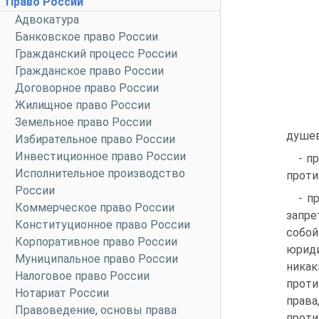
Право России
Адвокатура
Банковское право России
Гражданский процесс России
Гражданское право России
Договорное право России
Жилищное право России
Земельное право России
душев
Избирательное право России
Инвестиционное право России
- п
Исполнительное производство
проти
России
- п
Коммерческое право России
запре
Конституционное право России
собо
Корпоративное право России
юриди
Муниципальное право России
ника
Налоговое право России
проти
Нотариат России
права
Правоведение, основы права
проти