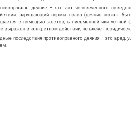
тивоправное деяние – это акт человеческого поведе
йствии, нарушающий нормы права (деяние может быт
шается с помощью жестов; в письменной или устной фо
не выражен в конкретном действии, не влечет юридичес
дные последствия противоправного деяния – это вред, 
ем.