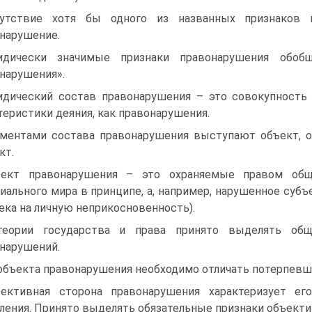
утствие хотя бы одного из названных признаков 
нарушение.
идически значимые признаки правонарушения обоб
нарушения».
дический состав правонарушения – это совокупность
теристики деяния, как правонарушения.
ментами состава правонарушения выступают объект, об
кт.
ект правонарушения – это охраняемые правом общ
иального мира в принципе, а, например, нарушенное субъ
ека на личную неприкосновенность).
еории государства и права принято выделять общ
нарушений.
объекта правонарушения необходимо отличать потерпевш
ективная сторона правонарушения характеризует е
ления. Принято выделять обязательные признаки объекти