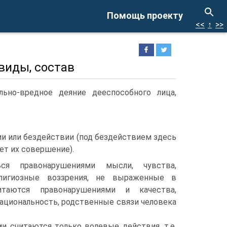
Помощь проекту
<<
↑
>>
 виды, состав
льно-вредное деяние дееспособного лица,
и или бездействии (под бездействием здесь
ет их совершение).
ся правонарушениями мысли, чувства,
лигиозные воззрения, не выраженные в
итаются правонарушениями и качества,
национальность, родственные связи человека
и считаются только волевые действия, т.е.