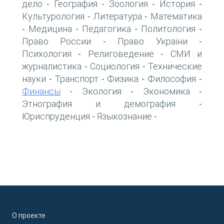
дело
География
Зоология
История
-
-
-
-
Культурология
Литература
Математика
-
-
Медицина
Педагогика
Политология
-
-
-
-
Право России
Право України
-
-
Психология
Религоведение
СМИ и
-
-
журналистика
Социология
Технические
-
-
науки
Транспорт
Физика
Философия
-
-
-
-
Финансы
Экология
Экономика
-
-
-
Этнография и демография
-
Юриспруденция
Языкознание
-
-
О проекте