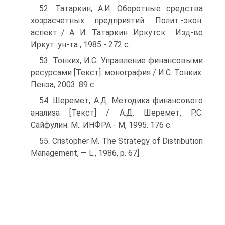
52. Татаркин, А.И. Оборотные средства
хозрасчетных предприятий: Полит.-экон.
аспект / А. И. Татаркин .­Иркутск : Изд-во
Иркут. ун-та , 1985 - 272 с.
53. Тонких, И.С. Управление финансовыми
ресурсами [Текст]: монография / И.С. Тонких.
Пенза, 2003. 89 с.
54. Шеремет, А.Д. Методика финансового
анализа [Текст] / А.Д. Шеремет, Р.С.
Сайфулин. М.: ИНФРА - М, 1995. 176 с.
55. Cristopher M. The Strategy of Distribution
Management, — L., 1986, р. 67].