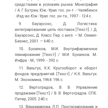
средствами в условиях рынка: Монография
/ А. Г. Бутрин; Юж.-Урал. гос. ун-т .- Челябинск
: Изд-во Юж.-Урал. гос. ун-та , 1997 - 124 с.
9. Бауэрсокс, Д. Логистика:
интегрированная цепь поставок [Текст]: / Д.
Бауэрсокс, Д. Класс Пер. с англ. — М.: Олимп-
Бизнес, 2001. — 640 с.
10. Бухалков, М.И. Внутрифирменное
планирование [Текст] / М.И. Бухалков. М.:
Инфра - М., 1999. - 392 с.
11. Вальтух, К.К. Кругооборот и оборот
фондов предприятий. [Текст] / К.К. Вальтух.
М.: Экономика, 1964. 196 с.
12. Вертоградов, В. В. Управление
продажами [Текст] / В. В. Вертоградов. СПб.:
Питер, 2005. 240 с.
13. Владимирова, Л.П. Прогнозирование и