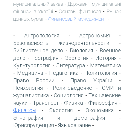
муниципальный заказ
Державні і муніципальні
-
фінанси в Україні
Основы финансов
Рынок
-
-
ценных бумаг
Финансовый менеджмент
-
-
Антропология
Астрономия
-
-
-
Безопасность жизнедеятельности
-
Библиотечное дело
Биология
Военное
-
-
дело
География
Зоология
История
-
-
-
-
Культурология
Литература
Математика
-
-
Медицина
Педагогика
Политология
-
-
-
-
Право России
Право України
-
-
Психология
Религоведение
СМИ и
-
-
журналистика
Социология
Технические
-
-
науки
Транспорт
Физика
Философия
-
-
-
-
Финансы
Экология
Экономика
-
-
-
Этнография и демография
-
Юриспруденция
Языкознание
-
-