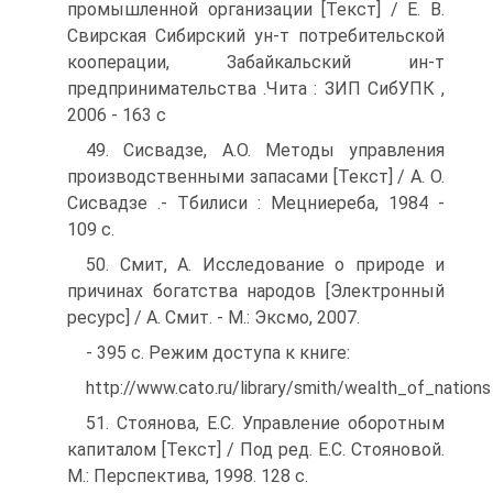
промышленной организации [Текст] / Е. В.
Свирская Сибирский ун-т потребительской
кооперации, Забайкальский ин-т
предпринимательства .­Чита : ЗИП СибУПК ,
2006 - 163 с
49. Сисвадзе, А.О. Методы управления
производственными запасами [Текст] / А. О.
Сисвадзе .- Тбилиси : Мецниереба, 1984 -
109 с.
50. Смит, А. Исследование о природе и
причинах богатства народов [Электронный
ресурс] / А. Смит. - М.: Эксмо, 2007.
- 395 с. Режим доступа к книге:
http://www.cato.ru/library/smith/wealth_of_nations
51. Стоянова, Е.С. Управление оборотным
капиталом [Текст] / Под ред. Е.С. Стояновой.
М.: Перспектива, 1998. 128 с.