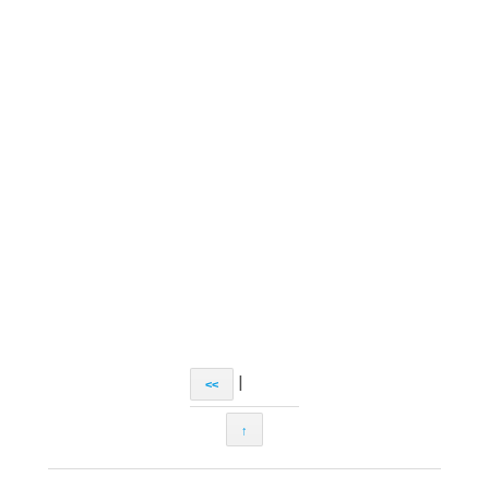
|
<<
↑