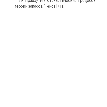
39. Прабху, Н.У. Стохастические процессы
теории запасов [Текст] / Н.