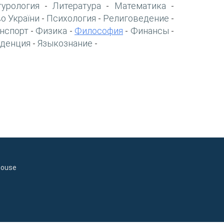
турология
Литература
Математика
-
-
-
о України
Психология
Религоведение
-
-
-
нспорт
Физика
Философия
Финансы
-
-
-
-
денция
Языкознание
-
-
house