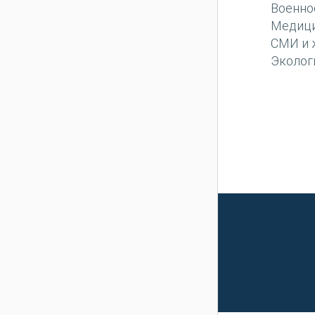
Военно
Медиц
СМИ и 
Эколог