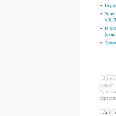
Первы
Успен
VIII.
И со
(отде
Тромб
Антич
-
учений
Русска
образов
Антро
-