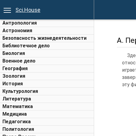
Sci.House
Антропология
Астрономия
Безопасность жизнедеятельности
A. П
Библиотечное дело
Биология
Зде
Военное дело
относ
География
игра
Зоология
завер
История
эту ф
Культурология
Литература
Математика
Медицина
Педагогика
Политология