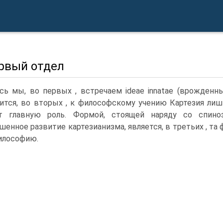
ервый отдел
сь мы, во первых , встречаем ideae innatae (врожденн
ится, во вторых , к философскому учению Картезия лиш
ет главную роль. Формой, стоящей наряду со спин
шенное развитие картезианизма, является, в третьих , т
илософию.