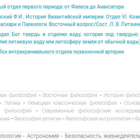
й отдел первого периода: от Фалеса до Анаксагора
ский Ф.И.. История Византийской империи: Отдел VI. Ком
 Ласкари и Палеологи. Восточный вопрос/Сост. Л. В. Литвинов
здал Бог твердь и отделил воду, которая под твердью 
лил литиевую воду или литосферу земли от обычной воды
оз интракраниального отдела позвоночной артерии.
ная философия
Восточная философия
История фило
-
-
Логика
Немецкая классическая философия
Основ
-
-
-
я философия
Современные философские исследова
-
ания
Философия религии
Философская антропология
Ф
-
-
-
пология
Астрономия
Безопасность жизнедеятел
-
-