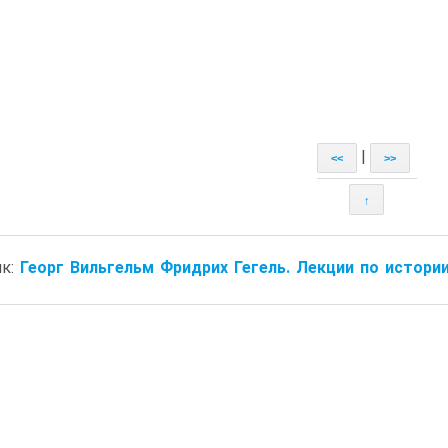
|
<<
>>
↑
ик:
Георг Вильгельм Фридрих Гегель. Лекции по истории