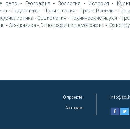
е дело
География
Зоология
История
Куль
-
-
-
-
ина
Педагогика
Политология
Право России
Прав
-
-
-
-
журналистика
Социология
Технические науки
Тра
-
-
-
ия
Экономика
Этнография и демография
Юриспру
-
-
-
О проекте
info@sci.
Авторам