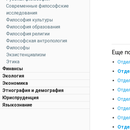
Современные философские
исследования
Философия культуры
Философия образования
Философия религии
Философская антропология
Философы
Еще по
Экзистенциализм
Этика
Отде
Финансы
Отде
Экология
Отдел
Экономика
Отдел
Этнография и демография
Юриспруденция
Отдел
Языкознание
Отдел
Отдел
Отде