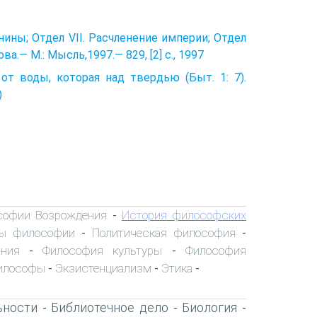
нины; Отдел VII. Расчленение империи; Отдел
а.— M.: Мысль,1997.— 829, [2] с., 1997
от воды, которая над твердью (Быт. 1: 7).
)
софии Возрождения
История философских
-
ы философии
Политическая философия
-
-
ния
Философия культуры
Философия
-
-
илософы
Экзистенциализм
Этика
-
-
-
ьности
Библиотечное дело
Биология
-
-
-