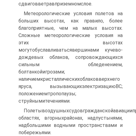
сдвиговветравприземномслое.
Метеорологические условия полетов на
больших высотах, как правило, более
благоприятные, чем на малых высотах.
Сложные метеорологические условия на
этих высотах
могутобуславливатьсявершинами кучево-
дождевых облаков, сопровождающихся
сильным обледенением,
болтанкойигрозами;
наличиемкристаллическихоблаковверхнего
яруса, вызывающихэлектризациюВС;
положениемтропопаузы;
струйнымитечениями.
Полетывоздушныхсудовгражданскойавиациипр
областях, вгорныхрайонах, надпустынями,
надбольшими водными пространствами и
побережьями.