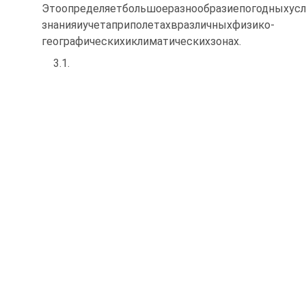
Этоопределяетбольшоеразнообразиепогодныхус
знанияиучетаприполетахвразличныхфизико-
географическихиклиматическихзонах.
3.1.