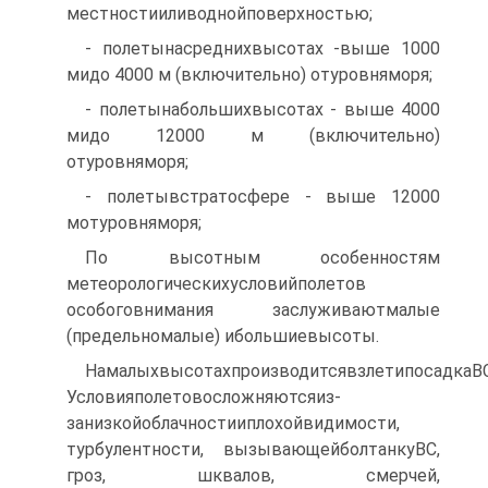
местностииливоднойповерхностью;
- полетынасреднихвысотах -выше 1000
мидо 4000 м (включительно) отуровняморя;
- полетынабольшихвысотах - выше 4000
мидо 12000 м (включительно)
отуровняморя;
- полетывстратосфере - выше 12000
мотуровняморя;
По высотным особенностям
метеорологическихусловийполетов
особоговнимания заслуживаютмалые
(предельномалые) ибольшиевысоты.
НамалыхвысотахпроизводитсявзлетипосадкаВС
Условияполетовосложняютсяиз-
занизкойоблачностииплохойвидимости,
турбулентности, вызывающейболтанкуВС,
гроз, шквалов, смерчей,