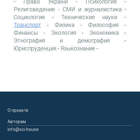
Право України
Психология
-
-
-
Религоведение
СМИ и журналистика
-
-
Социология
Технические науки
-
-
Транспорт
Физика
Философия
-
-
-
Финансы
Экология
Экономика
-
-
-
Этнография и демография
-
Юриспруденция
Языкознание
-
-
О проекте
Авторам
info@sci.house