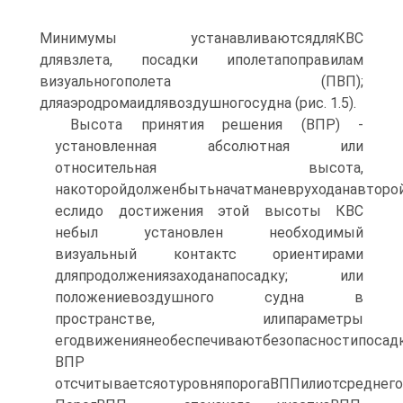
Минимумы устанавливаютсядляКВС
длявзлета, посадки иполетапоправилам
визуальногополета (ПВП);
дляаэродромаидлявоздушногосудна (рис. 1.5).
Высота принятия решения (ВПР) -
установленная абсолютная или
относительная высота,
накоторойдолженбытьначатманевруходанавторой
еслидо достижения этой высоты КВС
небыл установлен необходимый
визуальный контактс ориентирами
дляпродолжениязаходанапосадку; или
положениевоздушного судна в
пространстве, илипараметры
егодвижениянеобеспечиваютбезопасностипосадк
ВПР
отсчитываетсяотуровняпорогаВППилиотсреднего