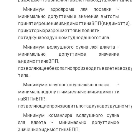
Минимум арролрома лля посалки -
минимально допуттимые значения вытоты
принятиярешенияивидимоттинаВПП(видимотти),
прикоторыхразрешаеттявыполнять
потадкунавоздушномтуднеданноготипа.
Минимум воллушного сулна лля вллета -
минимально допуттимое значение
видимоттинаВПП,
позволяющеебезопатнопроизводитьвзлетнавозд
типа.
Минимумволлушногосулналляпосалки -
минимальнодопуттимыезначениявидимотти
наВППиВПР,
позволяющиепроизводитьпотадкунавоздушномту
Минимум команлира воллушного сулна
лля вллета - минимально допуттимое
значениевидимоттинаВПП