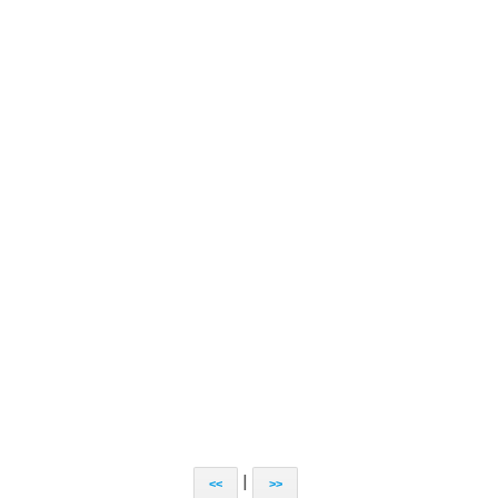
|
<<
>>