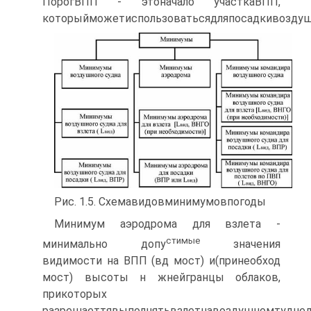
ПорогВПП - этоначало участкаВПП,
которыйможетиспользоватьсядляпосадкивоздуш
Рис. 1.5. Схемавидовминимумовпогоды
Минимум аэродрома для взлета -
стимые
минимально допу
значения
видимости на ВПП (вд мост) и(принеобход
мост) высоты н жнейгранцы облаков,
прикоторых
разрешаеттявыполнятьвзлетнавоздушномтуднед