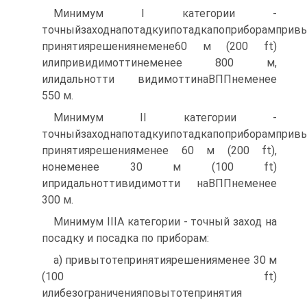
Минимум I категории -
точныйзаходнапотадкуипотадкапоприборамприв
принятиярешениянемене60 м (200 ft)
илипривидимоттинеменее 800 м,
илидальнотти видимоттинаВППнеменее
550 м.
Минимум II категории -
точныйзаходнапотадкуипотадкапоприборамприв
принятиярешенияменее 60 м (200 ft),
нонеменее 30 м (100 ft)
ипридальноттивидимотти наВППнеменее
300 м.
Минимум IIIA категории - точный заход на
посадку и посадка по приборам:
а) привытотепринятиярешенияменее 30 м
(100 ft)
илибезограниченияповытотепринятия