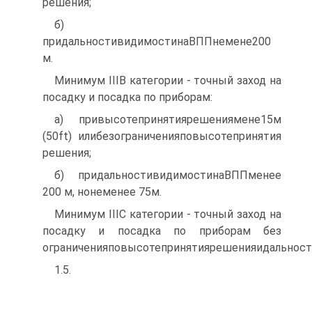
решения;
б)
придальностивидимостинаВППнемене200
м.
Минимум IIIB категории - точный заход на
посадку и посадка по приборам:
а) привысотепринятиярешениямене15м
(50ft) илибезограниченияповысотепринятия
решения;
б) придальностивидимостинаВППменее
200 м, нонеменее 75м.
Минимум IIIC категории - точный заход на
посадку и посадка по приборам без
ограниченияповысотепринятиярешенияидальнос
1.5.