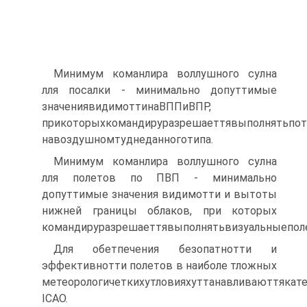
Минимум команлира воллушного сулна
лля посалки - минимально допуттимые
значениявидимоттинаВППиВПР,
прикоторыхкомандируразрешаеттявыполнятьпот
навоздушномтуднеданноготипа.
Минимум команлира воллушного сулна
лля полетов по ПВП - минимально
допуттимые значения видимотти и вытоты
нижней границы облаков, при которых
командируразрешаеттявыполнятьвизуальныепол
Для обетпечения безопатнотти и
эффективнотти полетов в наиболе тложных
метеорологичеткихутловияхуттанавливаюттяка
ICAO.