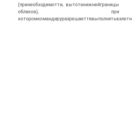
(принеобходимотти, вытотанижнейграницы
облаков), при
которомкомандируразрешаеттявыполнятьвзлетн