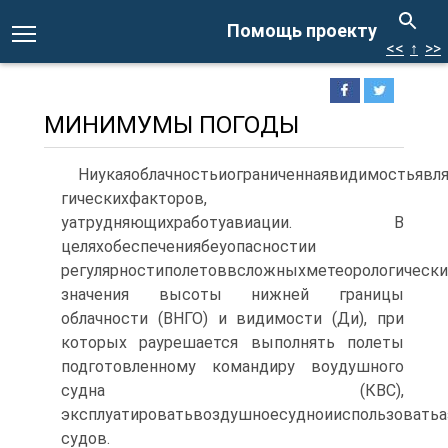
Помощь проекту
<<
↑
>>
МИНИМУМЫ ПОГОДЫ
Ниукаяоблачностьиограниченнаявидимостьявл
гическихфакторов,
уатрудняющихработуавиации. В
целяхобеспечениябеуопасностии
регулярностиполетоввсложныхметеорологически
значения высоты нижней границы
облачности (ВНГО) и видимости (Ди), при
которых раурешается выполнять полеты
подготовленному командиру воудушного
судна (КВС),
эксплуатироватьвоздушноесудноииспользовать
судов.