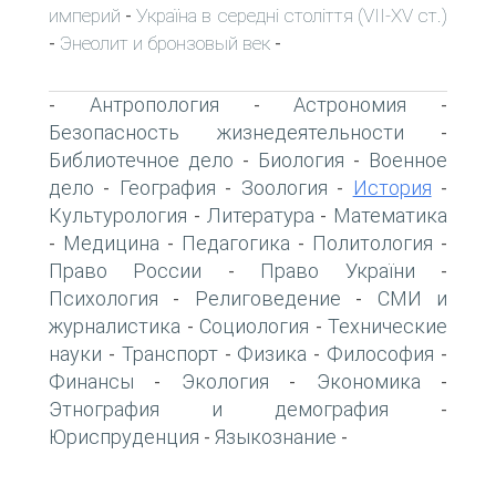
империй
Україна в середні століття (VII-XV ст.)
-
Энеолит и бронзовый век
-
-
Антропология
Астрономия
-
-
-
Безопасность жизнедеятельности
-
Библиотечное дело
Биология
Военное
-
-
дело
География
Зоология
История
-
-
-
-
Культурология
Литература
Математика
-
-
Медицина
Педагогика
Политология
-
-
-
-
Право России
Право України
-
-
Психология
Религоведение
СМИ и
-
-
журналистика
Социология
Технические
-
-
науки
Транспорт
Физика
Философия
-
-
-
-
Финансы
Экология
Экономика
-
-
-
Этнография и демография
-
Юриспруденция
Языкознание
-
-