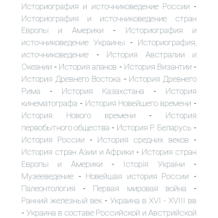
Историография и источниковедение России
-
Историография и источниковедение стран
Европы и Америки
Историография и
-
источниковедение Украины
Историография,
-
источниковедение
История Австралии и
-
Океании
История аланов
История Византии
-
-
-
История Древнего Востока
История Древнего
-
Рима
История Казахстана
История
-
-
кинематографа
История Новейшего времени
-
-
История Нового времени
История
-
первобытного общества
История Р. Беларусь
-
-
История России
История средних веков
-
-
История стран Азии и Африки
История стран
-
Европы и Америки
Історія України
-
-
Музееведение
Новейшая история России
-
-
Палеонтология
Первая мировая война
-
-
Ранний железный век
Украина в XVI - XVIII вв
-
Украина в составе Российской и Австрийской
-