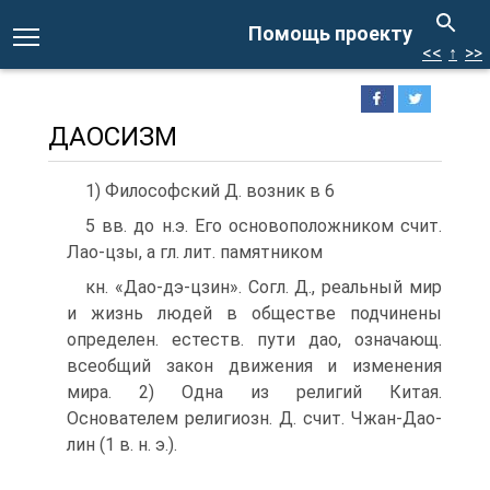
Помощь проекту
<<
↑
>>
ДАОСИЗМ
1) Философский Д. возник в 6
5 вв. до н.э. Его основоположником счит.
Лао-цзы, а гл. лит. памятником
кн. «Дао-дэ-цзин». Согл. Д., реальный мир
и жизнь людей в обществе подчинены
определен. естеств. пути дао, означающ.
всеобщий закон движения и изменения
мира. 2) Одна из религий Китая.
Основателем религиозн. Д. счит. Чжан-Дао-
лин (1 в. н. э.).