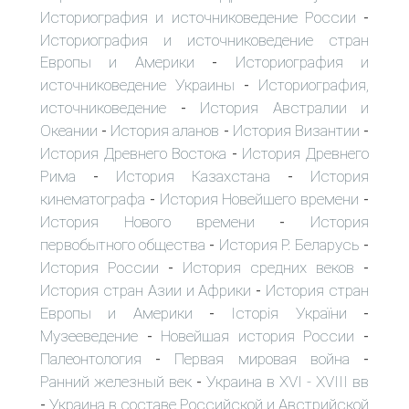
Историография и источниковедение России
-
Историография и источниковедение стран
Европы и Америки
Историография и
-
источниковедение Украины
Историография,
-
источниковедение
История Австралии и
-
Океании
История аланов
История Византии
-
-
-
История Древнего Востока
История Древнего
-
Рима
История Казахстана
История
-
-
кинематографа
История Новейшего времени
-
-
История Нового времени
История
-
первобытного общества
История Р. Беларусь
-
-
История России
История средних веков
-
-
История стран Азии и Африки
История стран
-
Европы и Америки
Історія України
-
-
Музееведение
Новейшая история России
-
-
Палеонтология
Первая мировая война
-
-
Ранний железный век
Украина в XVI - XVIII вв
-
Украина в составе Российской и Австрийской
-