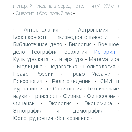
империй
Україна в середні століття (VII-XV ст.)
-
Энеолит и бронзовый век
-
-
Антропология
Астрономия
-
-
-
Безопасность жизнедеятельности
-
Библиотечное дело
Биология
Военное
-
-
дело
География
Зоология
История
-
-
-
-
Культурология
Литература
Математика
-
-
Медицина
Педагогика
Политология
-
-
-
-
Право России
Право України
-
-
Психология
Религоведение
СМИ и
-
-
журналистика
Социология
Технические
-
-
науки
Транспорт
Физика
Философия
-
-
-
-
Финансы
Экология
Экономика
-
-
-
Этнография и демография
-
Юриспруденция
Языкознание
-
-