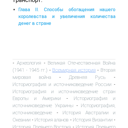
Глава II. Способы обогащения нашего
королевства и увеличения количества
денег в стране
Археология
Великая Отечественная Война
-
-
(1941 - 1945 гг.)
Всемирная история
Вторая
-
-
мировая война
Древняя Русь
-
-
Историография и источниковедение России
-
Историография и источниковедение стран
Европы и Америки
Историография и
-
источниковедение Украины
Историография,
-
источниковедение
История Австралии и
-
Океании
История аланов
История Византии
-
-
-
История Древнего Востока
История Древнего
-