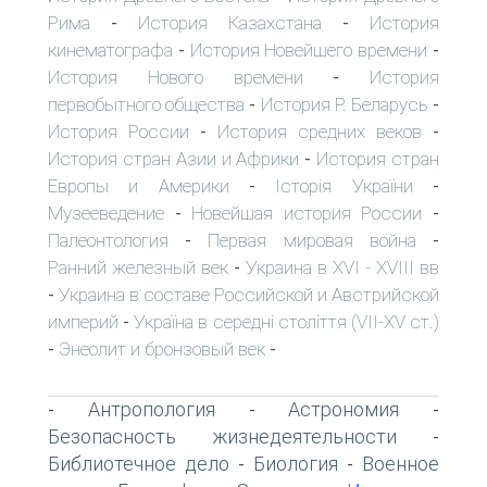
Рима
История Казахстана
История
-
-
кинематографа
История Новейшего времени
-
-
История Нового времени
История
-
первобытного общества
История Р. Беларусь
-
-
История России
История средних веков
-
-
История стран Азии и Африки
История стран
-
Европы и Америки
Історія України
-
-
Музееведение
Новейшая история России
-
-
Палеонтология
Первая мировая война
-
-
Ранний железный век
Украина в XVI - XVIII вв
-
Украина в составе Российской и Австрийской
-
империй
Україна в середні століття (VII-XV ст.)
-
Энеолит и бронзовый век
-
-
Антропология
Астрономия
-
-
-
Безопасность жизнедеятельности
-
Библиотечное дело
Биология
Военное
-
-