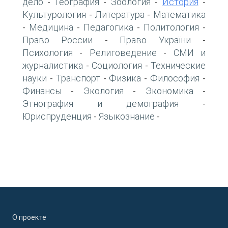
дело
География
Зоология
История
-
-
-
-
Культурология
Литература
Математика
-
-
Медицина
Педагогика
Политология
-
-
-
-
Право России
Право України
-
-
Психология
Религоведение
СМИ и
-
-
журналистика
Социология
Технические
-
-
науки
Транспорт
Физика
Философия
-
-
-
-
Финансы
Экология
Экономика
-
-
-
Этнография и демография
-
Юриспруденция
Языкознание
-
-
О проекте