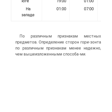
юге
19:00
01:00
На
01:00
07:00
в
западе
По различным признакам местных
предметов. Определение сторон гори-зонта
по различным признакам менее надежно,
чем вышеизложенными способа-ми.