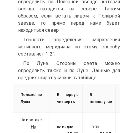
определить по Полярной звезде, которая
всегда находится на севере. Та-ким
образом, если встать лицом к Полярной
звезде, то прямо перед нами будет
находиться север.
Точность определения направления
истинного меридиана по этому способу
составляет 1-2°.
По Луне. Стороны света можно
определить также и по Луне. Данные для
средних широт указаны в таблице.
В
Положение
В первую
В
пос
Луны
четверть
полнолуние
четв
На востоке
01:00
На
не видно
19:00