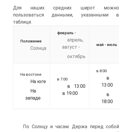
Для наших средних широт можно
пользоваться данными, указанными в
таблице.
февраль -
апрель,
Положение
н
май - июль
август -
Солнца
октябрь
в 8:00
На востоке
н
в
в 7:00
На юге
13:00
в 13:00
На
в 19:00
в
западе
18:00
По Солнцу и часам. Держа перед собой