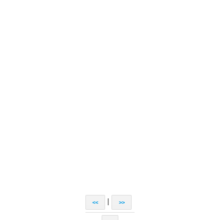
|
<<
>>