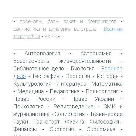
Арсеналы, базы ракет и боеприпасов
-
-
Баллистика и динамика выстрела
Военная
-
топография
РХБЗ
-
-
Антропология
Астрономия
-
-
-
Безопасность жизнедеятельности
-
Библиотечное дело
Биология
Военное
-
-
дело
География
Зоология
История
-
-
-
-
Культурология
Литература
Математика
-
-
Медицина
Педагогика
Политология
-
-
-
-
Право России
Право України
-
-
Психология
Религоведение
СМИ и
-
-
журналистика
Социология
Технические
-
-
науки
Транспорт
Физика
Философия
-
-
-
-
Финансы
Экология
Экономика
-
-
-