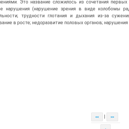
ениями. Это название сложилось из сочетания первых
е нарушения (нарушение зрения в виде колобомы ра
льности; трудности глотания и дыхания из-за сужен
вание в росте; недоразвитие половых органов; нарушения 
|
<<
>>
↑