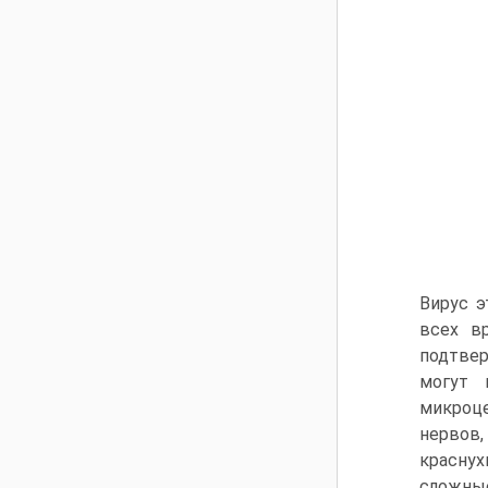
Вирус э
всех в
подтвер
могут 
микроце
нервов,
красну
сложные