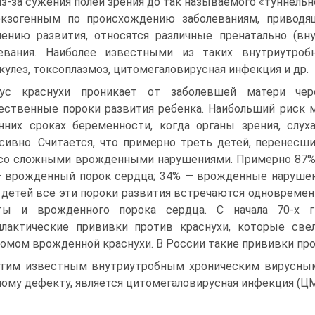
из-за сужения полей зрения до так называемого «туннельн
кзогенным по происхождению заболеваниям, привод
ению развития, относятся различные пренатально (вн
евания. Наиболее известными из таких внутриутробн
кулез, токсоплазмоз, цитомегаловирусная инфекция и др.
рус краснухи проникает от заболевшей матери ч
ственные пороки развития ребенка. Наибольший риск 
нних сроках беременности, когда органы зрения, слу
сивно. Считается, что примерно треть детей, перенесши
со сложными врожденными нарушениями. Примерно 87% 
 врожденный порок сердца; 34% — врожденные нарушени
 детей все эти пороки развития встречаются одновремен
оты и врожденного порока сердца. С начала 70-х г
лактические прививки против краснухи, которые св
омом врожденной краснухи. В России такие прививки пров
гим известным внутриутробным хроническим вирусным
ому дефекту, является цитомегаловирусная инфекция (ЦМ