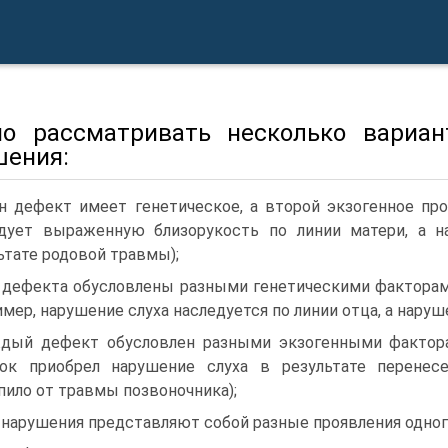
о рассматривать несколько вариан
шения:
н дефект имеет генетическое, а второй экзогенное пр
дует выраженную близорукость по линии матери, а 
ьтате родовой травмы);
 дефекта обусловлены разными генетическими факторам
имер, нарушение слуха наследуется по линии отца, а наруш
дый дефект обусловлен разными экзогенными фактора
нок приобрел нарушение слуха в результате перенес
пило от травмы позвоночника);
 нарушения представляют собой разные проявления одног