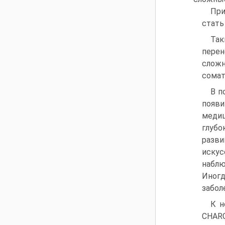
При
стать
Так
перен
слож
сомат
В п
появ
медиц
глуб
разв
искус
наблю
Иног
забол
К н
CHAR