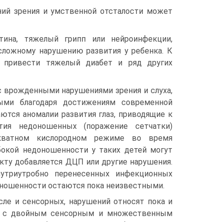
ний зрения и умственной отсталости может
тина, тяжелый грипп или нейроинфекции,
сложному нарушению развития у ребенка. К
 привести тяжелый диабет и ряд других
с врожденными нарушениями зрения и слуха,
ыми благодаря достижениям современной
тся аномалии развития глаз, приводящие к
тия недоношенных (поражение сетчатки)
екватном кислородном режиме во время
бокой недоношенности у таких детей могут
кту добавляется ДЦП или другие нарушения.
нутриутробно перенесенных инфекционных
оношенности остаются пока неизвестными.
ле и сенсорных, нарушений относят пока и
ей с двойным сенсорным и множественным