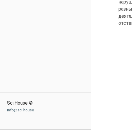
наруш
разны
деяте
отста
Sci.House ©
info@sci.house