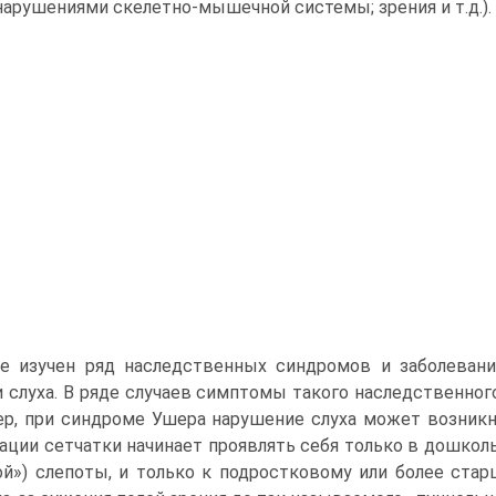
нарушениями скелетно-мышечной системы; зрения и т.д.).
ее изучен ряд наследственных синдромов и заболеван
и слуха. В ряде случаев симптомы такого наследственно
р, при синдроме Ушера нарушение слуха может возникн
ации сетчатки начинает проявлять себя только в дошкол
ой») слепоты, и только к подростковому или более ста