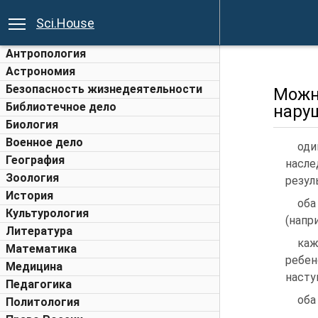
Sci.House
Антропология
Астрономия
Безопасность жизнедеятельности
Можн
Библиотечное дело
нару
Биология
Военное дело
оди
География
насле
Зоология
резул
История
оба
Культурология
(напр
Литература
каж
Математика
ребе
Медицина
насту
Педагогика
оба
Политология