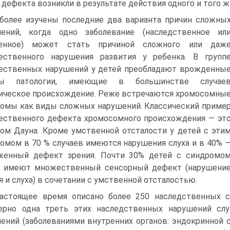
 дефекта возникли в результате действия одного и того ж
более изучены последние два варианта причин сложны
шений, когда одно заболевание (наследственное ил
генное) может стать причиной сложного или даж
ественного нарушения развития у ребенка. В групп
ственных нарушений у детей преобладают врожденны
ы патологии, имеющие в большинстве случае
ическое происхождение. Реже встречаются хромосомны
омы как виды сложных нарушений. Классический приме
ственного дефекта хромосомного происхождения — эт
ом Дауна. Кроме умственной отсталости у детей с эти
омом в 70 % случаев имеются нарушения слуха и в 40% 
женный дефект зрения. Почти 30% детей с синдромо
а имеют множественный сенсорный дефект (нарушени
я и слуха) в сочетании с умственной отсталостью.
астоящее время описано более 250 наследственных с
ерно одна треть этих наследственных нарушений слу
ений (заболеваниями внутренних органов: эндокринной си