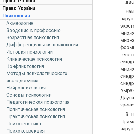
Право России
два
Право України
Наи
Психология
нару
Акмеология
экзо
Введение в профессию
множ
Возрастная психология
множе
Дифференциальная психология
форм
История психологии
генет
Клиническая психология
синдр
Конфликтология
множе
Методы психологического
синдр
исследования
синдр
Нейропсихология
выра
Основы психологии
Даун
Педагогическая психология
зрени
Политическая психология
В н
Практическая психология
Прим
Психогенетика
наруш
Психокоррекция