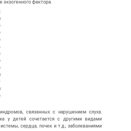
е экзогенного фактора.
х
и
е
е
е
в
е
р
о
м
—
м
е
индромов, связанных с нарушением слуха.
ха у детей сочетается с другими видами
стемы, сердца, почек и т.д.; заболеваниями