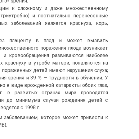
ого» зрения.
ящим к сложному и даже множественному
утриутробно) и постнатально перенесенные
ых заболеваний является краснуха, корь,
ерез плаценту в плод и может вызвать
множественного поражения плода возникает
ха и кровообращения развиваются наиболее
х краснуху в утробе матери, появляются на
пораженных детей имеют нарушения слуха;
я зрения и 39 % — трудности в обучении. У
но в виде врожденной катаракты обоих глаз,
г. в развитых странах мира проводятся
ели до минимума случаи рождения детей с
одятся с 1998 г.
 заболеванием, которое может привести к
В).