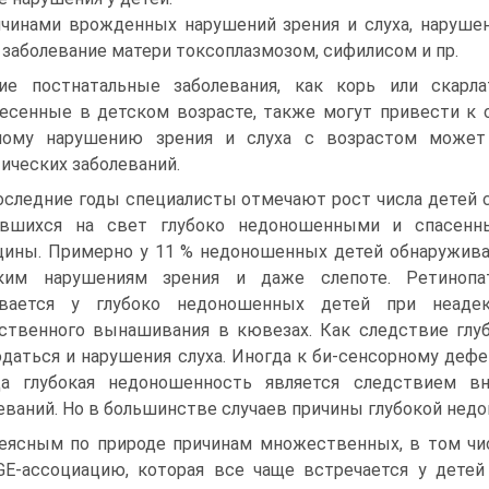
чинами врожденных нарушений зрения и слуха, наруше
 заболевание матери токсоплазмозом, сифилисом и пр.
ие постнатальные заболевания, как корь или скарла
есенные в детском возрасте, также могут привести к 
ному нарушению зрения и слуха с возрастом может
ических заболеваний.
оследние годы специалисты отмечают рост числа детей 
ившихся на свет глубоко недоношенными и спасенн
ины. Примерно у 11 % недоношенных детей обнаруживаю
оким нарушениям зрения и даже слепоте. Ретинопа
ивается у глубоко недоношенных детей при неад
ственного вынашивания в кювезах. Как следствие глу
даться и нарушения слуха. Иногда к би-сенсорному дефе
да глубокая недоношенность является следствием в
еваний. Но в большинстве случаев причины глубокой нед
еясным по природе причинам множественных, в том чис
GE-ассоциацию, которая все чаще встречается у дет