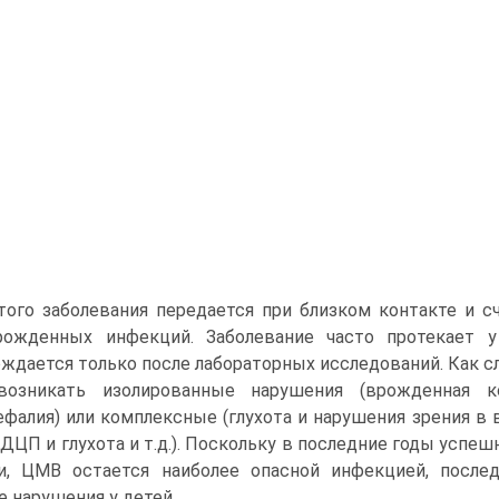
того заболевания передается при близком контакте и 
рожденных инфекций. Заболевание часто протекает 
ждается только после лабораторных исследований. Как с
возникать изолированные нарушения (врожденная ко
фалия) или комплексные (глухота и нарушения зрения в 
 ДЦП и глухота и т.д.). Поскольку в последние годы усп
хи, ЦМВ остается наиболее опасной инфекцией, посл
 нарушения у детей.