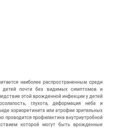
считается наиболее распространенным среди
у детей почти без видимых симптомов и
ледствие этой врожденной инфекции у детей
солапость, глухота, деформация нёба и
виде хориоретинита или атрофии зрительных
ешно проводится профилактика внутриутробной
едствием которой могут быть врожденные