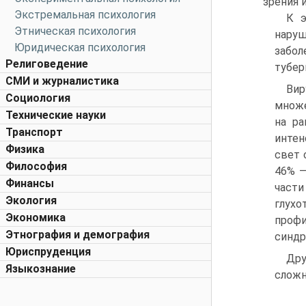
зрения 
Экстремальная психология
К э
Этническая психология
наруш
Юридическая психология
забол
Религоведение
тубер
СМИ и журналистика
Ви
Социология
множе
Технические науки
на ра
Транспорт
интен
Физика
свет 
Философия
46% —
Финансы
части
Экология
глух
Экономика
профи
Этнография и демография
синдр
Юриспруденция
Дру
Языкознание
сложн