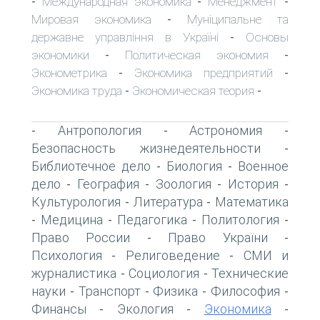
Международная экономика
Менеджмент
-
-
-
Мировая экономика
Муніципальне та
-
державне управління в Україні
Основы
-
экономики
Политическая экономия
-
-
Эконометрика
Экономика предприятий
-
-
Экономика труда
Экономическая теория
-
-
Антропология
Астрономия
-
-
-
Безопасность жизнедеятельности
-
Библиотечное дело
Биология
Военное
-
-
дело
География
Зоология
История
-
-
-
-
Культурология
Литература
Математика
-
-
Медицина
Педагогика
Политология
-
-
-
-
Право России
Право України
-
-
Психология
Религоведение
СМИ и
-
-
журналистика
Социология
Технические
-
-
науки
Транспорт
Физика
Философия
-
-
-
-
Финансы
Экология
Экономика
-
-
-