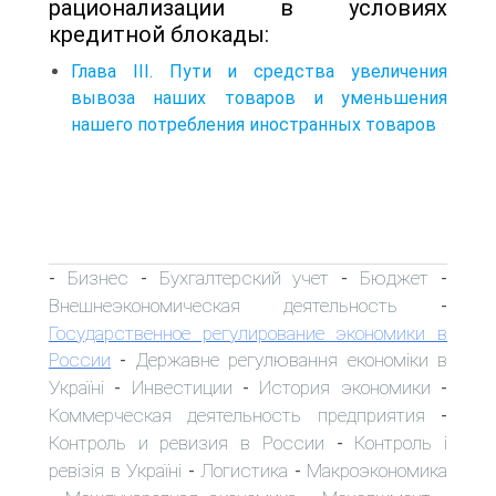
рационализации в условиях
кредитной блокады:
Глава III. Пути и средства увеличения
вывоза наших товаров и уменьшения
нашего потребления иностранных товаров
Бизнес
Бухгалтерский учет
Бюджет
-
-
-
-
Внешнеэкономическая деятельность
-
Государственное регулирование экономики в
России
Державне регулювання економіки в
-
Україні
Инвестиции
История экономики
-
-
-
Коммерческая деятельность предприятия
-
Контроль и ревизия в России
Контроль і
-
ревізія в Україні
Логистика
Макроэкономика
-
-