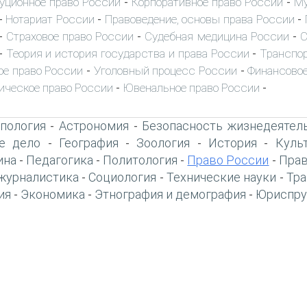
уционное право России
Корпоративное право России
Му
-
-
Нотариат России
Правоведение, основы права России
-
-
-
Страховое право России
Судебная медицина России
С
-
-
-
Теория и история государства и права России
Транспор
-
-
ое право России
Уголовный процесс России
Финансовое
-
-
ическое право России
Ювенальное право России
-
-
пология
Астрономия
Безопасность жизнедеятел
-
-
е дело
География
Зоология
История
Куль
-
-
-
-
ина
Педагогика
Политология
Право России
Прав
-
-
-
-
журналистика
Социология
Технические науки
Тра
-
-
-
ия
Экономика
Этнография и демография
Юриспру
-
-
-