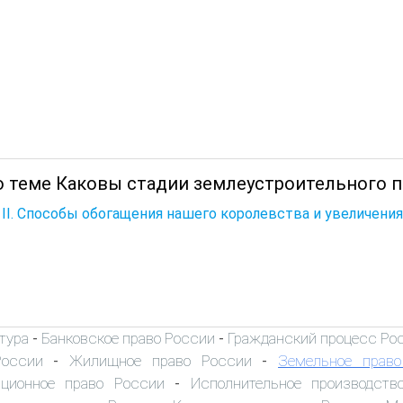
о теме Каковы стадии землеустроительного п
 II. Способы обогащения нашего королевства и увеличения
тура
Банковское право России
Гражданский процесс Ро
-
-
России
Жилищное право России
Земельное прав
-
-
иционное право России
Исполнительное производств
-