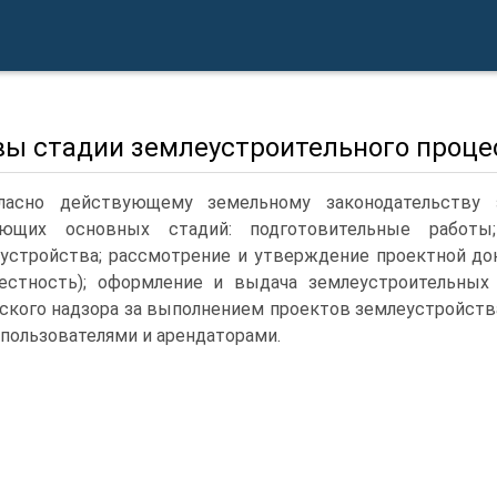
вы стадии землеустроительного проце
ласно действующему земельному законодательству 
ующих основных стадий: подготови­тельные работы;
устройства; рассмотрение и утверждение проектной до
естность); оформление и выдача землеустрои­тельных
ского надзора за выполнением проектов землеустройства
пользователями и арендаторами.