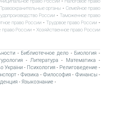
ниципальное право России
Налоговое право
-
Правоохранительные органы
Семейное право
-
удопроизводство России
Таможенное право
-
тное право России
Трудовое право России
-
-
 право России
Хозяйственное право России
-
ьности
Библиотечное дело
Биология
-
-
-
турология
Литература
Математика
-
-
-
о України
Психология
Религоведение
-
-
-
нспорт
Физика
Философия
Финансы
-
-
-
-
денция
Языкознание
-
-