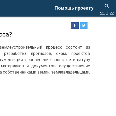
Помощь проекту
<<
↑
>>
сса?
землеустрои­тельный процесс состоит из
 разработка прогнозов, схем, проектов
кументации; перенесение проектов в натуру
 материалов и документов; осуществление
 собственниками земли, земле­владельцами,