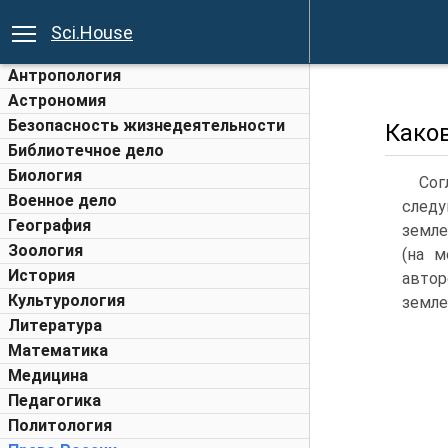
Sci.House
Антропология
Астрономия
Безопасность жизнедеятельности
Како
Библиотечное дело
Биология
Сог
Военное дело
след
География
земле
Зоология
(на м
История
автор
Культурология
земле
Литература
Математика
Медицина
Педагогика
Политология