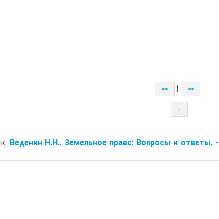
|
<<
>>
↑
ик:
Веденин Н.Н.. Земельное право: Вопросы и ответы. - 3