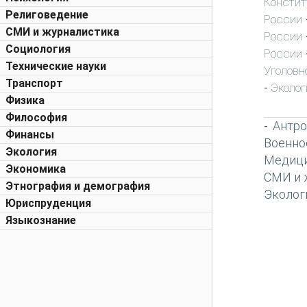
Констит
Религоведение
России
СМИ и журналистика
России
Социология
России
Технические науки
Уголовн
Транспорт
Эколог
-
Физика
Философия
Антро
-
Финансы
Военно
Экология
Медиц
Экономика
СМИ и 
Этнография и демография
Эколог
Юриспруденция
Языкознание