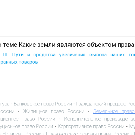
о теме Какие земли являются объектом права
а III. Пути и средства увеличения вывоза наших т
транных товаров
тура
Банковское право России
Гражданский процесс Ро
-
-
России
Жилищное право России
Земельное прав
-
-
иционное право России
Исполнительное производств
-
уционное право России
Корпоративное право России
Му
-
-
Нотариат России
Правоведение, основы права России
-
-
-