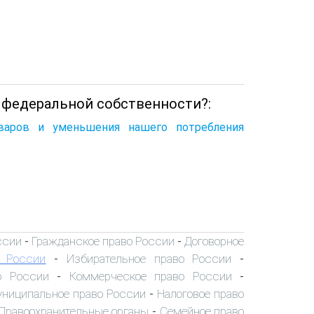
 федеральной собственности?:
оваров и уменьшения нашего потребления
ссии
Гражданское право России
Договорное
-
-
о России
Избирательное право России
-
-
о России
Коммерческое право России
-
-
ниципальное право России
Налоговое право
-
Правоохранительные органы
Семейное право
-