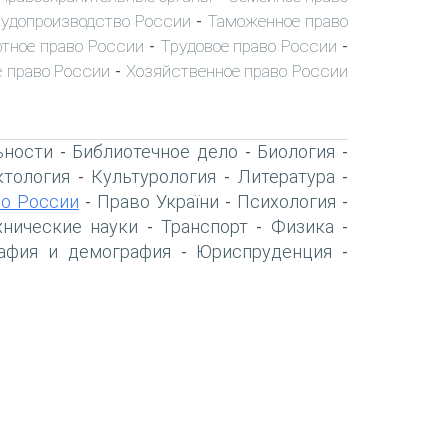
удопроизводство России
Таможенное право
-
тное право России
Трудовое право России
-
-
 право России
Хозяйственное право России
-
ьности
Библиотечное дело
Биология
-
-
-
тология
Культурология
Литература
-
-
-
о России
Право України
Психология
-
-
-
хнические науки
Транспорт
Физика
-
-
-
афия и демография
Юриспруденция
-
-