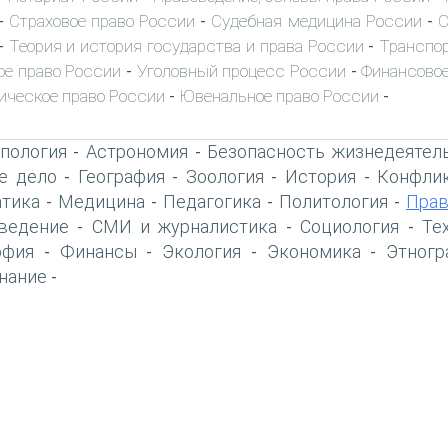
Страховое право России
Судебная медицина России
С
-
-
-
Теория и история государства и права России
Транспор
-
-
ое право России
Уголовный процесс России
Финансовое
-
-
ическое право России
Ювенальное право России
-
-
пология
Астрономия
Безопасность жизнедеятел
-
-
е дело
География
Зоология
История
Конфлик
-
-
-
-
тика
Медицина
Педагогика
Политология
Прав
-
-
-
-
ведение
СМИ и журналистика
Социология
Те
-
-
-
офия
Финансы
Экология
Экономика
Этногр
-
-
-
-
нание
-