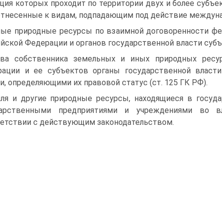
ция которых проходит по тер­ритории двух и более субъ
отнесенные к видам, подпадающим под действие междун
ные природные ресурсы по взаимной договоренности фе
йской Федерации и органов государственной власти суб
ва собственника земельных и иных природных ресу
ации и ее субъектов органы государ­ственной власти
и, опре­деляющими их правовой статус (ст. 125 ГК РФ).
ля и другие природные ресурсы, находящиеся в госуда
дарственными предприятиями и учреждениями во вл
етствии с действующим законодательством.