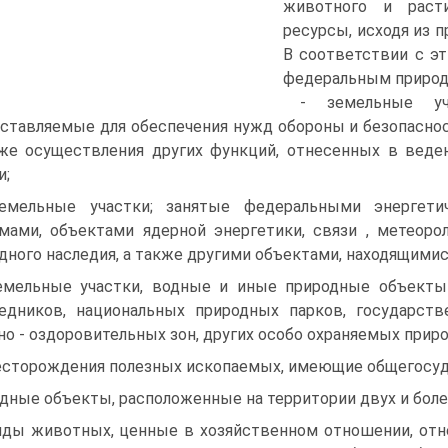
животного и раст
ресурсы, исходя из 
В соответствии с эт
федераль­ным природ
- земельные уч
ставляемые для обеспечения нужд обороны и безопасност
же осуществления других функций, отнесенных в веде
и;
емельные участки; занятые федеральными энергети
мами, объектами ядерной энергетики, связи , метеоро
дного наследия, а также другими объектами, находящими
емельные участки, водные и иные природные объекты
едников, национальных природных парков, государств
но - оздоровительных зон, других особо охраняемых прир
есторождения полезных ископаемых, имеющие общегосуд
одные объекты, расположенные на территории двух и бол
иды животных, ценные в хозяйственном отношении, отн