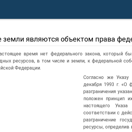
е земли являются объектом права фед
астоящее время нет федерального закона, который бы
дных ресурсов, в том числе и земли, к федеральной со
й­ской Федерации.
Согласно же Указу
декабря 1993 г. «О
раз­граничения указ
положен принцип их
настоящего Указа 
соответствии с дей
разграничение госу
ресурсы, определив в