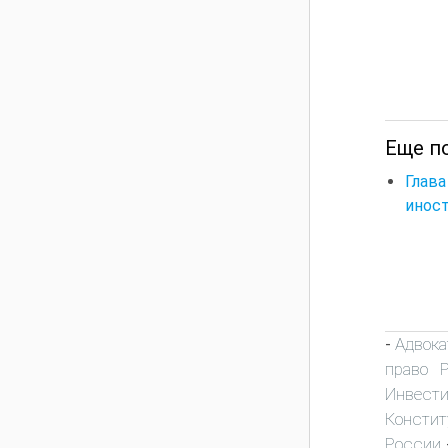
Еще п
Глав
инос
Адвока
-
право 
Инвест
Констит
России