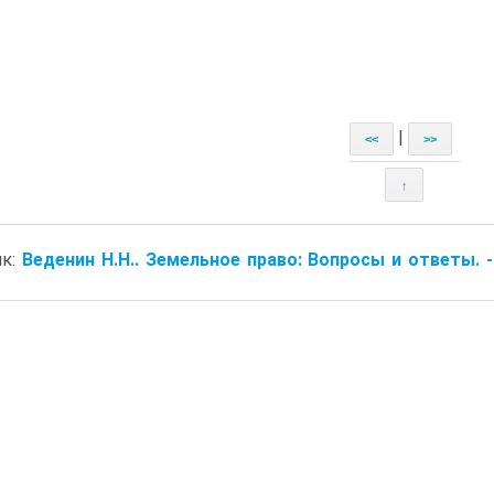
|
<<
>>
↑
ик:
Веденин Н.Н.. Земельное право: Вопросы и ответы. - 3