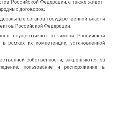
ектов Российской Федерации, а также живот­
ародных договоров;
дераль­ных органов государственной власти
ъектов Российской Федерации.
рсов осуще­ствляют от имени Российской
 в рамках их компетенции, установленной
рственной собственности, закрепляются за
адение, пользование и распоряжение в