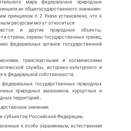
ительного мира федеральные природные
принципа их общегосударственного значения».
им принципом п. 2 Указа установлено, что к
ным ресурсам могут относиться:
астки и другие природные объекты,
и страны, охраны государ­ственных границ,
нию федеральных органов государственной
ческими, транспортными и космическими
логической службы, историко-культурного и
ся в федеральной собственности;
 федеральных государственных природных
енных природных заказников, курортных и
одных территорий ;
арственное значение;
ее субъектов Российской Федерации;
есенные к особо охраняемым, естественная