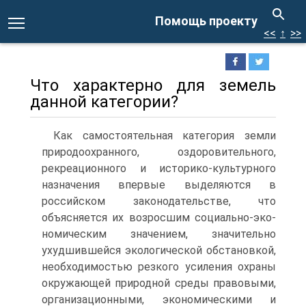
Помощь проекту
<<
↑
>>
Что характерно для земель
данной категории?
Как самостоятельная категория земли
при­родоохранного, оздоровительного,
рекреацион­ного и историко-культурного
назначения впер­вые выделяются в
российском законодательстве, что
объясняется их возросшим социально-эко­
номическим значением, значительно
ухудшив­шейся экологической обстановкой,
необходи­мостью резкого усиления охраны
окружающей природной среды правовыми,
организационны­ми, экономическими и