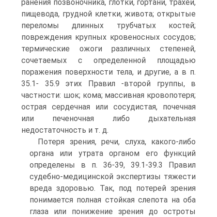
ранения позвоночника, глотки, гортани, трахеи,
пищевода, грудной клетки, живота; открытые
переломы длинных трубчатых костей;
повреждения крупных кровеносных сосудов;
термические ожоги различных степеней,
сочетаемых с определенной площадью
поражения поверхности тела, и другие, а в п.
35.1- 35.9 этих Правил -второй группы, в
частности: шок; кома; массивная кровопотеря;
острая сердечная или сосудистая, почечная
или печеночная либо дыхательная
недостаточность и т. д.
Потеря зрения, речи, слуха, какого-либо
органа или утрата органом его функций
определены в п. 36-39, 39.1-39.3 Правил
судебно-медицинской экспертизы тяжести
вреда здоровью. Так, под потерей зрения
понимается полная стойкая слепота на оба
глаза или понижение зрения до остроты