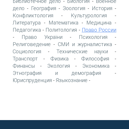
Библиотечное дело
Биология
Военное
-
-
дело
География
Зоология
История
-
-
-
-
Конфликтология
Культурология
-
-
Литература
Математика
Медицина
-
-
-
Педагогика
Политология
Право России
-
-
Право України
Психология
-
-
-
Религоведение
СМИ и журналистика
-
-
Социология
Технические науки
-
-
Транспорт
Физика
Философия
-
-
-
Финансы
Экология
Экономика
-
-
-
Этнография и демография
-
Юриспруденция
Языкознание
-
-