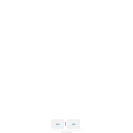
|
<<
>>