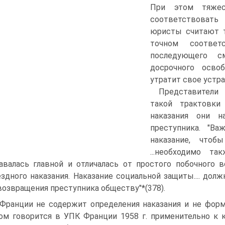
При этом тяжес
соответствовать 
юристы считают т
точном соответ
последующего с
досрочного освоб
утратит свое устр
Представители
такой трактовки
наказания они н
преступника. "Ва
наказание, что
...необходимо т
авалась главной и отличалась от простого побочного 
здного наказания. Наказание социальной защиты.... дол
возвращения преступника обществу"*(378).
Франции не содержит определения наказания и не форм
ом говорится в УПК Франции 1958 г. применительно к 