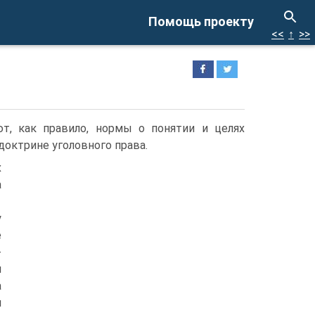
Помощь проекту
<<
↑
>>
т, как правило, нормы о понятии и целях
октрине уголовного права.
х
а
у
е
-
я
а
и