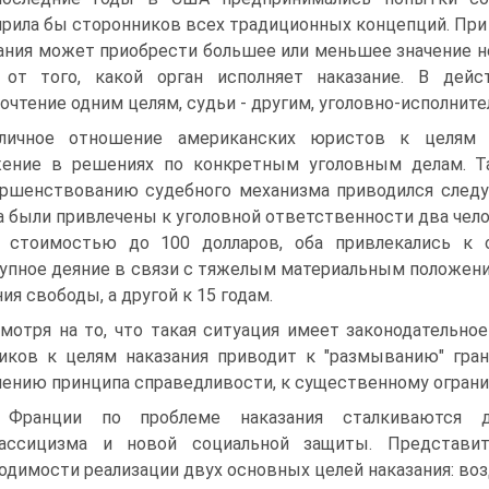
рила бы сторонников всех традиционных концепций. При э
ания может приобрести большее или меньшее значение не
 от того, какой орган исполняет наказание. В дейс
очтение одним целям, судьи - другим, уголовно-исполните
личное отношение американских юристов к целям 
ение в решениях по конкретным уголовным делам. Т
ршенствованию судебного механизма приводился следу
а были привлечены к уголовной ответственности два чело
г стоимостью до 100 долларов, оба привлекались к 
упное деяние в связи с тяжелым материальным положение
ия свободы, а другой к 15 годам.
мотря на то, что такая ситуация имеет законодательно
иков к целям наказания приводит к "размыванию" гран
ению принципа справедливости, к существенному огран
 Франции по проблеме наказания сталкиваются д
лассицизма и новой социальной защиты. Представит
одимости реализации двух основных целей наказания: воз