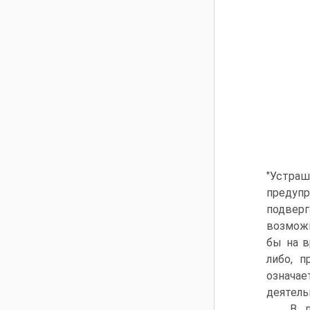
"Устра
предупр
подвер
возможн
бы на в
либо, п
означае
деятель
В п