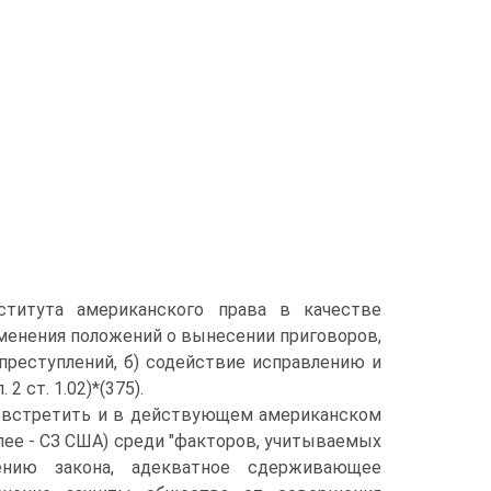
титута американского права в качестве
менения положений о вынесении приговоров,
преступлений, б) содействие исправлению и
 ст. 1.02)*(375).
о встретить и в действующем американском
далее - СЗ США) среди "факторов, учитываемых
жению закона, адекватное сдерживающее