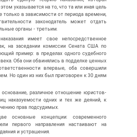
том указывается на то, что та или иная цель
 только в зависимости от периода времени,
твительности законодатель может отдать
льные органы - третьим.
наказания имеет свое непосредственное
ак, на заседании комиссии Сената США по
ющий пример: в пределах одного судебного
века. Оба они обвинялись в подделке ценных
ответственности впервые, оба совершили
м. Но один из них был приговорен к 30 дням
е основание, различное отношение юристов-
иц наказуемости одних и тех же деяний, к
ичению прав подсудимых.
ве основные концепции: современного
ели первого направления настаивают на
даяния и устрашения.