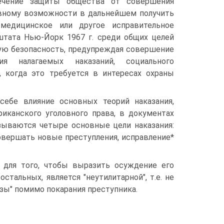
печение защиты общества от совершения
вному возможности в дальнейшем получить
 медицинское или другое исправительное
штата Нью-Йорк 1967 г. среди общих целей
ную безопасность, предупреждая совершение
ия налагаемых наказаний, социального
, когда это требуется в интересах охраны
себе влияние основных теорий наказания,
риканского уголовного права, в документах
зываются четыре основные цели наказания:
овершать новые преступления, исправление*
 для того, чтобы выразить осуждение его
стальных, является "неутилитарной", т.е. не
ьзы" помимо покарания преступника.