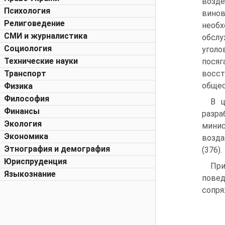
возд
Психология
винов
Религоведение
необ
СМИ и журналистика
обслу
Социология
уголо
Технические науки
пося
Транспорт
восст
общест
Физика
Философия
В ц
Финансы
разра
Экология
минис
Экономика
возда
Этнография и демография
(376).
Юриспруденция
При
Языкознание
повед
сопря