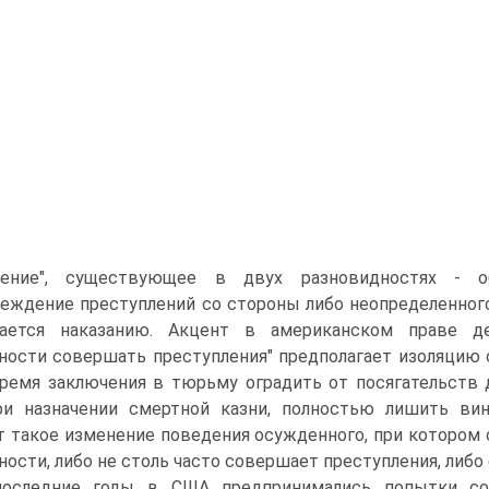
шение", существующее в двух разновидностях - о
еждение преступлений со стороны либо неопределенного 
гается наказанию. Акцент в американском праве д
ости совершать преступления" предполагает изоляцию 
ремя заключения в тюрьму оградить от посягательств да
ри назначении смертной казни, полностью лишить вин
т такое изменение поведения осужденного, при котором 
ности, либо не столь часто совершает преступления, либо
оследние годы в США предпринимались попытки соз