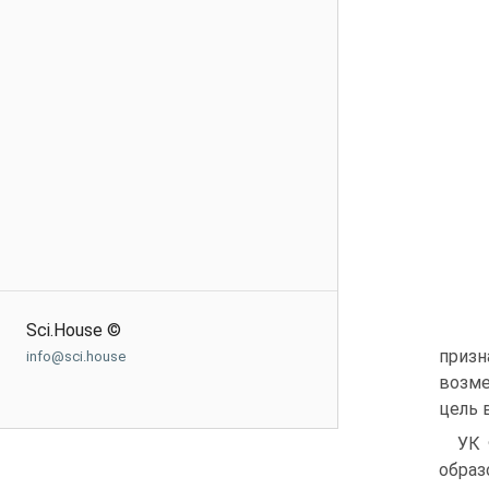
Sci.House ©
призн
info@sci.house
возме
цель 
УК 
образ