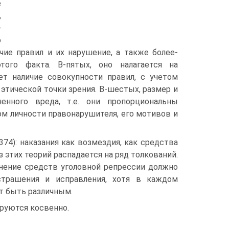
е
,
-
о
ичие правил и их нарушение, а также более-
ого факта. В-пятых, оно налагается на
ет наличие совокупности правил, с учетом
этической точки зрения. В-шестых, размер и
енного вреда, т.е. они пропорциональны
ом личности правонарушителя, его мотивов и
74): наказания как возмездия, как средства
 этих теорий распадается на ряд толкований.
нение средств уголовной репрессии должно
страшения и исправления, хотя в каждом
т быть различным.
ируются косвенно.