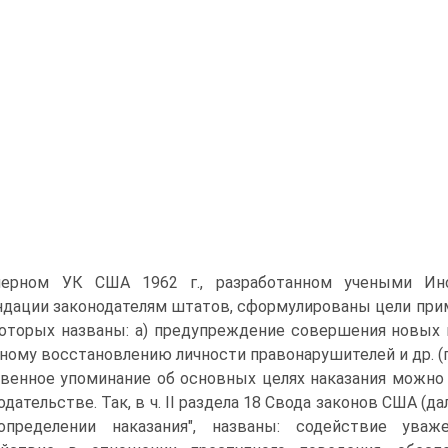
ерном УК США 1962 г., разработанном учеными Инс
дации законодателям штатов, сформулированы цели при
оторых названы: а) предупреждение совершения новых 
ному восстановлению личности правонарушителей и др. (п. 2
венное упоминание об основных целях наказания можн
одательстве. Так, в ч. II раздела 18 Свода законов США (
определении наказания", названы: содействие ува