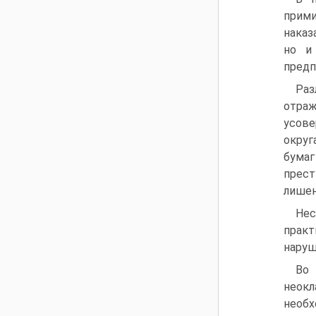
прими
наказ
но и
предп
Раз
отраж
усове
округ
бума
прест
лишен
Нес
практ
наруш
Во
неок
необх