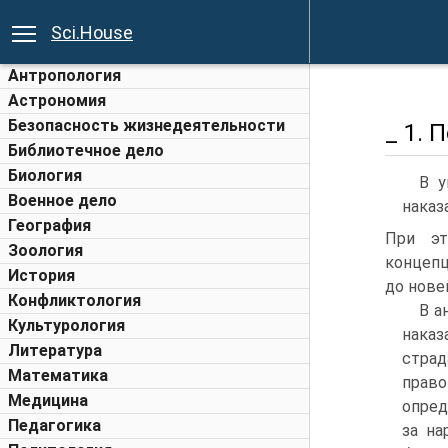
Sci.House
Антропология
Астрономия
Безопасность жизнедеятельности
_ 1. 
Библиотечное дело
Биология
В у
Военное дело
наказ
География
При эт
Зоология
концепц
История
до нове
Конфликтология
В а
Культурология
наказ
Литература
страд
Математика
прав
Медицина
опред
Педагогика
за на