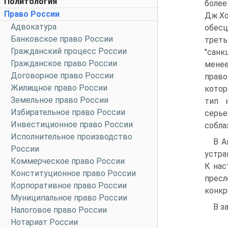
Политология
более
Право России
Дж.Хо
Адвокатура
обесц
Банковское право России
трет
Гражданский процесс России
"санк
Гражданское право России
мене
Договорное право России
право
Жилищное право России
котор
Земельное право России
тип 
Избирательное право России
серье
Инвестиционное право России
собла
Исполнительное производство
В А
России
устра
Коммерческое право России
К нас
Конституционное право России
прес
Корпоративное право России
конкр
Муниципальное право России
В з
Налоговое право России
Нотариат России