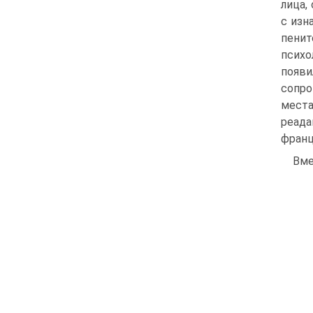
лица,
с изн
пени
психо
появи
сопро
места
реада
франц
Вме