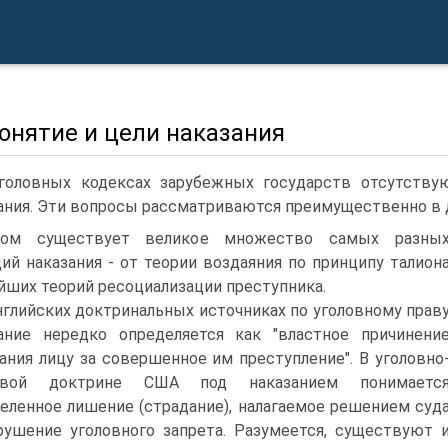
Понятие и цели наказания
головных кодексах зарубежных государств отсутствую
ания. Эти вопросы рассматриваются преимущественно в д
ом существует великое множество самых разны
ий наказания - от теории воздаяния по принципу талион
йших теорий ресоциализации преступника.
нглийских доктринальных источниках по уголовному прав
ание нередко определяется как "властное причинени
ания лицу за совершенное им преступление". В уголовно
овой доктрине США под наказанием понимаетс
еленное лишение (страдание), налагаемое решением суд
рушение уголовного запрета. Разумеется, существуют 