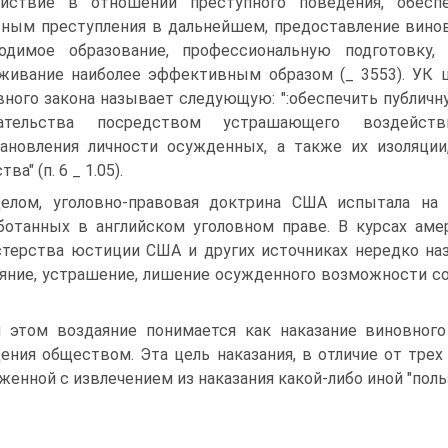
ействие в отношении преступного поведения, обес
ным преступления в дальнейшем, предоставление вино
ходимое образование, профессиональную подготовку,
живание наиболее эффективным образом (_ 3553). УК 
вного закона называет следующую: ":обеспечить публич
гательства посредством устрашающего воздейств
ановления личности осужденных, а также их изоляции
ва" (п. 6 _ 1.05).
елом, уголовно-правовая доктрина США испытала на 
ботанных в английском уголовном праве. В курсах аме
терства юстиции США и других источниках нередко на
яние, устрашение, лишение осужденного возможности с
 этом воздаяние понимается как наказание виновного
ения обществом. Эта цель наказания, в отличие от трех о
женной с извлечением из наказания какой-либо иной "пол