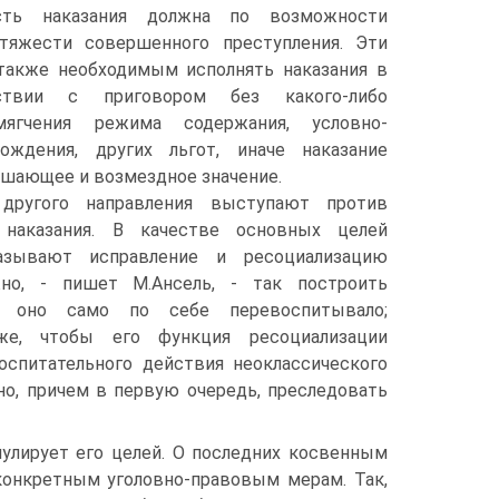
ть наказания должна по возможности
тяжести совершенного преступления. Эти
акже необходимым исполнять наказания в
ствии с приговором без какого-либо
мягчения режима содержания, условно-
ождения, других льгот, иначе наказание
ашающее и возмездное значение.
 другого направления выступают против
 наказания. В качестве основных целей
азывают исправление и ресоциализацию
жно, - пишет М.Ансель, - так построить
бы оно само по себе перевоспитывало;
акже, чтобы его функция ресоциализации
воспитательного действия неоклассического
жно, причем в первую очередь, преследовать
улирует его целей. О последних косвенным
конкретным уголовно-правовым мерам. Так,