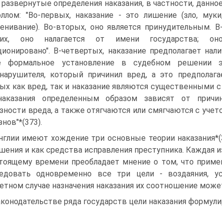
 развернутые определения наказания, в частности, данно
ллом: "Во-первых, наказание - это лишение (зло, муки
енивание). Во-вторых, оно является принудительным. В
ьих, оно налагается от имени государства; он
ционировано". В-четвертых, наказание предполагает нал
е формальное установление в судебном решении эт
нарушителя, который причинил вред, а это предполага
ых как вред, так и наказание являются существенными с 
наказания определенным образом зависят от причин
зности вреда, а также отягчаются или смягчаются с учет
знов"*(373).
нглии имеют хождение три основные теории наказания*(3
шения и как средства исправления преступника. Каждая из
тоящему времени преобладает мнение о том, что приме
ледовать одновременно все три цели - воздаяния, у
етном случае назначения наказания их соотношение може
аконодательстве ряда государств цели наказания формул