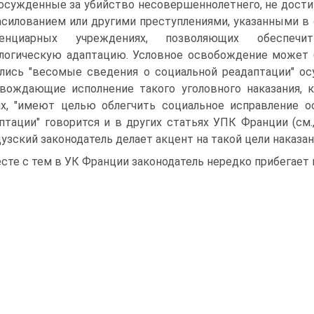
 осужденные за убийство несовершеннолетнего, не достиг
асилованием или другими преступлениями, указанными в 
тенциарных учреждениях, позволяющих обеспеч
логическую адаптацию. Условное освобождение может б
лись "весомые сведения о социальной реадаптации" ос
вождающие исполнение такого уголовного наказания, 
х, "имеют целью облегчить социальное исправление ос
птации" говорится и в других статьях УПК Франции (см., 
узский законодатель делает акцент на такой цели наказан
сте с тем в УК Франции законодатель нередко прибегает