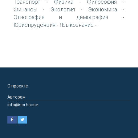
Транспорт
Физика
Философия
-
-
-
Финансы
Экология
Экономика
-
-
-
Этнография и демография
-
Юриспруденция
Языкознание
-
-
О проекте
Авторам
info@sci.house