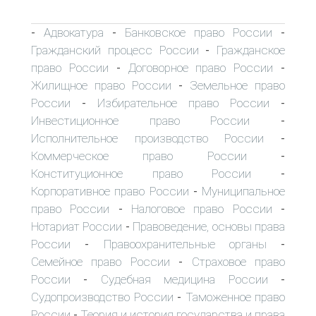
Адвокатура
Банковское право России
-
-
-
Гражданский процесс России
Гражданское
-
право России
Договорное право России
-
-
Жилищное право России
Земельное право
-
России
Избирательное право России
-
-
Инвестиционное право России
-
Исполнительное производство России
-
Коммерческое право России
-
Конституционное право России
-
Корпоративное право России
Муниципальное
-
право России
Налоговое право России
-
-
Нотариат России
Правоведение, основы права
-
России
Правоохранительные органы
-
-
Семейное право России
Страховое право
-
России
Судебная медицина России
-
-
Судопроизводство России
Таможенное право
-
России
Теория и история государства и права
-