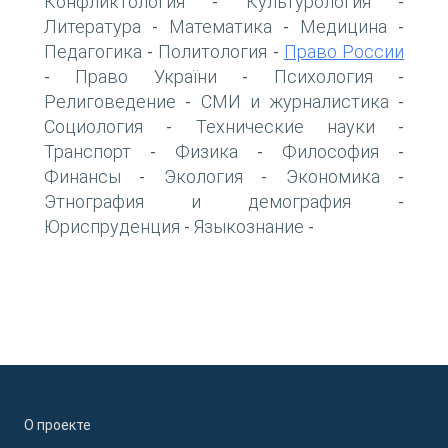
Конфликтология
Культурология
-
-
Литература
Математика
Медицина
-
-
-
Педагогика
Политология
Право России
-
-
Право України
Психология
-
-
-
Религоведение
СМИ и журналистика
-
-
Социология
Технические науки
-
-
Транспорт
Физика
Философия
-
-
-
Финансы
Экология
Экономика
-
-
-
Этнография и демография
-
Юриспруденция
Языкознание
-
-
О проекте